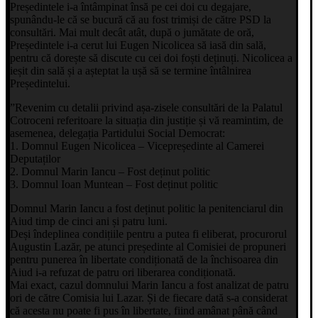
Președintele i-a întâmpinat însă pe cei doi cu degajare,
spunându-le că se bucură că au fost trimiși de către PSD la
consultări. Mai mult decât atât, după o jumătate de oră,
Președintele i-a cerut lui Eugen Nicolicea să iasă din sală,
pentru că dorește să discute cu cei doi foști deținuți. Nicolicea a
ieșit din sală și a așteptat la ușă să se termine întâlnirea
Președintelui.
”Revenim cu detalii privind așa-zisele consultări de la Palatul
Cotroceni referitoare la situația din justiție și vă reamintim, de
asemenea, delegația Partidului Social Democrat:
1. Domnul Eugen Nicolicea – Vicepreședinte al Camerei
Deputaților
2. Domnul Marin Iancu – Fost deținut politic
3. Domnul Ioan Muntean – Fost deținut politic
Domnul Marin Iancu a fost deținut politic la penitenciarul din
Aiud timp de cinci ani și patru luni.
Deși îndeplinea condițiile pentru a putea fi eliberat, procurorul
Augustin Lazăr, pe atunci președinte al Comisiei de propuneri
pentru punerea în libertate condiționată de la închisoarea din
Aiud i-a refuzat de patru ori liberarea condiționată.
Mai exact, cazul domnului Marin Iancu a fost analizat de patru
ori de către Comisia lui Lazar. Și de fiecare dată s-a considerat
că acesta nu poate fi pus în libertate, fiind amânat până când