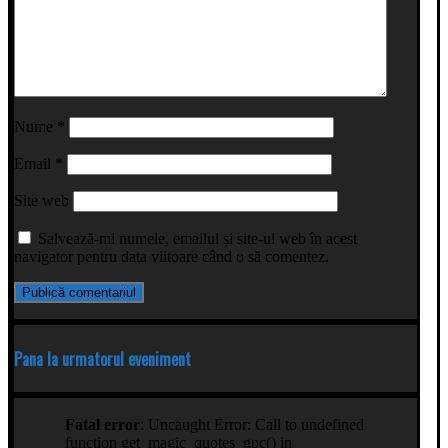
Nume
*
Email
*
Site web
Salvează-mi numele, emailul și site-ul web în acest
navigator pentru data viitoare când o să comentez.
Pana la urmatorul eveniment