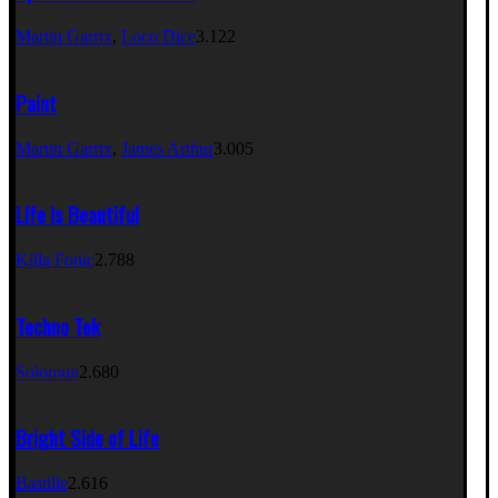
Martin Garrix
,
Loco Dice
3.122
Paint
Martin Garrix
,
James Arthur
3.005
Life Is Beautiful
Killa Fonic
2.788
Techno Tek
Solomun
2.680
Bright Side of Life
Bastille
2.616