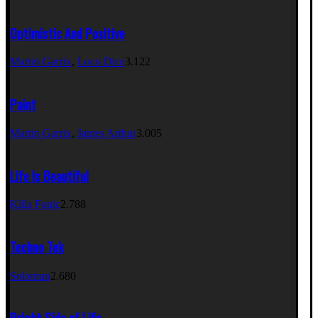
Optimistic And Positive
Martin Garrix
,
Loco Dice
3.122
Paint
Martin Garrix
,
James Arthur
3.005
Life Is Beautiful
Killa Fonic
2.788
Techno Tek
Solomun
2.680
Bright Side of Life