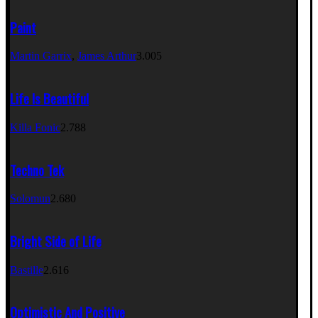
Paint
Martin Garrix
,
James Arthur
3.005
Life Is Beautiful
Killa Fonic
2.788
Techno Tek
Solomun
2.680
Bright Side of Life
Bastille
2.616
Optimistic And Positive