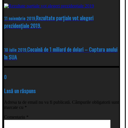
Rezultate parțiale vot alegeri
11 noiembrie 2019,
prezidențiale 2019.
Cocaină de 1 miliard de dolari – Captura anului
10 iulie 2019,
în SUA
0
Lasă un răspuns
Adresa ta de email nu va fi publicată.
Câmpurile obligatorii sunt
marcate cu
*
Comentariu
*