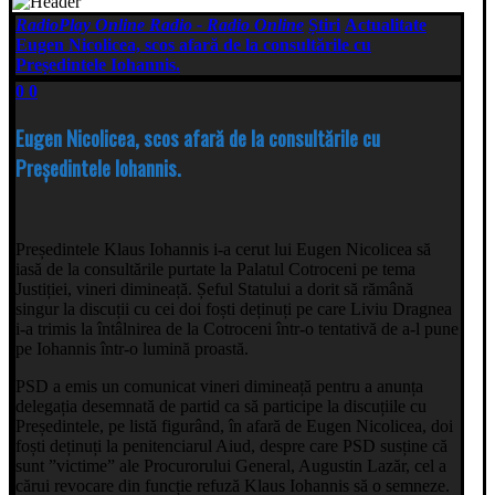
RadioPlay Online Radio - Radio Online
Știri
Actualitate
Eugen Nicolicea, scos afară de la consultările cu
Președintele Iohannis.
0
0
Eugen Nicolicea, scos afară de la consultările cu
Președintele Iohannis.
Președintele Klaus Iohannis i-a cerut lui Eugen Nicolicea să
iasă de la consultările purtate la Palatul Cotroceni pe tema
Justiției, vineri dimineață. Șeful Statului a dorit să rămână
singur la discuții cu cei doi foști deținuți pe care Liviu Dragnea
i-a trimis la întâlnirea de la Cotroceni într-o tentativă de a-l pune
pe Iohannis într-o lumină proastă.
PSD a emis un comunicat vineri dimineață pentru a anunța
delegația desemnată de partid ca să participe la discuțiile cu
Președintele, pe listă figurând, în afară de Eugen Nicolicea, doi
foști deținuți la penitenciarul Aiud, despre care PSD susține că
sunt ”victime” ale Procurorului General, Augustin Lazăr, cel a
cărui revocare din funcție refuză Klaus Iohannis să o semneze.