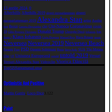
13 aprilie 2024,
0
Afterhills
Afterhills 2019
alegeri
alegeri europarlamentare
Alexandra Stan
artist
Audio
europarlamentare 2019
Coronavirus
Cluj-Napoca
Brexit
cluj
covid-
best
Camera Deputaţilor
Donald Trump
19
Gheorghe Dincă
Iran
Călin Popescu Tăriceanu
Iohannis
Klaus Iohannis
Marea Britanie
Jessie J
Liviu Dragnea
Manuel Riva
music
Neversea
Neversea 2019
Neversea Beach
PSD
Qassem Soleimani
SUA
The Motans
Paraziții
Poze
Rusia
Steve Aoki
untold 2019
Uniunea Europeană
Versuri
Uber
UE
untold
Viorica Dăncilă
Versuri Alexandra Stan
Videoclip
Top5
Zi
Saptamana
Lunar
Optimistic And Positive
Martin Garrix
,
Loco Dice
3.122
Paint