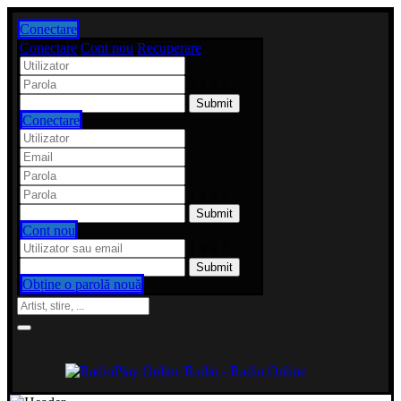
Conectare
Conectare
Cont nou
Recuperare
2 x 4 ?
Conectare
1 x 2 ?
Cont nou
1 x 9 ?
Obține o parolă nouă