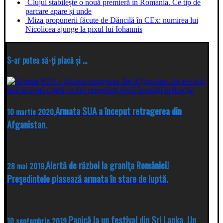
Clujul stabilește o nouă premieră în România. Ce tip de
parcare apare și unde
Miza propunerii făcute de Dăncilă în CEx: numirea lui
Nicolicea ajunge la pixul lui Iohannis
S-ar putea să-ți placă și ...
Armata SUA a început retragerea din
10 martie 2020,
Afganistan.
Alertă de război la graniţa României!
28 mai 2019,
Preşedintele plasează armata în stare de luptă.
Panică la un festival din Sri Lanka. Un
10 septembrie 2019,