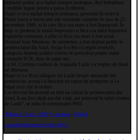
deținutul politic și-a ispășit integral pedeapsa, deși îndeplinea
condițiile legale pentru a putea fi eliberat.
După ce și-a ispășit integral pedeapsa, generalul în rezervă
Marin Iancu a trecut prin alte momente cumplite în ziua de 21
decembrie 1989, zi în care fiica cea mare a fost împușcată. În
timp ce protesta în stradă împreună cu fiica cea mică împotriva
regimului comunist, a aflat că fiica cea mare a fost ucisă.
Domnul Ioan Muntean, de asemenea, a fost deținut politic la
penitenciarul din Aiud, Secția 6-a Bis cu regim restrictiv,
categoria deținuți politici extrem de periculoși pentru statul
comunist PCR, timp de șapte ani.
La fel, Comisia condusă de Augustin Lazăr i-a respins de două
ori liberarea.
După ce i-a făcut plângere lui Lazăr despre abuzurile din
penitenciar, acesta i-a întocmit un raport de pedepsire și l-a
băgat zece zile la izolare.
Cei doi eroi încarcerați au trăit un calvar în penitenciarul din
Aiud, le-au fost răpiți ani din viață, ani petrecuți în iadul condus
de Lazăr”, se arăta în comunicatul PSD.
Răducu
12 apr., 2019
Actualitate
,
Politică
consultari
Iohannis
Nicolicea
PSD