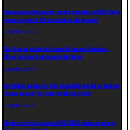
Ramona Ioana Bruynseels, numită președinte al AUR Cluj în
prezența a peste 100 de membri și simpatizanți
16 aprilie 2026,
0
Cluj-Napoca găzduiește Forumul Economic România –
China, în prezența ambasadorului chinez
15 aprilie 2026,
0
Conferință medicală la Cluj: specialiștii explică pe înțelesul
tuturor cum pot fi prevenite bolile digestive
15 aprilie 2026,
0
Clujul a protestat pentru AUTOSTRĂZI. #șieu cu imagini