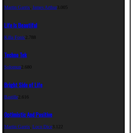
Martin Garrix
,
James Arthur
3.005
Life Is Beautiful
Killa Fonic
2.788
Techno Tek
Solomun
2.680
Bright Side of Life
Bastille
2.616
Optimistic And Positive
Martin Garrix
,
Loco Dice
3.122