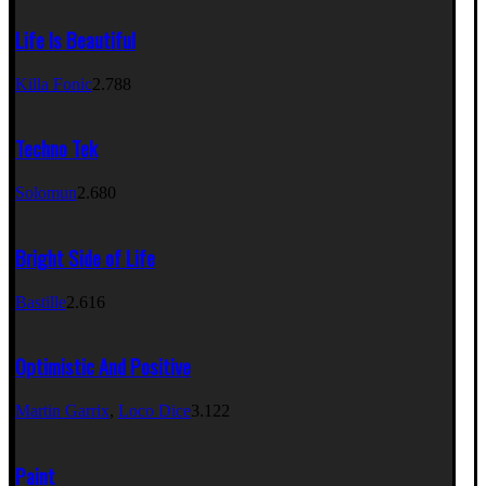
9
Life Is Beautiful
Finding A Way
Killa Fonic
2.788
Rusko
1.918
10
Techno Tek
Lucky Day
Solomun
2.680
Tale of US
1.901
11
Bright Side of Life
A Perfect Day
Bastille
2.616
50 Cent
1.629
12
Optimistic And Positive
Club Channel
Martin Garrix
,
Loco Dice
3.122
Martin Garrix
1.569
13
Paint