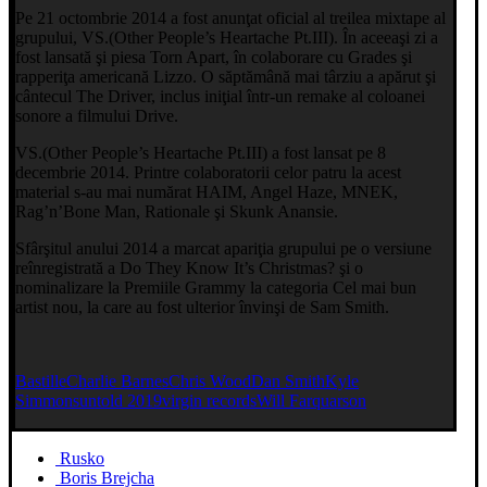
Pe 21 octombrie 2014 a fost anunţat oficial al treilea mixtape al
grupului, VS.(Other People’s Heartache Pt.III). În aceeaşi zi a
fost lansată şi piesa Torn Apart, în colaborare cu Grades şi
rapperiţa americană Lizzo. O săptămână mai târziu a apărut şi
cântecul The Driver, inclus iniţial într-un remake al coloanei
sonore a filmului Drive.
VS.(Other People’s Heartache Pt.III) a fost lansat pe 8
decembrie 2014. Printre colaboratorii celor patru la acest
material s-au mai numărat HAIM, Angel Haze, MNEK,
Rag’n’Bone Man, Rationale şi Skunk Anansie.
Sfârşitul anului 2014 a marcat apariţia grupului pe o versiune
reînregistrată a Do They Know It’s Christmas? şi o
nominalizare la Premiile Grammy la categoria Cel mai bun
artist nou, la care au fost ulterior învinşi de Sam Smith.
Bastille
Charlie Barnes
Chris Wood
Dan Smith
Kyle
Simmons
untold 2019
virgin records
Will Farquarson
Rusko
Boris Brejcha