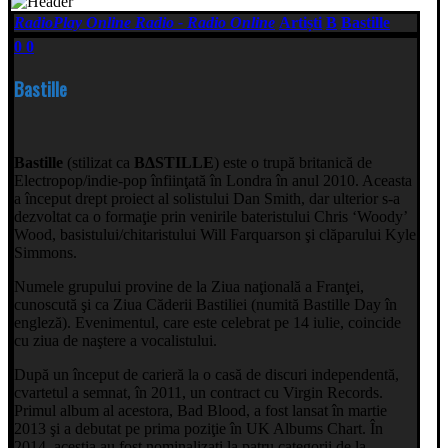
RadioPlay Online Radio - Radio Online
Artiști
B
Bastille
0
0
Bastille
Bastille
(stilizat ca
BΔSTILLE
) este o trupă britanică de
Electropop/indie-pop înfiinţată în Londra în anul 2010. Aceasta
a început drept proiect al solistului Dan Smith, dar ulterior s-a
dezvoltat ca o formaţie prin venirile bateristului Chris ‘Woody’
Wood, basistului/chitaristului Will Farquarson şi clăparului Kyle
Simmons.
Numele grupului provine de la Ziua naţională a Franţei,
cunoscută şi ca Ziua Căderii Bastiliei (numită Bastille Day în
engleză). Evenimentul, care este celebrat pe 14 iulie, coincide
cu ziua de naştere a vocalistului.
După un început de carieră la o casă de discuri independentă,
cvartetul a semnat, în 2011, un contract cu Virgin Records.
Primul album al acestora, Bad Blood, a fost lansat în martie
2013 şi a debutat pe prima poziţie în UK Albums Chart. În
2014, aceştia au fost nominalizaţi la patru categorii de la