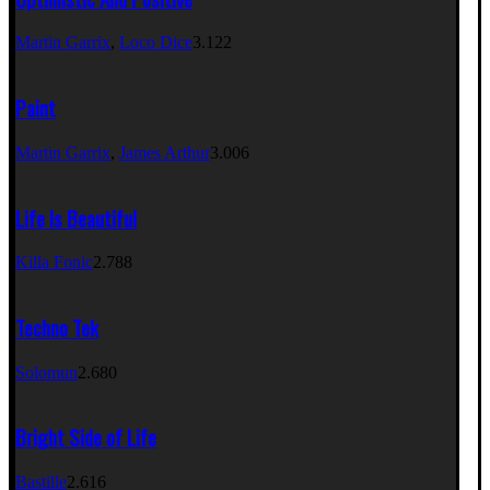
Martin Garrix
,
Loco Dice
3.122
Paint
Martin Garrix
,
James Arthur
3.006
Life Is Beautiful
Killa Fonic
2.788
Techno Tek
Solomun
2.680
Bright Side of Life
Bastille
2.616