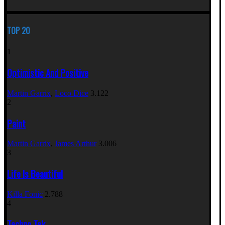
TOP 20
1
Optimistic And Positive
Martin Garrix
,
Loco Dice
3.122
2
Paint
Martin Garrix
,
James Arthur
3.006
3
Life Is Beautiful
Killa Fonic
2.788
4
Techno Tek