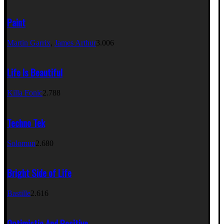
The Motans
,
DJ Criswell
903
Paint
Martin Garrix
,
James Arthur
3.006
Life Is Beautiful
Killa Fonic
2.788
Techno Tek
Solomun
2.680
Bright Side of Life
Bastille
2.616
Optimistic And Positive