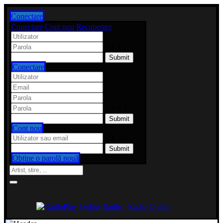
Conectare
Conectare
Cont nou
Recuperare
9 x 4 ?
Conectare
3 x 8 ?
Cont nou
8 x 7 ?
Obține o parolă nouă