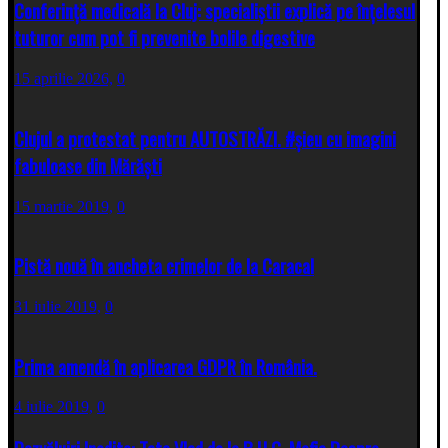
Conferință medicală la Cluj: specialiștii explică pe înțelesul
tuturor cum pot fi prevenite bolile digestive
15 aprilie 2026,
0
Clujul a protestat pentru AUTOSTRĂZI. #șieu cu imagini
fabuloase din Mărăști
15 martie 2019,
0
Pistă nouă în ancheta crimelor de la Caracal
31 iulie 2019,
0
Prima amendă în aplicarea GDPR în România.
4 iulie 2019,
0