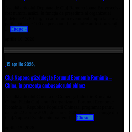
Ascultă articolul Deputata de Cluj Ramona Ioana Bruynseels a
fost numită, astăzi, în funcția de președinte al organizației
județene AUR Cluj, în cadrul unui eveniment amplu la care au
participat peste 100 de persoane. La întâlnire au fost prezenți
...
Citește »
aprilie 16, 2026
15 aprilie 2026,
Cluj-Napoca găzduiește Forumul Economic România –
China, în prezența ambasadorului chinez
Ascultă articolul Camera de Comerț și Industrie România –
China, Filiala Cluj, anunță organizarea Forumul Economic
România – Republica Populară Chineză, programat pentru
data de 22 aprilie 2026, de la ora 18:00, la Chios Lounge din
Cluj-Napoca.Evenimentul va reuni ...
Citește »
aprilie 15, 2026