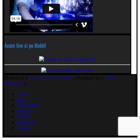
Acum live si pe Mobil!
Hosted by [
ITDATA TELECOM
] Designed by [
SKIN
DESIGN
]
Acasă
Știri
Evenimente
Request
Top 40
Parteneri
Contact