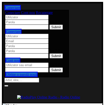
Conectare
Conectare
Cont nou
Recuperare
3 x 5 ?
Conectare
8 x 7 ?
Cont nou
5 x 5 ?
Obține o parolă nouă