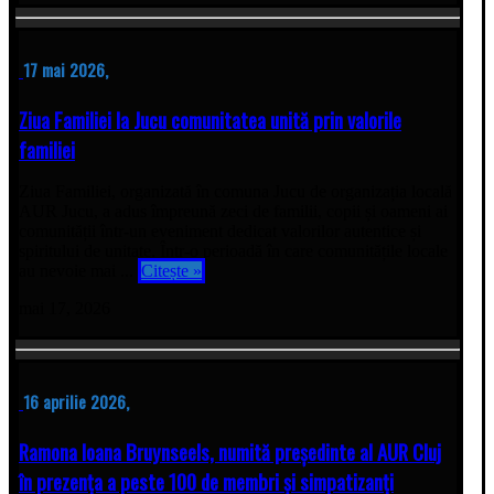
17 mai 2026,
Ziua Familiei la Jucu comunitatea unită prin valorile
familiei
Ziua Familiei, organizată în comuna Jucu de organizația locală
AUR Jucu, a adus împreună zeci de familii, copii și oameni ai
comunității într-un eveniment dedicat valorilor autentice și
spiritului de unitate. Într-o perioadă în care comunitățile locale
au nevoie mai ...
Citește »
mai 17, 2026
16 aprilie 2026,
Ramona Ioana Bruynseels, numită președinte al AUR Cluj
în prezența a peste 100 de membri și simpatizanți