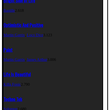
Bright Side of Life
Bastille
2.618
Optimistic And Positive
Martin Garrix
,
Loco Dice
3.123
Paint
Martin Garrix
,
James Arthur
3.006
Life Is Beautiful
Killa Fonic
2.790
Techno Tek
Solomun
2.680