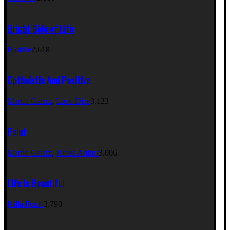
Bright Side of Life
Bastille
2.618
Optimistic And Positive
Martin Garrix
,
Loco Dice
3.123
Paint
Martin Garrix
,
James Arthur
3.006
Life Is Beautiful
Killa Fonic
2.790