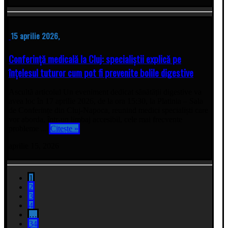
15 aprilie 2026,
Conferință medicală la Cluj: specialiștii explică pe
înțelesul tuturor cum pot fi prevenite bolile digestive
Ascultă articolul Un eveniment dedicat sănătății digestive va
avea loc în 17 aprilie 2026, de la ora 15:30, la Platinia – Sala
de Conferințe din Cluj-Napoca, reunind medici specialiști care
vor aborda, într-un limbaj accesibil, cele mai frecvente
probleme ...
Citește »
aprilie 15, 2026
1
2
3
4
…
34