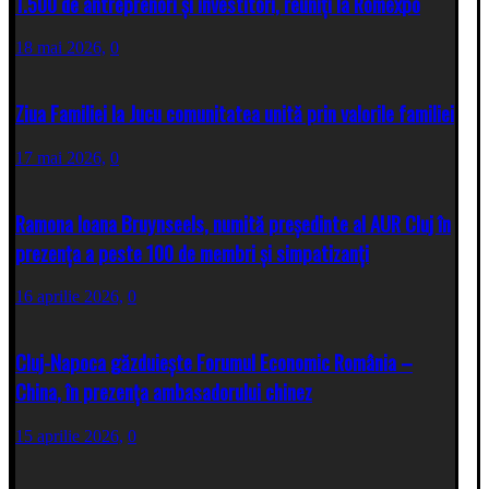
1.500 de antreprenori și investitori, reuniți la Romexpo
18 mai 2026,
0
Ziua Familiei la Jucu comunitatea unită prin valorile familiei
17 mai 2026,
0
Ramona Ioana Bruynseels, numită președinte al AUR Cluj în
prezența a peste 100 de membri și simpatizanți
16 aprilie 2026,
0
Cluj-Napoca găzduiește Forumul Economic România –
China, în prezența ambasadorului chinez
15 aprilie 2026,
0