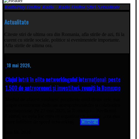
RadioPlay Online Radio - Radio Online
Știri
Actualitate
Actualitate
Citeste stiri de ultima ora din Romania, afla stirile de azi, fii la
curent cu stirile sociale, politice si evenimentele importante.
Afla stirile de ultima ora.
18 mai 2026,
Clujul intră în elita networkingului internațional: peste
1.500 de antreprenori și investitori, reuniți la Romexpo
Mediul de afaceri românesc pregătește unul dintre cele mai
ample evenimente dedicate antreprenoriatului și colaborării
internaționale. Pe 27 mai 2026, la Romexpo – Pavilionul
Central, va avea loc ceea ce organizatorii numesc „cea mai
mare întâlnire de speed networking ...
Citește »
mai 18, 2026