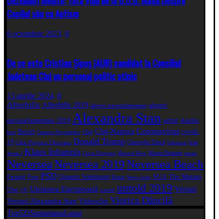
Dezvăluiri Inedite: Tata Vlad de la B.U.G. Mafia Despre
Copilul său cu Autism
6 octombrie 2023,
0
De ce este Cristian Şipoş (AUR) candidat la Consiliul
Judetean Cluj un personaj politic atipic
13 aprilie 2024,
0
Afterhills
Afterhills 2019
alegeri
alegeri europarlamentare
Alexandra Stan
artist
Audio
europarlamentare 2019
Coronavirus
Cluj-Napoca
Brexit
cluj
covid-
best
Camera Deputaţilor
Donald Trump
19
Gheorghe Dincă
Iran
Călin Popescu Tăriceanu
Iohannis
Klaus Iohannis
Marea Britanie
Jessie J
Liviu Dragnea
Manuel Riva
music
Neversea
Neversea 2019
Neversea Beach
PSD
Qassem Soleimani
SUA
The Motans
Paraziții
Poze
Rusia
Steve Aoki
untold 2019
Uniunea Europeană
Versuri
Uber
UE
untold
Viorica Dăncilă
Versuri Alexandra Stan
Videoclip
Top5
Zi
Saptamana
Lunar