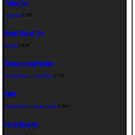
Techno Tek
Solomun
2.680
Bright Side of Life
Bastille
2.618
Optimistic And Positive
Martin Garrix
,
Loco Dice
3.123
Paint
Martin Garrix
,
James Arthur
3.006
Life Is Beautiful