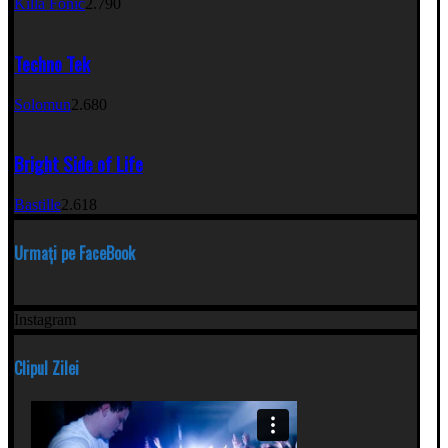
Killa Fonic
2.790
Techno Tek
Solomun
2.680
Bright Side of Life
Bastille
2.618
Urmați pe FaceBook
Instagram
Clipul Zilei