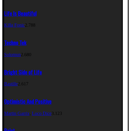
Life Is Beautiful
Killa Fonic
2.788
Techno Tek
Solomun
2.680
Bright Side of Life
Bastille
2.617
Optimistic And Positive
Martin Garrix
,
Loco Dice
3.123
Paint