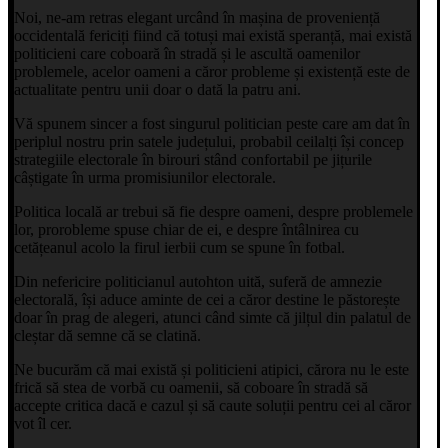
Noi, ne-am retras elegant urcând în mașina de proveniență
occidentală fericiți fiind că totuși mai există speranță, mai există
politicieni care coboară în stradă și le ascultă oamenilor
problemele, acelor oameni a căror probleme și existență este de
actualitate pentru unii doar o dată la patru ani.
Vă spunem sincer a fost singurul politician peste care am dat în
periplul nostru prin satele județului, probabil ceilalți își concep
strategiile electorale în birouri stând confortabil pe jițurile
câștigate în urma promisiunilor electorale.
Politica locală ar trebui să fie despre oameni, despre problemele
lor, prorobleme spuse chiar de ei, e despre întâlnirea cu
cetățeanul acolo la firul ierbii cum se spune în fotbal.
Din nefericire politicianul autohton uită, suferă de amnezie
electorală, își aduce aminte de cei a căror destine le păstorește
doar în prag de alegeri, atunci când simte că jilțul din palatul de
cleștar dă semne că se clatină.
Ne bucurăm că mai există și politicieni atipici, cărora nu le este
frică să stea de vorbă cu oamenii, să coboare în stradă să
accepte critica dacă e cazul și să caute soluții pentru cei al căror
vot îl cer.