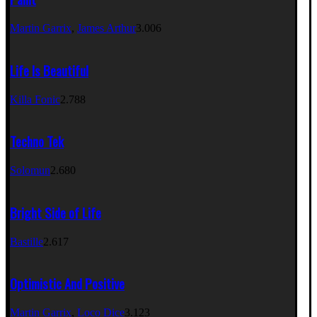
Martin Garrix
,
James Arthur
3.006
Life Is Beautiful
Killa Fonic
2.788
Techno Tek
Solomun
2.680
Bright Side of Life
Bastille
2.617
Optimistic And Positive
Martin Garrix
,
Loco Dice
3.123