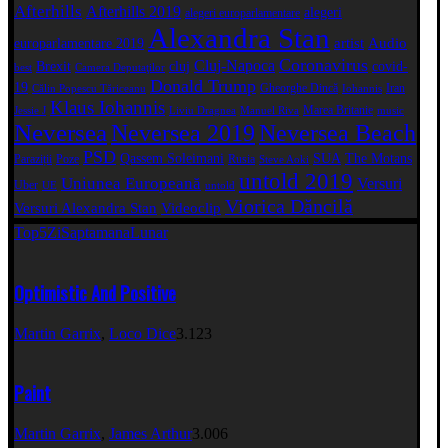
Afterhills
Afterhills 2019
alegeri
alegeri europarlamentare
Alexandra Stan
artist
Audio
europarlamentare 2019
Coronavirus
Cluj-Napoca
Brexit
cluj
covid-
best
Camera Deputaţilor
Donald Trump
19
Gheorghe Dincă
Iran
Călin Popescu Tăriceanu
Iohannis
Klaus Iohannis
Marea Britanie
Jessie J
Liviu Dragnea
Manuel Riva
music
Neversea
Neversea 2019
Neversea Beach
PSD
Qassem Soleimani
SUA
The Motans
Paraziții
Poze
Rusia
Steve Aoki
untold 2019
Uniunea Europeană
Versuri
Uber
UE
untold
Viorica Dăncilă
Versuri Alexandra Stan
Videoclip
Top5
Zi
Saptamana
Lunar
Optimistic And Positive
Martin Garrix
,
Loco Dice
3.123
Paint
Martin Garrix
,
James Arthur
3.006