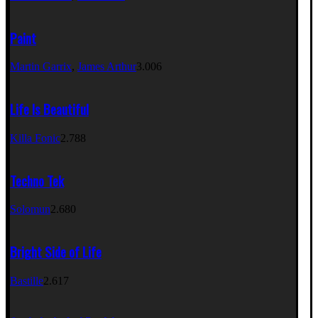
Paint
Martin Garrix
,
James Arthur
3.006
Life Is Beautiful
Killa Fonic
2.788
Techno Tek
Solomun
2.680
Bright Side of Life
Bastille
2.617