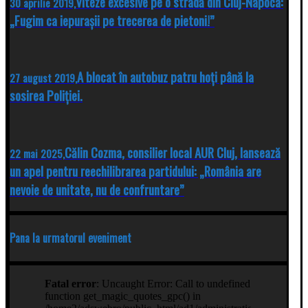
Viteze excesive pe o stradă din Cluj-Napoca:
30 aprilie 2019,
„Fugim ca iepurașii pe trecerea de pietoni!”
A blocat în autobuz patru hoți până la
27 august 2019,
sosirea Poliției.
Călin Cozma, consilier local AUR Cluj, lansează
22 mai 2025,
un apel pentru reechilibrarea partidului: „România are
nevoie de unitate, nu de confruntare”
Pana la urmatorul eveniment