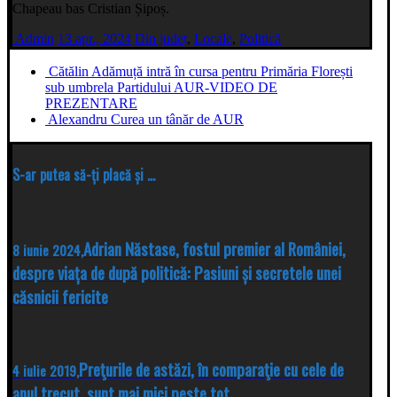
Chapeau bas Cristian Șipoș.
Admin
13 apr., 2024
Din județ
,
Locale
,
Politică
Cătălin Adămuță intră în cursa pentru Primăria Florești
sub umbrela Partidului AUR-VIDEO DE
PREZENTARE
Alexandru Curea un tânăr de AUR
S-ar putea să-ți placă și ...
Adrian Năstase, fostul premier al României,
8 iunie 2024,
despre viața de după politică: Pasiuni și secretele unei
căsnicii fericite
Preţurile de astăzi, în comparaţie cu cele de
4 iulie 2019,
anul trecut, sunt mai mici peste tot