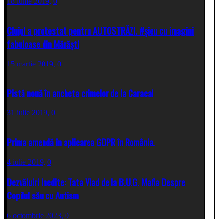
18 iunie 2019,
0
Clujul a protestat pentru AUTOSTRĂZI. #șieu cu imagini
fabuloase din Mărăști
15 martie 2019,
0
Pistă nouă în ancheta crimelor de la Caracal
31 iulie 2019,
0
Prima amendă în aplicarea GDPR în România.
4 iulie 2019,
0
Dezvăluiri Inedite: Tata Vlad de la B.U.G. Mafia Despre
Copilul său cu Autism
6 octombrie 2023,
0