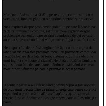
Mare ne-a fost mirarea să dăm peste un om cu bun simț cu o
voce caldă, bine pregătit, cu o atitudine pozitivă și pro activă.
Ne-a explicat despre problemele județului pe care îl bate la pas
zi de zi comună cu comună, sat cu sat ne-a explicat despre
problemele oamenilor care se simt abandonați de cei pe care i-
au votat și pe care nu îi mai văd printre ei după ce au fost aleși.
Ne-a spus că e de profesie inginer, învățat cu munca grea de
tânăr, iar viața i-a fost presărată mereu cu provocări cărora le-a
făcut de fiecare dată față cu brio, matematic cum îi șade bine
unui inginer (ne spune el râzând).Ne arată o poză cu familia, o
soție si doua fete de care e tare mândru considerând-o ce mai
mare binecuvântarea pe care a primit-o le acest pământ.
Discuția noastră a s-a sfârșit când domnul Șipoș a fost abordat
de o doamnă trecute bine de prima tinerețe care venea spre noi
expunând o problemă locală care îi apăsa viața de zi cu zi,
fericită fiind că finalizate a găsit pe cineva care sa îi asculte și ei
păsul.