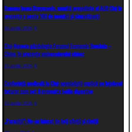
Ramona Ioana Bruynseels, numită președinte al AUR Cluj în
prezența a peste 100 de membri și simpatizanți
16 aprilie 2026,
0
Cluj-Napoca găzduiește Forumul Economic România –
China, în prezența ambasadorului chinez
15 aprilie 2026,
0
Conferință medicală la Cluj: specialiștii explică pe înțelesul
tuturor cum pot fi prevenite bolile digestive
15 aprilie 2026,
0
„Paraziţii”: Ne-au înjurat de toţi sfinţii şi răniţii