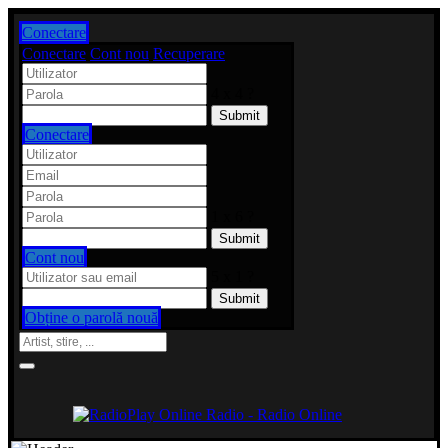
Conectare
Conectare
Cont nou
Recuperare
4 x 4 ?
Conectare
1 x 6 ?
Cont nou
5 x 1 ?
Obține o parolă nouă