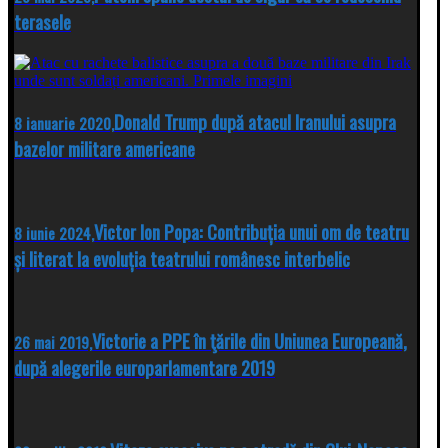
terasele
Donald Trump după atacul Iranului asupra
8 ianuarie 2020,
bazelor militare americane
Victor Ion Popa: Contribuția unui om de teatru
8 iunie 2024,
și literat la evoluția teatrului românesc interbelic
Victorie a PPE în ţările din Uniunea Europeană,
26 mai 2019,
după alegerile europarlamentare 2019