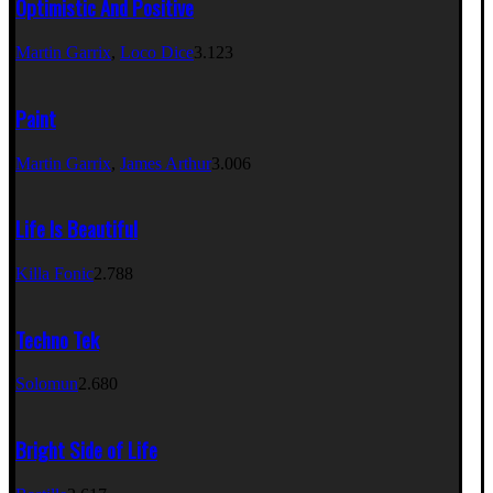
Optimistic And Positive
Martin Garrix
,
Loco Dice
3.123
Paint
Martin Garrix
,
James Arthur
3.006
Life Is Beautiful
Killa Fonic
2.788
Techno Tek
Solomun
2.680
Bright Side of Life