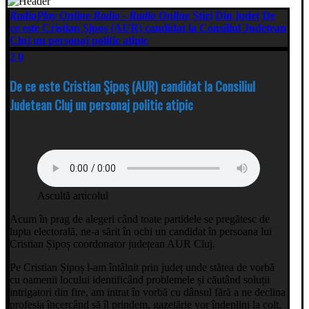
RadioPlay Online Radio - Radio Online
Știri
Din județ
De
ce este Cristian Şipoş (AUR) candidat la Consiliul Judetean
Cluj un personaj politic atipic
2
0
De ce este Cristian Şipoş (AUR) candidat la Consiliul
Judetean Cluj un personaj politic atipic
Ascultă articolul
Acum în prag de alegeri când toate partidele se pregătesc de
lupta electorală, ne-a sărit în ochi un candidat în persoana lui
Cristian Șipoș coordonator județean AUR Cluj.
Pe Cristian Șipoș l-am întâlnit prin județ unde stătea de vorbă
cu oamenii locului identificând problemele și căutând soluții
intrigatori din fire, am intrat în vorbă cu dânsul fără a ne declina
profesia încercând să îl prindem, gazetărie vor îndeplini la colț.