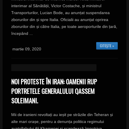
interimar al Sănătății, Victor Costache, și ministrul
Transporturilor, Lucian Bode, au anunțat suspendarea
zborurilor din și spre Italia. Oficialii au anunțat oprirea
zborurilor din și către Italia, pe toate aeroporturile din țară,
începând ...
CITEȘTE »
martie 09, 2020
NOI PROTESTE ÎN IRAN: OAMENII RUP
PORTRETELE GENERALULUI QASSEM
SOLEIMANI.
Mii de iranieni revoltați au ieșit pe străzile din Teheran și
alte mari orașe, pentru a denunța politica regimului
ayatollahului Ali Khamenei și scandează împotriva