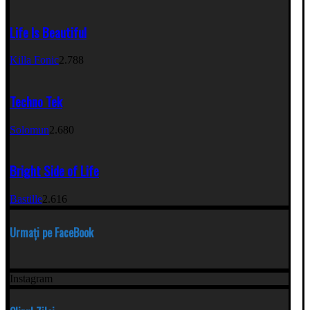
Life Is Beautiful
Killa Fonic
2.788
Techno Tek
Solomun
2.680
Bright Side of Life
Bastille
2.616
Urmați pe FaceBook
Instagram