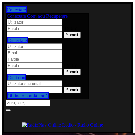
Conectare
Conectare
Cont nou
Recuperare
8 x 6 ?
Conectare
1 x 3 ?
Cont nou
2 x 1 ?
Obține o parolă nouă