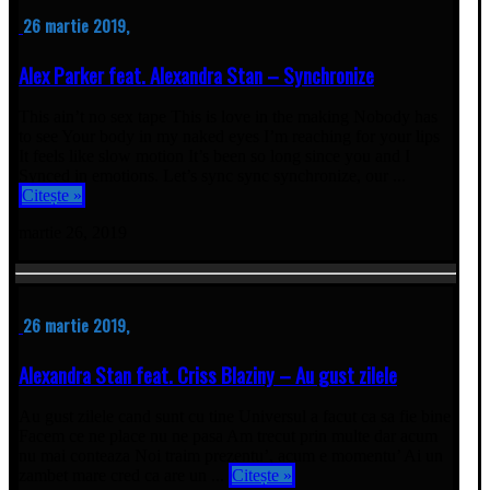
26 martie 2019,
Alex Parker feat. Alexandra Stan – Synchronize
This ain’t no sex tape This is love in the making Nobody has
to see Your body in my naked eyes I’m reaching for your lips
It feels like slow motion It’s been so long since you and I
Synced in emotions. Let’s sync sync synchronize, our ...
Citește »
martie 26, 2019
26 martie 2019,
Alexandra Stan feat. Criss Blaziny – Au gust zilele
Au gust zilele cand sunt cu tine Universul a facut ca sa fie bine
Facem ce ne place nu ne pasa Am trecut prin multe dar acum
nu mai conteaza Noi traim prezentu’, acum e momentu’ Ai un
zambet mare cred ca are un ...
Citește »