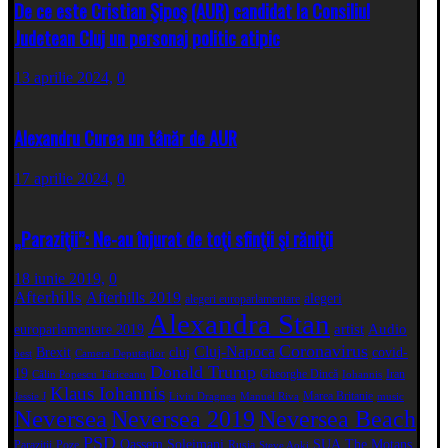
De ce este Cristian Şipoş (AUR) candidat la Consiliul
Judetean Cluj un personaj politic atipic
13 aprilie 2024,
0
Alexandru Curea un tânăr de AUR
17 aprilie 2024,
0
„Paraziţii”: Ne-au înjurat de toţi sfinţii şi răniţii
18 iunie 2019,
0
Afterhills
Afterhills 2019
alegeri
alegeri europarlamentare
Alexandra Stan
artist
Audio
europarlamentare 2019
Coronavirus
Cluj-Napoca
Brexit
cluj
covid-
best
Camera Deputaţilor
Donald Trump
19
Gheorghe Dincă
Iran
Călin Popescu Tăriceanu
Iohannis
Klaus Iohannis
Marea Britanie
Jessie J
Liviu Dragnea
Manuel Riva
music
Neversea
Neversea 2019
Neversea Beach
PSD
Qassem Soleimani
SUA
The Motans
Paraziții
Poze
Rusia
Steve Aoki