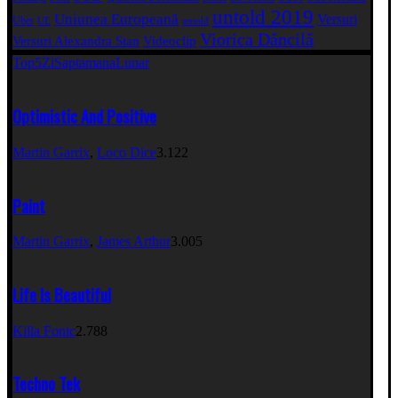
untold 2019
Uniunea Europeană
Versuri
Uber
UE
untold
Viorica Dăncilă
Versuri Alexandra Stan
Videoclip
Top5
Zi
Saptamana
Lunar
Optimistic And Positive
Martin Garrix
,
Loco Dice
3.122
Paint
Martin Garrix
,
James Arthur
3.005
Life Is Beautiful
Killa Fonic
2.788
Techno Tek