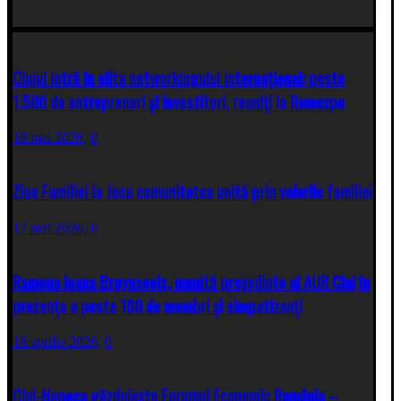
Clujul intră în elita networkingului internațional: peste
1.500 de antreprenori și investitori, reuniți la Romexpo
18 mai 2026,
0
Ziua Familiei la Jucu comunitatea unită prin valorile familiei
17 mai 2026,
0
Ramona Ioana Bruynseels, numită președinte al AUR Cluj în
prezența a peste 100 de membri și simpatizanți
16 aprilie 2026,
0
Cluj-Napoca găzduiește Forumul Economic România –