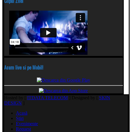
Clipul Zilei
Acum live si pe Mobil!
Hosted by [
ITDATA TELECOM
] Designed by [
SKIN
DESIGN
]
Acasă
Știri
Evenimente
Request