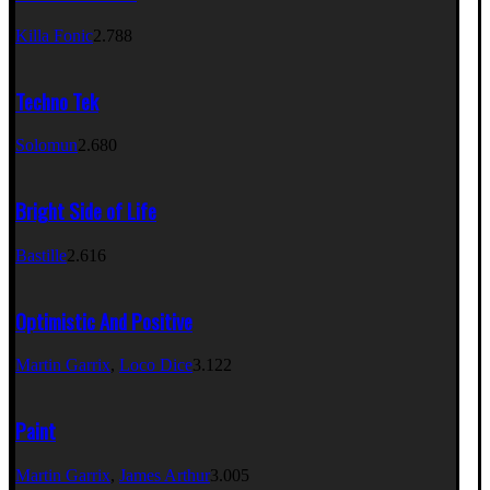
Killa Fonic
2.788
Techno Tek
Solomun
2.680
Bright Side of Life
Bastille
2.616
Optimistic And Positive
Martin Garrix
,
Loco Dice
3.122
Paint
Martin Garrix
,
James Arthur
3.005