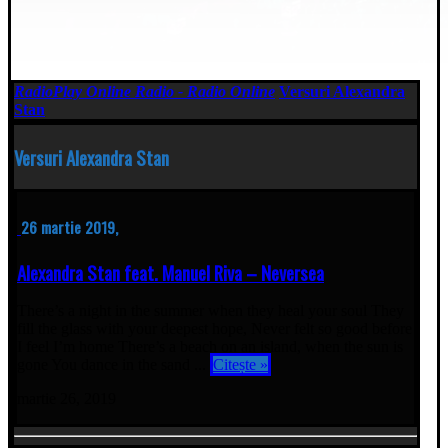
RadioPlay Online Radio - Radio Online
Versuri Alexandra
Stan
Versuri Alexandra Stan
26 martie 2019,
Alexandra Stan feat. Manuel Riva – Neversea
There’s a night in the summer when they heal your soul They
fill the glass with your deepest hope, Never felt so good before
I feel I’m home There’s a beach on an island, when the sun is
gone You dance in the sand ...
Citește »
martie 26, 2019