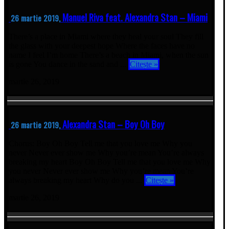
Manuel Riva feat. Alexandra Stan – Miami
26 martie 2019,
There’s a place in Miami where they heal your soul They fill
the glass with your deepest hope Where the faces have no
name I feel I’m home There’s a beach in Miami, when the sun
is gone You dance in the sand and ...
Citește »
martie 26, 2019
Alexandra Stan – Boy Oh Boy
26 martie 2019,
Chorus: Boy Oh Boy Tell me that you love me Why you
never Never ever show me Why you’re mean You’re always
breaking my heart Boy Oh Boy Tell me that you love me Why
you never Never ever show me Why you’re mean You’re
always breaking my heart Why do you ...
Citește »
martie 26, 2019