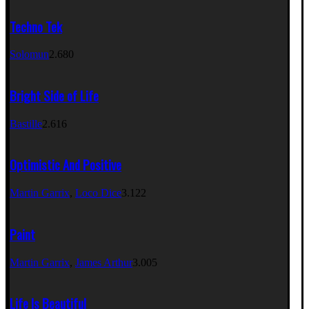
Techno Tek
Solomun
2.680
Bright Side of Life
Bastille
2.616
Optimistic And Positive
Martin Garrix
,
Loco Dice
3.122
Paint
Martin Garrix
,
James Arthur
3.005
Life Is Beautiful