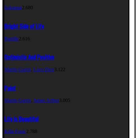
Solomun
2.680
Bright Side of Life
Bastille
2.616
Optimistic And Positive
Martin Garrix
,
Loco Dice
3.122
Paint
Martin Garrix
,
James Arthur
3.005
Life Is Beautiful
Killa Fonic
2.788