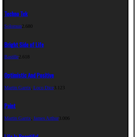
Techno Tek
Solomun
2.680
Bright Side of Life
Bastille
2.618
Optimistic And Positive
Martin Garrix
,
Loco Dice
3.123
Paint
Martin Garrix
,
James Arthur
3.006
Life Is Beautiful