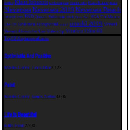
Klaus Iohannis
Marea Britanie
Jessie J
Liviu Dragnea
Manuel Riva
music
Neversea
Neversea 2019
Neversea Beach
PSD
Qassem Soleimani
SUA
The Motans
Paraziții
Poze
Rusia
Steve Aoki
untold 2019
Uniunea Europeană
Versuri
Uber
UE
untold
Viorica Dăncilă
Versuri Alexandra Stan
Videoclip
Top5
Zi
Saptamana
Lunar
Optimistic And Positive
Martin Garrix
,
Loco Dice
3.123
Paint
Martin Garrix
,
James Arthur
3.006
Life Is Beautiful
Killa Fonic
2.790