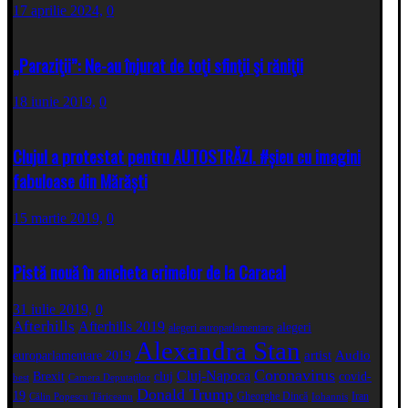
17 aprilie 2024,
0
„Paraziţii”: Ne-au înjurat de toţi sfinţii şi răniţii
18 iunie 2019,
0
Clujul a protestat pentru AUTOSTRĂZI. #șieu cu imagini
fabuloase din Mărăști
15 martie 2019,
0
Pistă nouă în ancheta crimelor de la Caracal
31 iulie 2019,
0
Afterhills
Afterhills 2019
alegeri
alegeri europarlamentare
Alexandra Stan
artist
Audio
europarlamentare 2019
Coronavirus
Cluj-Napoca
Brexit
cluj
covid-
best
Camera Deputaţilor
Donald Trump
19
Gheorghe Dincă
Iran
Călin Popescu Tăriceanu
Iohannis