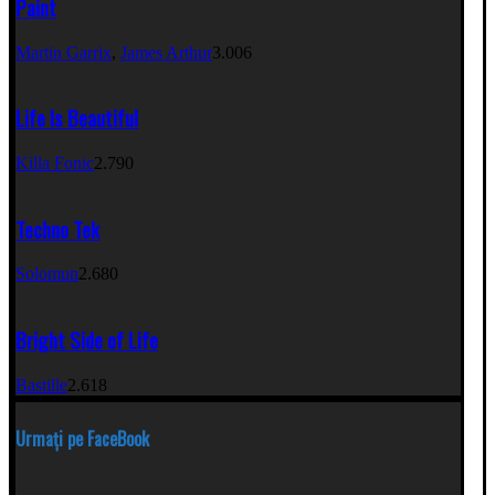
Paint
Martin Garrix
,
James Arthur
3.006
Life Is Beautiful
Killa Fonic
2.790
Techno Tek
Solomun
2.680
Bright Side of Life
Bastille
2.618
Urmați pe FaceBook