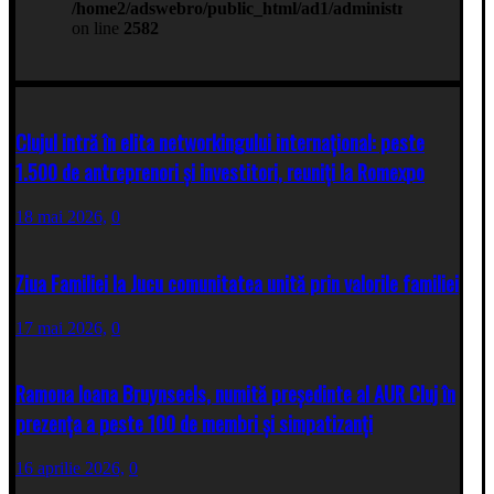
Clujul intră în elita networkingului internațional: peste
1.500 de antreprenori și investitori, reuniți la Romexpo
18 mai 2026,
0
Ziua Familiei la Jucu comunitatea unită prin valorile familiei
17 mai 2026,
0
Ramona Ioana Bruynseels, numită președinte al AUR Cluj în
prezența a peste 100 de membri și simpatizanți
16 aprilie 2026,
0