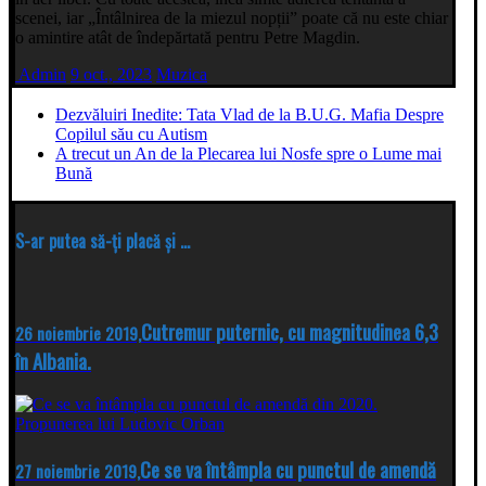
scenei, iar „Întâlnirea de la miezul nopții” poate că nu este chiar
o amintire atât de îndepărtată pentru Petre Magdin.
Admin
9 oct., 2023
Muzica
Dezvăluiri Inedite: Tata Vlad de la B.U.G. Mafia Despre
Copilul său cu Autism
A trecut un An de la Plecarea lui Nosfe spre o Lume mai
Bună
S-ar putea să-ți placă și ...
Cutremur puternic, cu magnitudinea 6,3
26 noiembrie 2019,
în Albania.
Ce se va întâmpla cu punctul de amendă
27 noiembrie 2019,