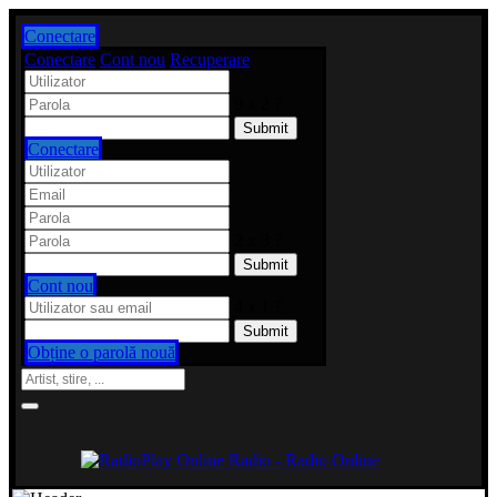
Conectare
Conectare
Cont nou
Recuperare
9 x 2 ?
Conectare
2 x 3 ?
Cont nou
4 x 1 ?
Obține o parolă nouă