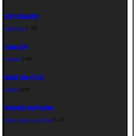
Life Is Beautiful
Killa Fonic
2.790
Techno Tek
Solomun
2.680
Bright Side of Life
Bastille
2.618
Optimistic And Positive
Martin Garrix
,
Loco Dice
3.123