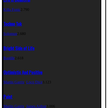
Killa Fonic
2.790
Techno Tek
Solomun
2.680
Bright Side of Life
Bastille
2.618
Optimistic And Positive
Martin Garrix
,
Loco Dice
3.123
Paint
Martin Garrix
,
James Arthur
3.006