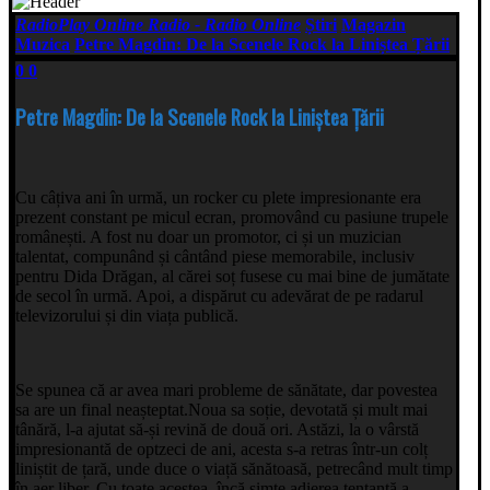
RadioPlay Online Radio - Radio Online
Știri
Magazin
Muzica
Petre Magdin: De la Scenele Rock la Liniștea Țării
0
0
Petre Magdin: De la Scenele Rock la Liniștea Țării
Cu câțiva ani în urmă, un rocker cu plete impresionante era
prezent constant pe micul ecran, promovând cu pasiune trupele
românești. A fost nu doar un promotor, ci și un muzician
talentat, compunând și cântând piese memorabile, inclusiv
pentru Dida Drăgan, al cărei soț fusese cu mai bine de jumătate
de secol în urmă. Apoi, a dispărut cu adevărat de pe radarul
televizorului și din viața publică.
Se spunea că ar avea mari probleme de sănătate, dar povestea
sa are un final neașteptat.Noua sa soție, devotată și mult mai
tânără, l-a ajutat să-și revină de două ori. Astăzi, la o vârstă
impresionantă de optzeci de ani, acesta s-a retras într-un colț
liniștit de țară, unde duce o viață sănătoasă, petrecând mult timp
în aer liber. Cu toate acestea, încă simte adierea tentantă a