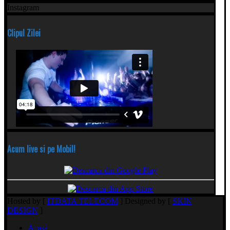
Instagram
Clipul Zilei
Acum live si pe Mobil!
Hosted by [
ITDATA TELECOM
] Designed by [
SKIN
DESIGN
]
Acasă