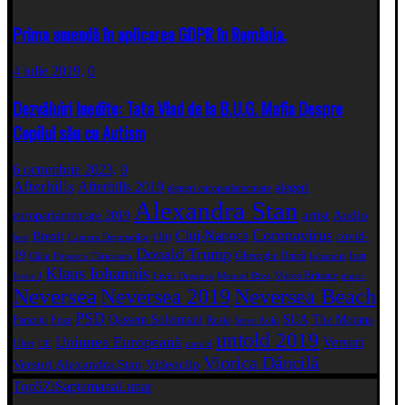
Prima amendă în aplicarea GDPR în România.
4 iulie 2019,
0
Dezvăluiri Inedite: Tata Vlad de la B.U.G. Mafia Despre
Copilul său cu Autism
6 octombrie 2023,
0
Afterhills
Afterhills 2019
alegeri
alegeri europarlamentare
Alexandra Stan
artist
Audio
europarlamentare 2019
Coronavirus
Cluj-Napoca
Brexit
cluj
covid-
best
Camera Deputaţilor
Donald Trump
19
Gheorghe Dincă
Iran
Călin Popescu Tăriceanu
Iohannis
Klaus Iohannis
Marea Britanie
Jessie J
Liviu Dragnea
Manuel Riva
music
Neversea
Neversea 2019
Neversea Beach
PSD
Qassem Soleimani
SUA
The Motans
Paraziții
Poze
Rusia
Steve Aoki
untold 2019
Uniunea Europeană
Versuri
Uber
UE
untold
Viorica Dăncilă
Versuri Alexandra Stan
Videoclip
Top5
Zi
Saptamana
Lunar