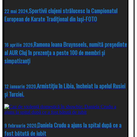
Sportivii clujeni strălucesc la Campionatul
22 mai 2024,
European de Karate Tradițional din Iași-FOTO
Ramona Ioana Bruynseels, numită președinte
16 aprilie 2026,
al AUR Cluj în prezența a peste 100 de membri și
simpatizanți
Armistițiu în Libia, încheiat la apelul Rusiei
12 ianuarie 2020,
și Turciei.
Daniela Crudu a ajuns la spital după ce a
9 februarie 2020,
fost bătută de iubit