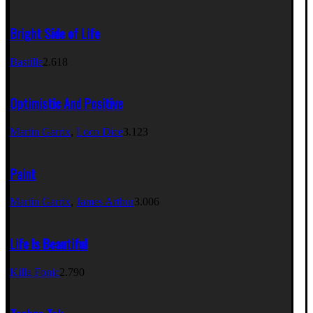
Bright Side of Life
Bastille
2.618
Optimistic And Positive
Martin Garrix
,
Loco Dice
3.123
Paint
Martin Garrix
,
James Arthur
3.006
Life Is Beautiful
Killa Fonic
2.790