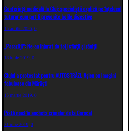
Conferință medicală la Cluj: specialiștii explică pe înțelesul
tuturor cum pot fi prevenite bolile digestive
15 aprilie 2026,
0
„Paraziţii”: Ne-au înjurat de toţi sfinţii şi răniţii
18 iunie 2019,
0
Clujul a protestat pentru AUTOSTRĂZI. #șieu cu imagini
fabuloase din Mărăști
15 martie 2019,
0
Pistă nouă în ancheta crimelor de la Caracal
31 iulie 2019,
0