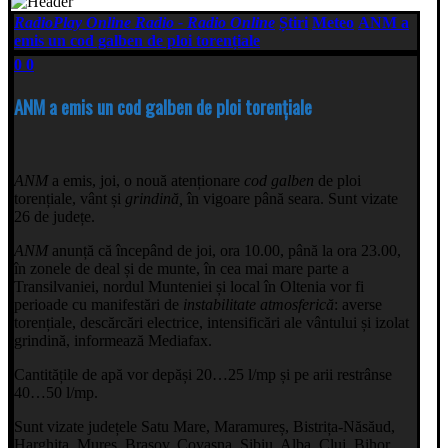
RadioPlay Online Radio - Radio Online
Știri
Meteo
ANM a
emis un cod galben de ploi torențiale
0
0
ANM a emis un cod galben de ploi torențiale
ANM
a emis, joi, o nouă atenționare
cod galben
de ploi
torențiale, vânt și
grindină,
în vigoare până seara. Sunt vizate
26 de județe.
ANM
anunță că începând de joi, ora 10.00, până la ora 23.00,
în zonele de deal și de munte, în cea mai mare parte a
Transilvaniei, nordul Munteniei și local în Oltenia vor fi
perioade cu manifestări de
instabilitate atmosferică
: averse
torențiale, descărcări electrice, intensificări ale vântului și izolat
grindină, informează Mediafax.
Cantitățile de apă vor depăși 20…25 l/mp și pe arii restrânse
40…50 l/mp.
Sunt vizate județele Satu Mare, Maramureș, Bistrița-Năsăud,
Harghita, Mureș, Brașov, Covasna, Sibiu, Alba, Cluj, Bihor,