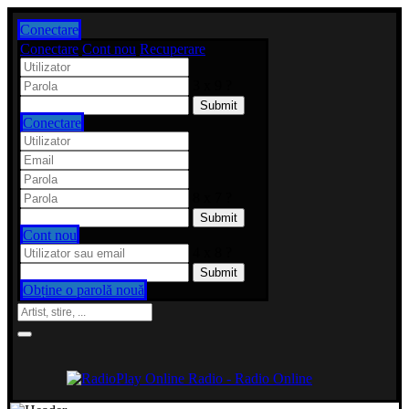
Conectare
Conectare
Cont nou
Recuperare
3 x 9 ?
Conectare
8 x 7 ?
Cont nou
4 x 8 ?
Obține o parolă nouă