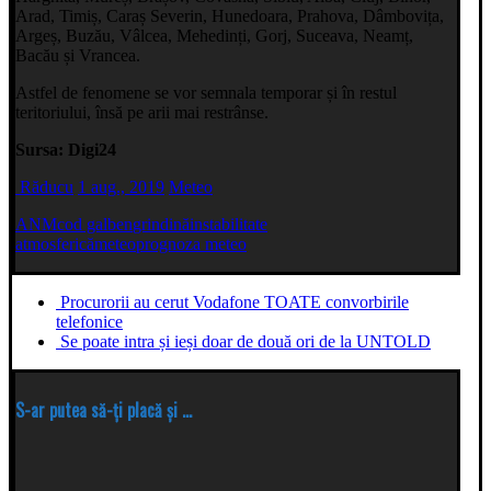
Arad, Timiș, Caraș Severin, Hunedoara, Prahova, Dâmbovița,
Argeș, Buzău, Vâlcea, Mehedinți, Gorj, Suceava, Neamț,
Bacău și Vrancea.
Astfel de fenomene se vor semnala temporar și în restul
teritoriului, însă pe arii mai restrânse.
Sursa: Digi24
Răducu
1 aug., 2019
Meteo
ANM
cod galben
grindină
instabilitate
atmosferică
meteo
prognoza meteo
Procurorii au cerut Vodafone TOATE convorbirile
telefonice
Se poate intra și ieși doar de două ori de la UNTOLD
S-ar putea să-ți placă și ...