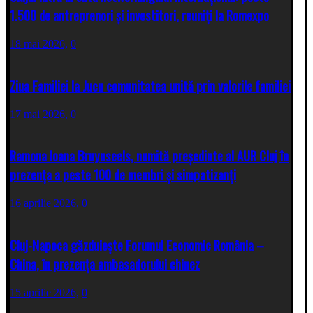
1.500 de antreprenori și investitori, reuniți la Romexpo
18 mai 2026,
0
Ziua Familiei la Jucu comunitatea unită prin valorile familiei
17 mai 2026,
0
Ramona Ioana Bruynseels, numită președinte al AUR Cluj în
prezența a peste 100 de membri și simpatizanți
16 aprilie 2026,
0
Cluj-Napoca găzduiește Forumul Economic România –
China, în prezența ambasadorului chinez
15 aprilie 2026,
0