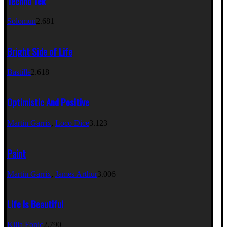
Techno Tek
Solomun
2.681
Bright Side of Life
Bastille
2.618
Optimistic And Positive
Martin Garrix
,
Loco Dice
3.123
Paint
Martin Garrix
,
James Arthur
3.006
Life Is Beautiful
Killa Fonic
2.790