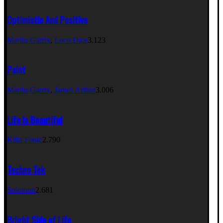
Optimistic And Positive
Martin Garrix
,
Loco Dice
3.123
Paint
Martin Garrix
,
James Arthur
3.006
Life Is Beautiful
Killa Fonic
2.790
Techno Tek
Solomun
2.681
Bright Side of Life