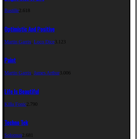
Bastille
2.618
Optimistic And Positive
Martin Garrix
,
Loco Dice
3.123
Paint
Martin Garrix
,
James Arthur
3.006
Life Is Beautiful
Killa Fonic
2.790
Techno Tek
Solomun
2.681