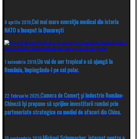
Cel mai mare exerciţiu medical din istoria
9 aprilie 2019,
NATO a început la București
Un val de aer tropical o să ajungă în
1 noiembrie 2019,
România, împingându-l pe cel polar.
Camera de Comerț și Industrie Româno-
22 februarie 2025,
Chineză își propune să sprijine investitorii români prin
parteneriate strategice cu mediul de afaceri din China.
Michael Schumacher, internat pentru o
10 septembrie 2019,