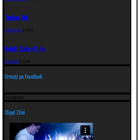
Techno Tek
Solomun
2.681
Bright Side of Life
Bastille
2.618
Urmați pe FaceBook
Instagram
Clipul Zilei