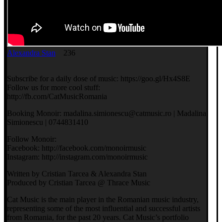
Alexandra Stan
236
Subscribe for a daily dose of music: https://goo.gl/Hx4S8E
Follow us for more cool stuff:
http://fb.com/CatMusicRomania
Booking Monoir: madalina.simionescu@catmusic.ro | Madalina
Simionescu | 0744831410
Follow Monoir:
Facebook: http://facebook.com/monoirmusic
Instagram: http://instagram.com/monoirmusic
Written by Cristian Tarcea & Alexandra Stan
Produced by Cristian Tarcea @ Thrace Music
Cat Music is the main player in the Romanian music industry,
representing some of the most influential and successful artists
from Romania, for the past 20 years. Cat Music’s portfolio