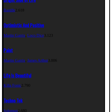
Bastille
2.618
Optimistic And Positive
Martin Garrix
,
Loco Dice
3.123
Paint
Martin Garrix
,
James Arthur
3.006
Life Is Beautiful
Killa Fonic
2.790
Techno Tek
Solomun
2.680