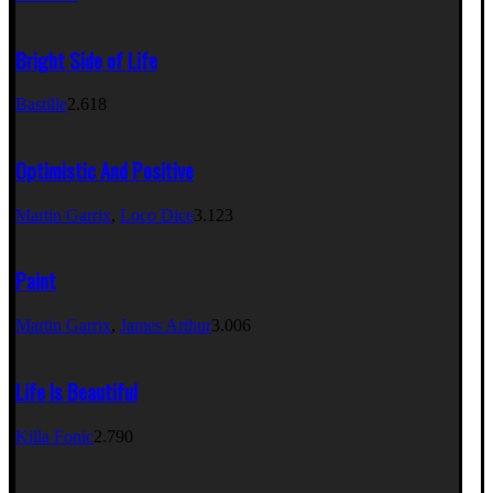
Bright Side of Life
Bastille
2.618
Optimistic And Positive
Martin Garrix
,
Loco Dice
3.123
Paint
Martin Garrix
,
James Arthur
3.006
Life Is Beautiful
Killa Fonic
2.790