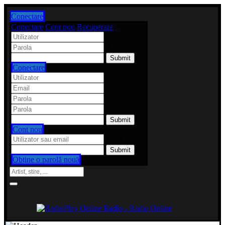
Conectare
Conectare
Cont nou
Recuperare
3 x 8 ?
Conectare
9 x 2 ?
Cont nou
1 x 4 ?
Obține o parolă nouă