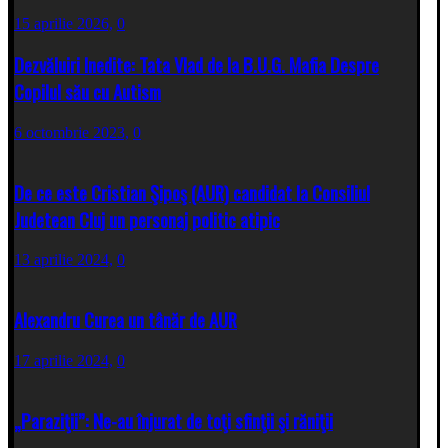
15 aprilie 2026,
0
Dezvăluiri Inedite: Tata Vlad de la B.U.G. Mafia Despre
Copilul său cu Autism
6 octombrie 2023,
0
De ce este Cristian Şipoş (AUR) candidat la Consiliul
Judetean Cluj un personaj politic atipic
13 aprilie 2024,
0
Alexandru Curea un tânăr de AUR
17 aprilie 2024,
0
„Paraziţii”: Ne-au înjurat de toţi sfinţii şi răniţii