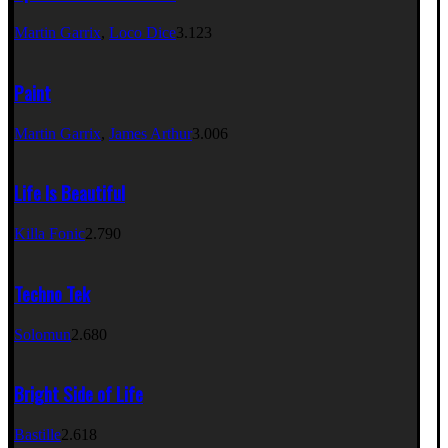
Martin Garrix
,
Loco Dice
3.123
Paint
Martin Garrix
,
James Arthur
3.006
Life Is Beautiful
Killa Fonic
2.790
Techno Tek
Solomun
2.680
Bright Side of Life
Bastille
2.618