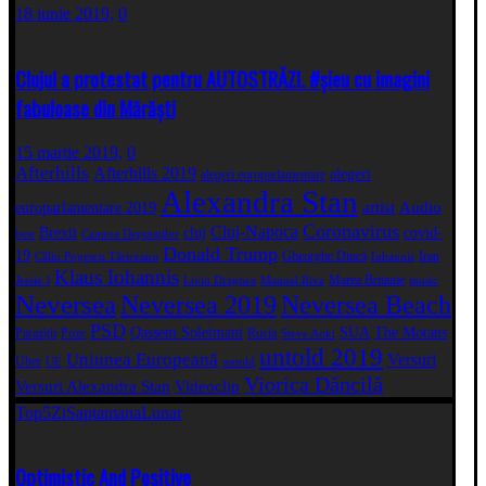
18 iunie 2019,
0
Clujul a protestat pentru AUTOSTRĂZI. #șieu cu imagini
fabuloase din Mărăști
15 martie 2019,
0
Afterhills
Afterhills 2019
alegeri
alegeri europarlamentare
Alexandra Stan
artist
Audio
europarlamentare 2019
Coronavirus
Cluj-Napoca
Brexit
cluj
covid-
best
Camera Deputaţilor
Donald Trump
19
Gheorghe Dincă
Iran
Călin Popescu Tăriceanu
Iohannis
Klaus Iohannis
Marea Britanie
Jessie J
Liviu Dragnea
Manuel Riva
music
Neversea
Neversea 2019
Neversea Beach
PSD
Qassem Soleimani
SUA
The Motans
Paraziții
Poze
Rusia
Steve Aoki
untold 2019
Uniunea Europeană
Versuri
Uber
UE
untold
Viorica Dăncilă
Versuri Alexandra Stan
Videoclip
Top5
Zi
Saptamana
Lunar
Optimistic And Positive