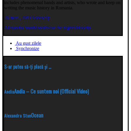
includes phenomenal bands and artists, who wrote and keep on
writing the music history in Romania.
26 mart., 2019
Videoclip
Alexandra Stan
Monoir
Save the night
Videoclip
Au gust zilele
Synchronize
S-ar putea să-ți placă și ...
Andia – Ce suntem noi (Official Video)
Andia
Ocean
Alexandra Stan