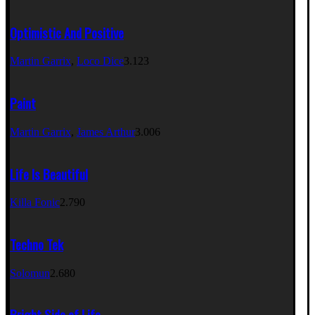
Optimistic And Positive
Martin Garrix
,
Loco Dice
3.123
Paint
Martin Garrix
,
James Arthur
3.006
Life Is Beautiful
Killa Fonic
2.790
Techno Tek
Solomun
2.680
Bright Side of Life