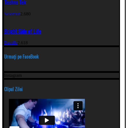
Techno Tek
Solomun
2.680
Bright Side of Life
Bastille
2.618
Urmați pe FaceBook
Instagram
Clipul Zilei