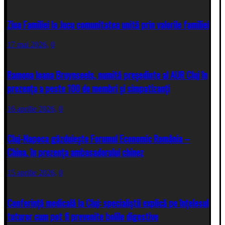
Ziua Familiei la Jucu comunitatea unită prin valorile familiei
17 mai 2026,
0
Ramona Ioana Bruynseels, numită președinte al AUR Cluj în
prezența a peste 100 de membri și simpatizanți
16 aprilie 2026,
0
Cluj-Napoca găzduiește Forumul Economic România –
China, în prezența ambasadorului chinez
15 aprilie 2026,
0
Conferință medicală la Cluj: specialiștii explică pe înțelesul
tuturor cum pot fi prevenite bolile digestive