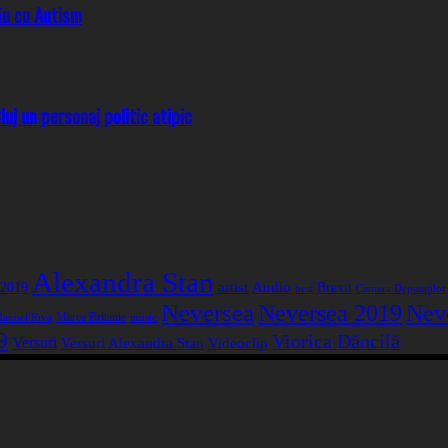
său cu Autism
uj un personaj politic atipic
Alexandra Stan
artist
Audio
 2019
Brexit
best
Camera Deputaţilor
Neversea
Neversea 2019
Nev
Marea Britanie
anuel Riva
music
9
Viorica Dăncilă
Versuri
Versuri Alexandra Stan
Videoclip