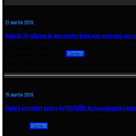
21 martie 2019,
Rulaj de 20 milioane de euro pentru firma care pompează apa spr
Subsidiara din România a producătorului german de pompe şi sisteme 
ţară, a încheiat anul trecut cu ...
Citește »
martie 21, 2019
15 martie 2019,
Clujul a protestat pentru AUTOSTRĂZI. #șieu cu imagini fabulo
O trecere de pietoni a fost blocată de clujeni în Mărăști, în zona The O
Traficul a ...
Citește »