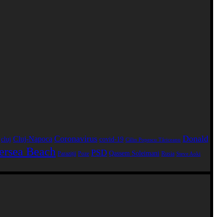
Coronavirus
Donald
Cluj-Napoca
cluj
covid-19
Călin Popescu Tăriceanu
ersea Beach
PSD
Qassem Soleimani
Paraziții
Poze
Rusia
Steve Aoki