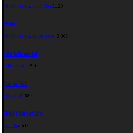
Martin Garrix
,
Loco Dice
3.123
Paint
Martin Garrix
,
James Arthur
3.006
Life Is Beautiful
Killa Fonic
2.790
Techno Tek
Solomun
2.680
Bright Side of Life
Bastille
2.618