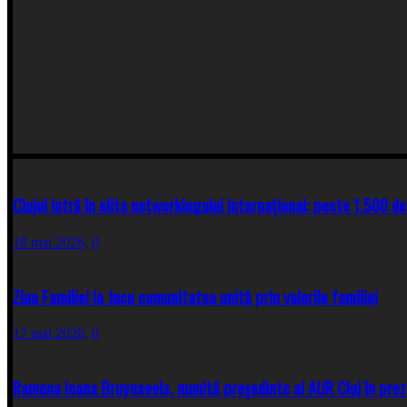
Clujul intră în elita networkingului internațional: peste 1.500 de
18 mai 2026,
0
Ziua Familiei la Jucu comunitatea unită prin valorile familiei
17 mai 2026,
0
Ramona Ioana Bruynseels, numită președinte al AUR Cluj în prez