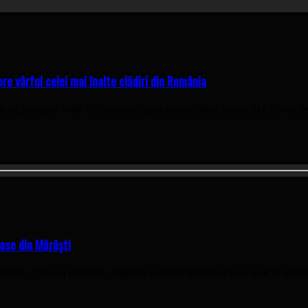
e vârful celei mai înalte clădiri din România
de pompare Wilo SE, care a echipat printre altele turnul SkyTower de 
ase din Mărăști
ffice. Cel mai probabil, angajații au întrerupt lucrul și au ieșit în stradă