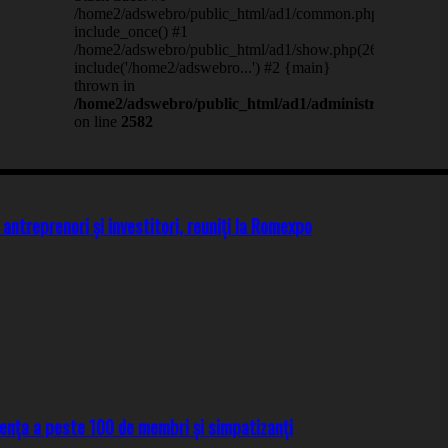
 antreprenori și investitori, reuniți la Romexpo
ența a peste 100 de membri și simpatizanți