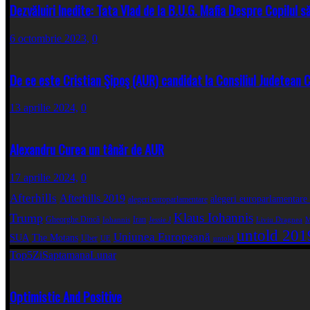
Dezvăluiri Inedite: Tata Vlad de la B.U.G. Mafia Despre Copilul 
6 octombrie 2023,
0
De ce este Cristian Şipoş (AUR) candidat la Consiliul Judetean Cl
13 aprilie 2024,
0
Alexandru Curea un tânăr de AUR
17 aprilie 2024,
0
Afterhills
Afterhills 2019
alegeri europarlamentare
alegeri europarlamentare
Klaus Iohannis
Trump
Gheorghe Dincă
Iran
Iohannis
Jessie J
Liviu Dragnea
M
untold 201
Uniunea Europeană
SUA
The Motans
Uber
UE
untold
Top5
Zi
Saptamana
Lunar
Optimistic And Positive