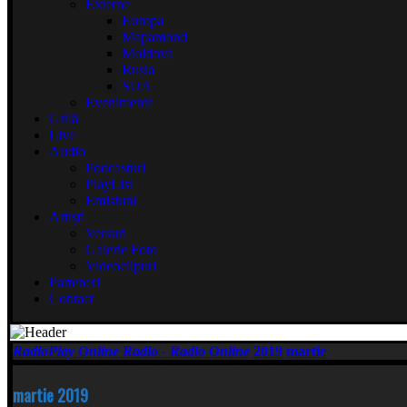
Externe
Europa
Mapamond
Moldova
Rusia
SUA
Evenimente
Grilă
Live
Audio
Podcasturi
PlayList
Emisiuni
Artiști
Versuri
Galerie Foto
Videoclipuri
Parteneri
Contact
RadioPlay Online Radio - Radio Online
2019
martie
martie 2019