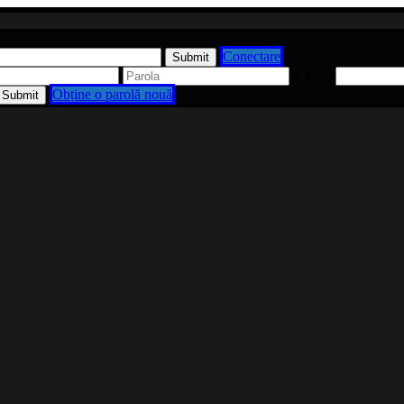
Conectare
9 x 2 ?
Obține o parolă nouă