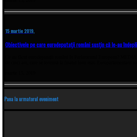
martie 15, 2019
15 martie 2019,
Obiectivele pe care eurodeputaţii români susţin că le-au îndepli
Ce au făcut eurodeputaţii români în Parlamentul European? MEDIAFAX 
de cinci ani, care se termină la finalul lunii mai. Europarlamentarii r
martie 15, 2019
Pana la urmatorul eveniment