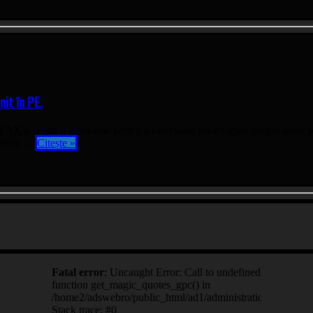
nit în PE.
a lansat o campanie pentru a oferi toate informaţiile despre acest scr
omâni ...
Citește »