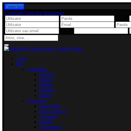
Conectare
Conectare
Cont nou
Recuperare
5 x 5 ?
9 x 2 ?
Acasă
Știri
Actualitate
Educaţie
Justiţie
Politică
Sănătate
Social
Economie
Agricultură
Bani și Afaceri
Companii
Energie
Transporturi