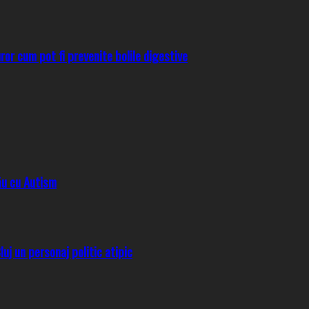
uror cum pot fi prevenite bolile digestive
său cu Autism
uj un personaj politic atipic