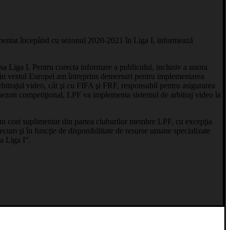
plementat începând cu sezonul 2020-2021 în Liga I, informează
a Liga I. Pentru corecta informare a publicului, inclusiv a unora
e in vestul Europei am întreprins demersuri pentru implementarea
 arbitrajul video, cât şi cu FIFA şi FRF, responsabil pentru asigurarea
ul sezon competiţional, LPF va implementa sistemul de arbitraj video la
un cost suplimentar din partea cluburilor membre LPF, cu excepţia
recum şi în funcţie de disponibilitate de resurse umane specializate
a Liga I”.