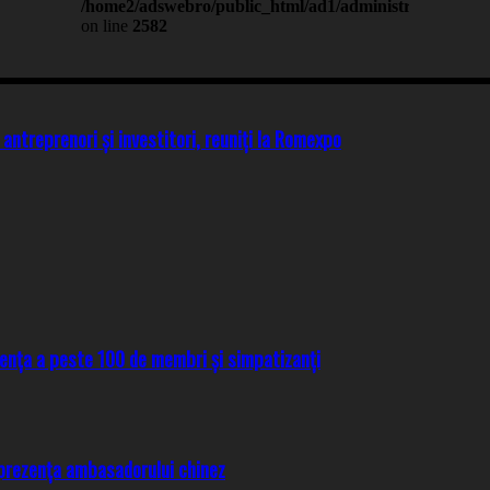
 antreprenori și investitori, reuniți la Romexpo
ența a peste 100 de membri și simpatizanți
prezența ambasadorului chinez