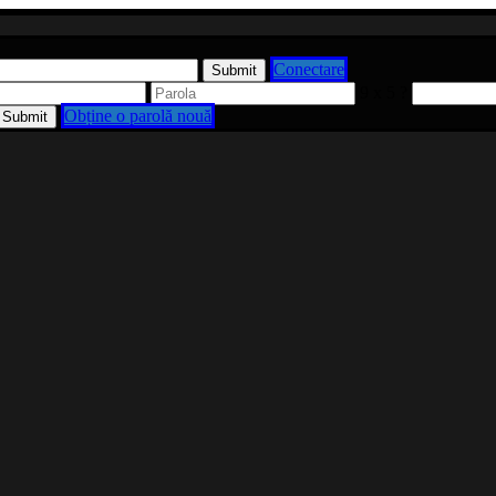
Conectare
9 x 5 ?
Obține o parolă nouă