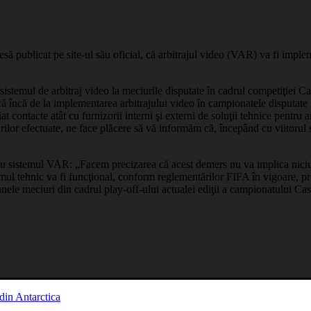
resă publicat pe site-ul său oficial, că arbitrajul video (VAR) va fi im
emul de arbitraj video la meciurile disputate în cadrul competiţiei Cas
că încă de la implementarea arbitrajului video în campionatele disputat
at contacte atât cu furnizorii interni şi externi de soluţii tehnice pentru
rsurilor efectuate, ne face plăcere să vă informăm că, începând cu viitor
.
ru sistemul VAR: „Facem precizarea că acest demers nu va implica nici
temul tehnic va fi funcţional, conform reglementărilor FIFA în vigoare, p
unele meciuri din cadrul play-off-ului actualei ediţii a campionatului Cas
din Antarctica