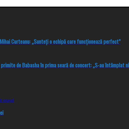
. Mihai Curteanu: „Sunteți o echipă care funcționează perfect”
le primite de Babasha în prima seară de concert: „S-au întâmplat ni
ei