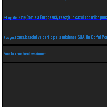
Comisia Europeană, reacţie în cazul codurilor penal
24 aprilie 2019,
Israelul va participa la misiunea SUA din Golful Per
7 august 2019,
Pana la urmatorul eveniment