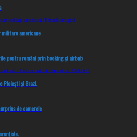
ă
r militare americane
ările pentru români prin booking și airbnb
e Ploiești și Brazi.
 surprins de camerele
renţiale.