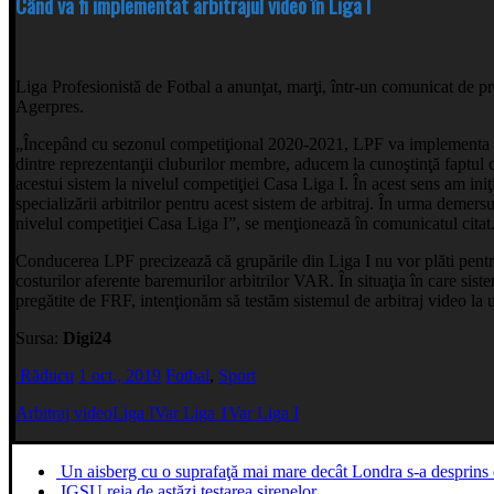
Când va fi implementat arbitrajul video în Liga I
Liga Profesionistă de Fotbal a anunţat, marţi, într-un comunicat de p
Agerpres.
„Începând cu sezonul competiţional 2020-2021, LPF va implementa sist
dintre reprezentanţii cluburilor membre, aducem la cunoştinţă faptul 
acestui sistem la nivelul competiţiei Casa Liga I. În acest sens am iniţi
specializării arbitrilor pentru acest sistem de arbitraj. În urma deme
nivelul competiţiei Casa Liga I”, se menţionează în comunicatul citat
Conducerea LPF precizează că grupările din Liga I nu vor plăti pent
costurilor aferente baremurilor arbitrilor VAR. În situaţia în care sis
pregătite de FRF, intenţionăm să testăm sistemul de arbitraj video la 
Sursa:
Digi24
Răducu
1 oct., 2019
Fotbal
,
Sport
Arbitraj video
Liga I
Var Liga 1
Var Liga I
Un aisberg cu o suprafaţă mai mare decât Londra s-a desprins 
IGSU reia de astăzi testarea sirenelor