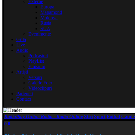
Externe
Europa
Mapamond
Moldova
Rusia
SUA
Evenimente
Grilă
Live
Audio
Podcasturi
PlayList
Emisiuni
Artiști
Versuri
Galerie Foto
Videoclipuri
Parteneri
Contact
RadioPlay Online Radio - Radio Online
Știri
Sport
Fotbal
Când v
0
0