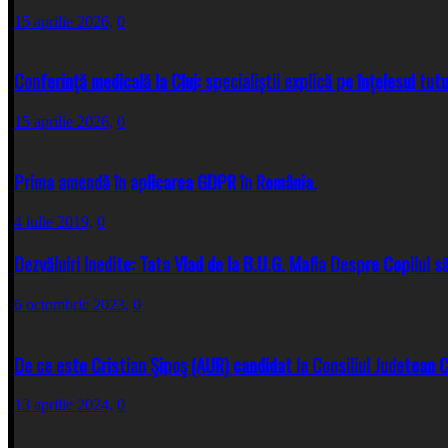
15 aprilie 2026,
0
Conferință medicală la Cluj: specialiștii explică pe înțelesul tut
15 aprilie 2026,
0
Prima amendă în aplicarea GDPR în România.
4 iulie 2019,
0
Dezvăluiri Inedite: Tata Vlad de la B.U.G. Mafia Despre Copilul 
6 octombrie 2023,
0
De ce este Cristian Şipoş (AUR) candidat la Consiliul Judetean Cl
13 aprilie 2024,
0