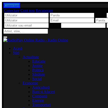
Conectare
Conectare
Cont nou
Recuperare
5 x 3 ?
1 x 2 ?
Acasă
Știri
Actualitate
Educaţie
Justiţie
Politică
Sănătate
Social
Economie
Agricultură
Bani și Afaceri
Companii
Energie
Transporturi