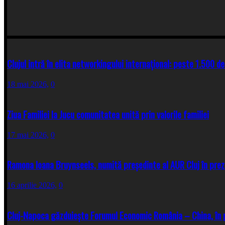
Clujul intră în elita networkingului internațional: peste 1.500 de
18 mai 2026,
0
Ziua Familiei la Jucu comunitatea unită prin valorile familiei
17 mai 2026,
0
Ramona Ioana Bruynseels, numită președinte al AUR Cluj în prez
16 aprilie 2026,
0
Cluj-Napoca găzduiește Forumul Economic România – China, în 