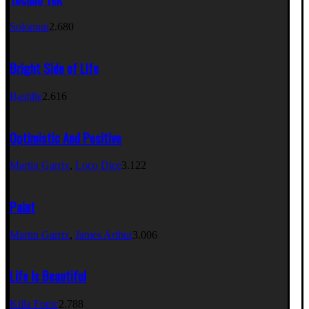
Solomun
2.680
Bright Side of Life
Bastille
2.616
Optimistic And Positive
Martin Garrix
,
Loco Dice
3.122
Paint
Martin Garrix
,
James Arthur
3.006
Life Is Beautiful
Killa Fonic
2.788