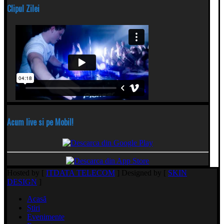
Clipul Zilei
Acum live si pe Mobil!
Hosted by [
ITDATA TELECOM
] Designed by [
SKIN
DESIGN
]
Acasă
Știri
Evenimente