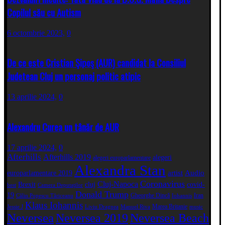
Copilul său cu Autism
6 octombrie 2023,
0
De ce este Cristian Şipoş (AUR) candidat la Consiliul
Judetean Cluj un personaj politic atipic
13 aprilie 2024,
0
Alexandru Curea un tânăr de AUR
17 aprilie 2024,
0
Afterhills
Afterhills 2019
alegeri
alegeri europarlamentare
Alexandra Stan
artist
Audio
europarlamentare 2019
Coronavirus
Cluj-Napoca
Brexit
cluj
covid-
best
Camera Deputaţilor
Donald Trump
19
Gheorghe Dincă
Iran
Călin Popescu Tăriceanu
Iohannis
Klaus Iohannis
Marea Britanie
Jessie J
Liviu Dragnea
Manuel Riva
music
Neversea
Neversea 2019
Neversea Beach