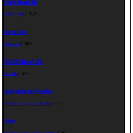
Life Is Beautiful
Killa Fonic
2.788
Techno Tek
Solomun
2.680
Bright Side of Life
Bastille
2.616
Optimistic And Positive
Martin Garrix
,
Loco Dice
3.122
Paint