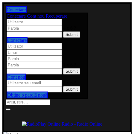
Conectare
Conectare
Cont nou
Recuperare
4 x 6 ?
Conectare
1 x 6 ?
Cont nou
7 x 6 ?
Obține o parolă nouă