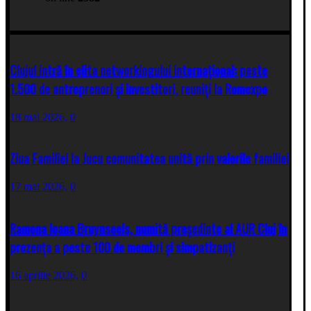
Clujul intră în elita networkingului internațional: peste
1.500 de antreprenori și investitori, reuniți la Romexpo
18 mai 2026,
0
Ziua Familiei la Jucu comunitatea unită prin valorile familiei
17 mai 2026,
0
Ramona Ioana Bruynseels, numită președinte al AUR Cluj în
prezența a peste 100 de membri și simpatizanți
16 aprilie 2026,
0