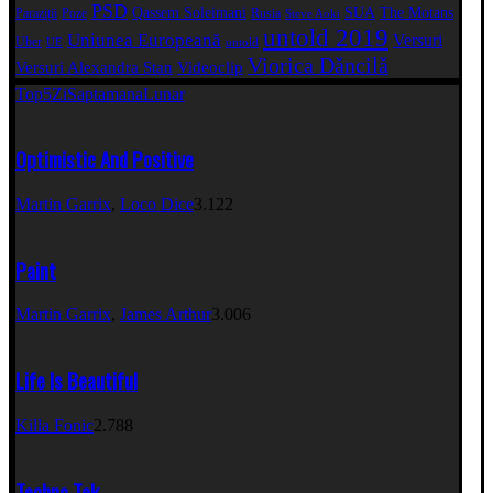
PSD
Qassem Soleimani
SUA
The Motans
Paraziții
Poze
Rusia
Steve Aoki
untold 2019
Uniunea Europeană
Versuri
Uber
UE
untold
Viorica Dăncilă
Versuri Alexandra Stan
Videoclip
Top5
Zi
Saptamana
Lunar
Optimistic And Positive
Martin Garrix
,
Loco Dice
3.122
Paint
Martin Garrix
,
James Arthur
3.006
Life Is Beautiful
Killa Fonic
2.788
Techno Tek