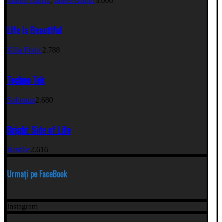
Martin Garrix
,
James Arthur
3.006
Life Is Beautiful
Killa Fonic
2.788
Techno Tek
Solomun
2.680
Bright Side of Life
Bastille
2.616
Urmați pe FaceBook
Instagram