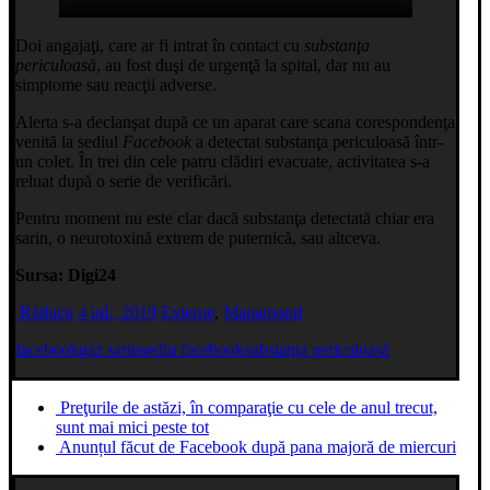
Doi angajaţi, care ar fi intrat în contact cu
substanţa
periculoasă
, au fost duşi de urgenţă la spital, dar nu au
simptome sau reacţii adverse.
Alerta s-a declanşat după ce un aparat care scana corespondenţa
venită la sediul
Facebook
a detectat substanţa periculoasă într-
un colet. În trei din cele patru clădiri evacuate, activitatea s-a
reluat după o serie de verificări.
Pentru moment nu este clar dacă substanţa detectată chiar era
sarin, o neurotoxină extrem de puternică, sau altceva.
Sursa: Digi24
Răducu
4 iul., 2019
Externe
,
Mapamond
facebook
gaz sarin
sediu facebook
substanţa periculoasă
Preţurile de astăzi, în comparaţie cu cele de anul trecut,
sunt mai mici peste tot
Anunțul făcut de Facebook după pana majoră de miercuri