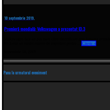
10 septembrie 2019,
Premieră mondială: Volkswagen a prezentat ID.3
Volkswagen face un pas mare către electrificare prin lansarea primulu
ID.3 este un model extrem de important pentru ...
Citește »
septembrie 10, 2019
Pana la urmatorul eveniment