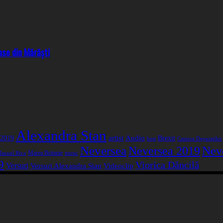
ase din Mărăști
Alexandra Stan
artist
Audio
 2019
Brexit
best
Camera Deputaţilor
Neversea
Neversea 2019
Nev
Marea Britanie
anuel Riva
music
9
Viorica Dăncilă
Versuri
Versuri Alexandra Stan
Videoclip