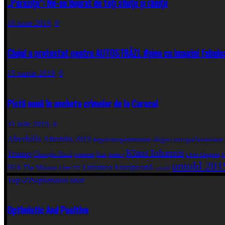
„Paraziţii”: Ne-au înjurat de toţi sfinţii şi răniţii
18 iunie 2019,
0
Clujul a protestat pentru AUTOSTRĂZI. #șieu cu imagini fabulo
15 martie 2019,
0
Pistă nouă în ancheta crimelor de la Caracal
31 iulie 2019,
0
Afterhills
Afterhills 2019
alegeri europarlamentare
alegeri europarlamentare
Klaus Iohannis
Trump
Gheorghe Dincă
Iran
Iohannis
Jessie J
Liviu Dragnea
M
untold 201
Uniunea Europeană
SUA
The Motans
Uber
UE
untold
Top5
Zi
Saptamana
Lunar
Optimistic And Positive