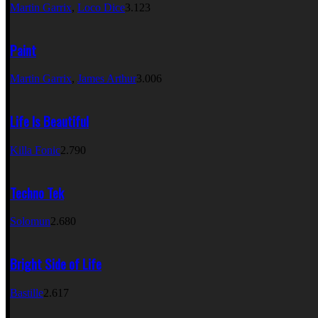
Martin Garrix
,
Loco Dice
3.123
Paint
Martin Garrix
,
James Arthur
3.006
Life Is Beautiful
Killa Fonic
2.790
Techno Tek
Solomun
2.680
Bright Side of Life
Bastille
2.617