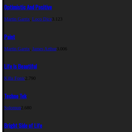
Optimistic And Positive
Martin Garrix
,
Loco Dice
3.123
Paint
Martin Garrix
,
James Arthur
3.006
Life Is Beautiful
Killa Fonic
2.790
Techno Tek
Solomun
2.680
Bright Side of Life