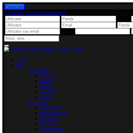
Conectare
Conectare
Cont nou
Recuperare
1 x 7 ?
9 x 3 ?
Acasă
Știri
Actualitate
Educaţie
Justiţie
Politică
Sănătate
Social
Economie
Agricultură
Bani și Afaceri
Companii
Energie
Transporturi