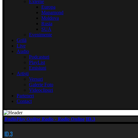
Externe
Europa
Mapamond
Moldova
Rusia
SUA
Evenimente
Grilă
Live
Audio
Podcasturi
PlayList
Emisiuni
Artiști
Versuri
Galerie Foto
Videoclipuri
Parteneri
Contact
RadioPlay Online Radio - Radio Online
ID.3
ID.3