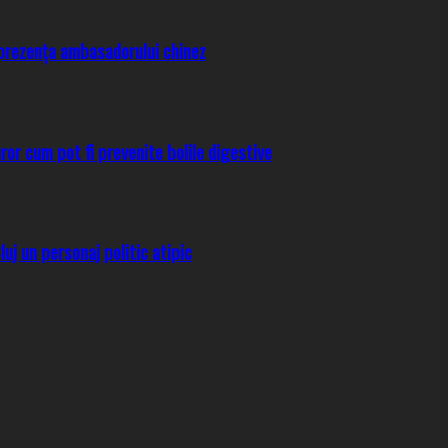
prezența ambasadorului chinez
uror cum pot fi prevenite bolile digestive
uj un personaj politic atipic