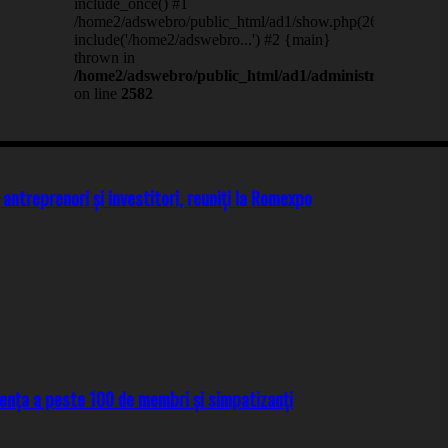
 antreprenori și investitori, reuniți la Romexpo
ența a peste 100 de membri și simpatizanți