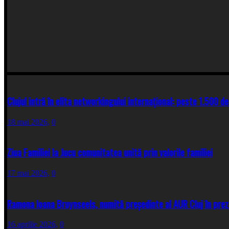
Clujul intră în elita networkingului internațional: peste 1.500 de
18 mai 2026,
0
Ziua Familiei la Jucu comunitatea unită prin valorile familiei
17 mai 2026,
0
Ramona Ioana Bruynseels, numită președinte al AUR Cluj în prez
16 aprilie 2026,
0