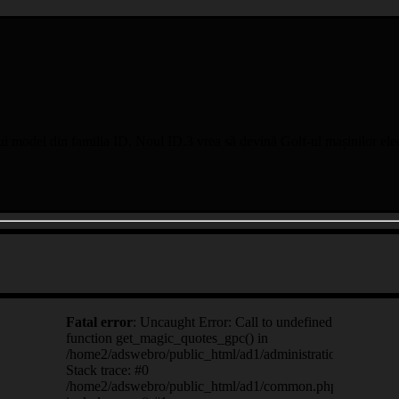
i model din familia ID. Noul ID.3 vrea să devină Golf-ul mașinilor elect