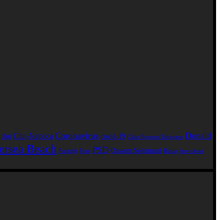
Coronavirus
Donald
Cluj-Napoca
cluj
covid-19
Călin Popescu Tăriceanu
ersea Beach
PSD
Qassem Soleimani
Paraziții
Poze
Rusia
Steve Aoki