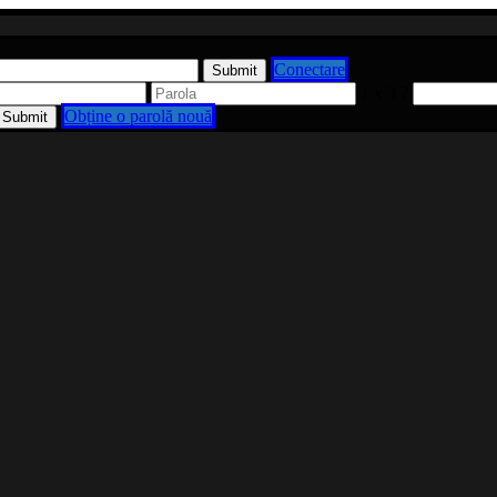
Conectare
1 x 3 ?
Obține o parolă nouă