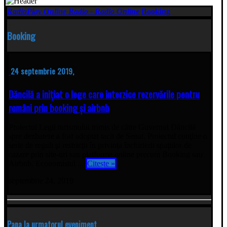
RadioPlay Online Radio - Radio Online
Booking
Booking
24 septembrie 2019,
Dăncilă a inițiat o lege care interzice rezervările pentru
români prin booking și airbnb
Proiectul Legii turismului trimis de către Guvernul Dăncilă
spre dezbatere a fost adoptat tacit de Senat. Proiectul conţine o
serie de reguli şi restricţii în privinţa închirierii spaţiilor de
cazare prin site-uri sau platforme online precum Booking sau
Airbnb. Economistul ...
Citește »
septembrie 24, 2019
Pana la urmatorul eveniment