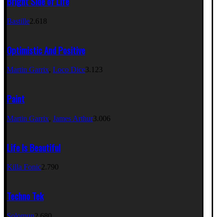
Bright Side of Life
Bastille
2.618
Optimistic And Positive
Martin Garrix
,
Loco Dice
3.123
Paint
Martin Garrix
,
James Arthur
3.006
Life Is Beautiful
Killa Fonic
2.790
Techno Tek
Solomun
2.680