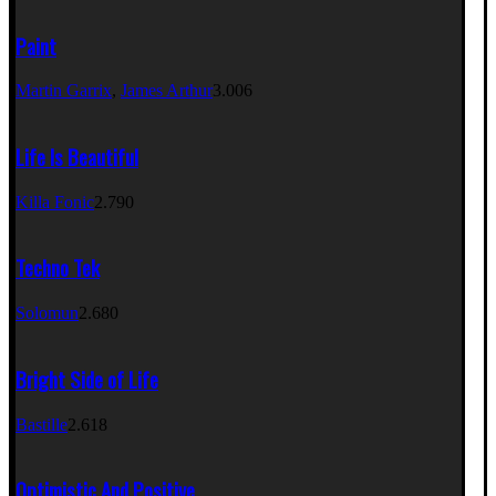
Paint
Martin Garrix
,
James Arthur
3.006
Life Is Beautiful
Killa Fonic
2.790
Techno Tek
Solomun
2.680
Bright Side of Life
Bastille
2.618
Optimistic And Positive