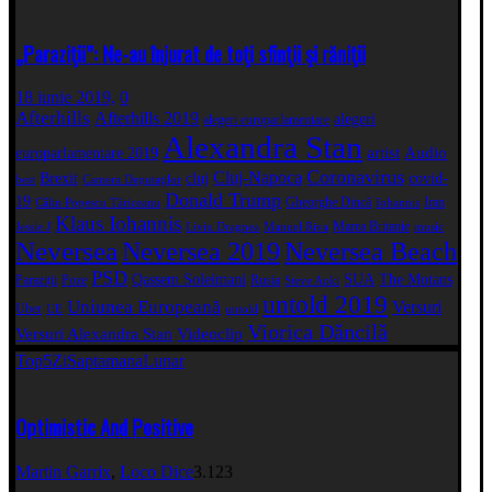
„Paraziţii”: Ne-au înjurat de toţi sfinţii şi răniţii
18 iunie 2019,
0
Afterhills
Afterhills 2019
alegeri
alegeri europarlamentare
Alexandra Stan
artist
Audio
europarlamentare 2019
Coronavirus
Cluj-Napoca
Brexit
cluj
covid-
best
Camera Deputaţilor
Donald Trump
19
Gheorghe Dincă
Iran
Călin Popescu Tăriceanu
Iohannis
Klaus Iohannis
Marea Britanie
Jessie J
Liviu Dragnea
Manuel Riva
music
Neversea
Neversea 2019
Neversea Beach
PSD
Qassem Soleimani
SUA
The Motans
Paraziții
Poze
Rusia
Steve Aoki
untold 2019
Uniunea Europeană
Versuri
Uber
UE
untold
Viorica Dăncilă
Versuri Alexandra Stan
Videoclip
Top5
Zi
Saptamana
Lunar
Optimistic And Positive
Martin Garrix
,
Loco Dice
3.123