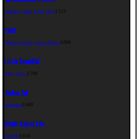
Martin Garrix
,
Loco Dice
3.123
Paint
Martin Garrix
,
James Arthur
3.006
Life Is Beautiful
Killa Fonic
2.790
Techno Tek
Solomun
2.680
Bright Side of Life
Bastille
2.618