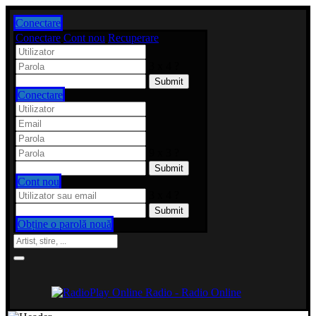
Conectare
Conectare
Cont nou
Recuperare
3 x 4 ?
Conectare
9 x 3 ?
Cont nou
3 x 4 ?
Obține o parolă nouă