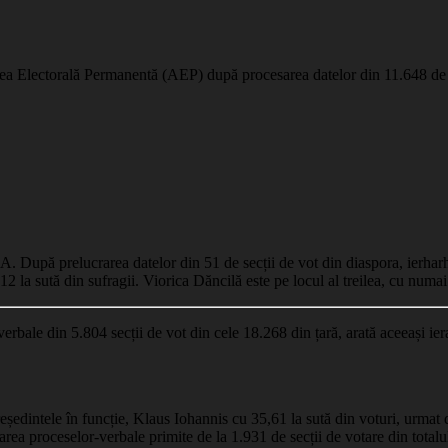
tatea Electorală Permanentă (AEP) după procesarea datelor din 11.648 de s
. După prelucrarea datelor din 51 de secții de vot din diaspora, ierharhi
12 la sută din sufragii. Viorica Dăncilă este pe locul al treilea, cu numa
verbale din 5.804 secții de vot din cele 18.268 din țară, arată aceeași ier
președintele în funcție, Klaus Iohannis cu 35,61 la sută din voturi, urmat
rea proceselor-verbale primite de la 1.931 de secții de votare din totalu