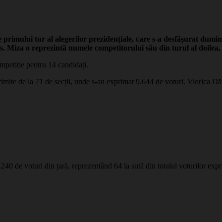
le primului tur al alegerilor prezidențiale, care s-a desfășurat dumi
nis. Miza o reprezintă numele competitorului său din turul al doilea
ompetiție pentru 14 candidați.
primite de la 71 de secții, unde s-au exprimat 9.644 de voturi. Viorica Dăn
240 de voturi din țară, reprezentând 64 la sută din totalul voturilor expri