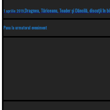
Dragnea, Tăriceanu, Toader şi Dăncilă, discuţii în 
1 aprilie 2019,
Pana la urmatorul eveniment