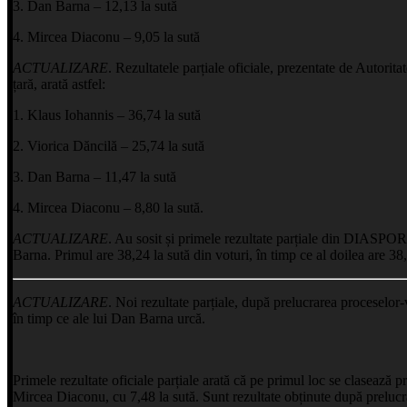
3. Dan Barna – 12,13 la sută
4. Mircea Diaconu – 9,05 la sută
ACTUALIZARE
. Rezultatele parțiale oficiale, prezentate de Autori
țară, arată astfel:
1. Klaus Iohannis – 36,74 la sută
2. Viorica Dăncilă – 25,74 la sută
3. Dan Barna – 11,47 la sută
4. Mircea Diaconu – 8,80 la sută.
ACTUALIZARE
. Au sosit și primele rezultate parțiale din DIASPORA
Barna. Primul are 38,24 la sută din voturi, în timp ce al doilea are 38,
ACTUALIZARE
. Noi rezultate parțiale, după prelucrarea proceselor-
în timp ce ale lui Dan Barna urcă.
Primele rezultate oficiale parțiale arată că pe primul loc se clasează 
Mircea Diaconu, cu 7,48 la sută. Sunt rezultate obținute după prelucra