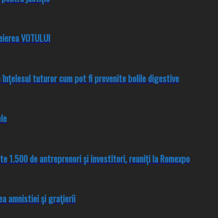
heierea VOTULUI
e înțelesul tuturor cum pot fi prevenite bolile digestive
le
ste 1.500 de antreprenori și investitori, reuniți la Romexpo
a amnistiei şi graţierii