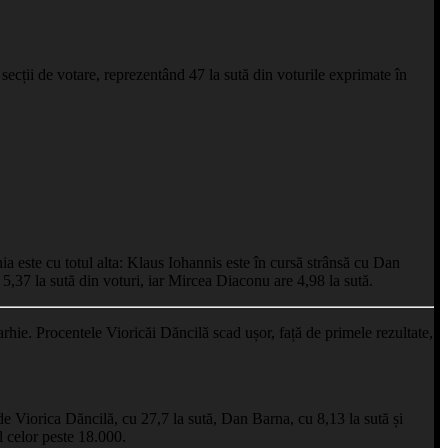
ecții de votare, reprezentând 47 la sută din voturile exprimate în
a este cu totul alta: Klaus Iohannis este în cursă strânsă cu Dan
i 5,37 la sută din voturi, iar Mircea Diaconu are 4,98 la sută.
arhie. Procentele Vioricăi Dăncilă scad ușor, față de primele rezultate,
 de Viorica Dăncilă, cu 27,7 la sută, Dan Barna, cu 8,13 la sută și
l celor peste 18.000.