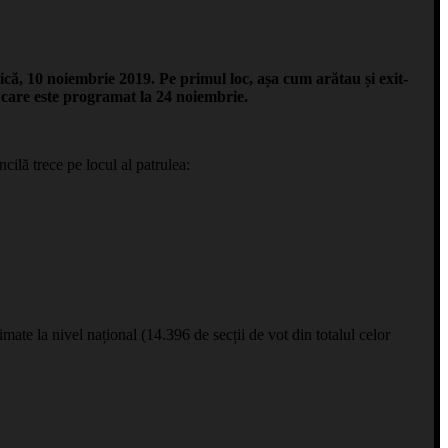
nică, 10 noiembrie 2019. Pe primul loc, așa cum arătau și exit-
, care este programat la 24 noiembrie.
cilă trece pe locul al patrulea:
mate la nivel național (14.396 de secții de vot din totalul celor