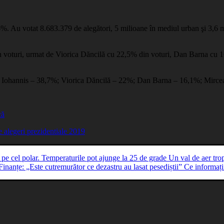
,66%. Au votat 8.683.379 de alegători, 5 milioane în mediul urban şi 3,6
 voturi, urmat de Viorica Dăncilă cu 22,5% din voturi, Dan Barna cu 1
laus Iohannis – 38,7%; Viorica Dăncilă – 22%; Dan Barna – 16,1%; Mir
că
e alegeri prezidentiale 2019
Un val de aer tro
Ce informați