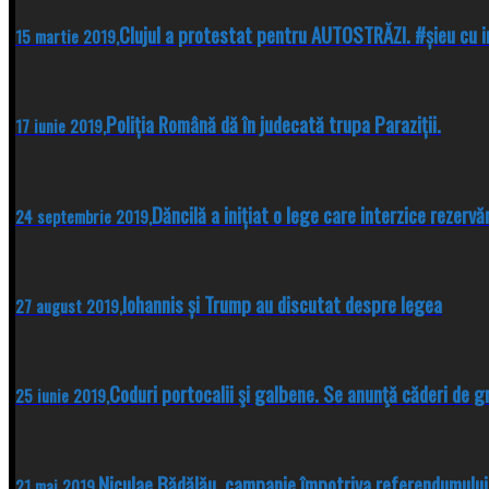
Clujul a protestat pentru AUTOSTRĂZI. #șieu cu i
15 martie 2019,
Poliția Română dă în judecată trupa Paraziții.
17 iunie 2019,
Dăncilă a inițiat o lege care interzice rezerv
24 septembrie 2019,
Iohannis și Trump au discutat despre legea
27 august 2019,
Coduri portocalii şi galbene. Se anunţă căderi de g
25 iunie 2019,
Niculae Bădălău, campanie împotriva referendumului 
21 mai 2019,