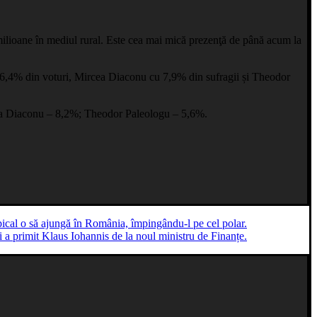
 milioane în mediul rural. Este cea mai mică prezenţă de până acum la
6,4% din voturi, Mircea Diaconu cu 7,9% din sufragii și Theodor
cea Diaconu – 8,2%; Theodor Paleologu – 5,6%.
pical o să ajungă în România, împingându-l pe cel polar.
i a primit Klaus Iohannis de la noul ministru de Finanțe.