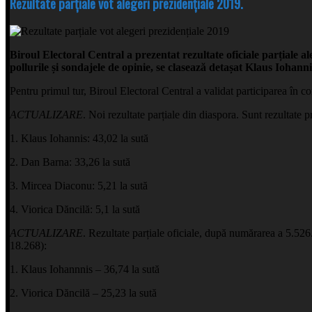
Rezultate parțiale vot alegeri prezidențiale 2019.
Biroul Electoral Central a prezentat rezultate oficiale parțiale a
pollurile și sondajele de opinie, se clasează detașat Klaus Iohan
Pentru primul tur, Biroul Electoral Central a validat participarea în c
ACTUALIZARE
. Noi rezultate parțiale din diaspora. Sunt rezultate 
1. Klaus Iohannis: 43,02 la sută
2. Dan Barna: 33,26 la sută
3. Mircea Diaconu: 5,21 la sută
4. Viorica Dăncilă: 5,1 la sută
ACTUALIZARE
. Rezultate parțiale oficiale, după numărarea a 5.526.
18.268):
1. Klaus Iohannnis – 36,74 la sută
2. Viorica Dăncilă – 25,23 la sută