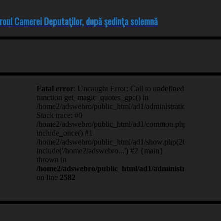
biroul Camerei Deputaţilor, după şedinţa solemnă