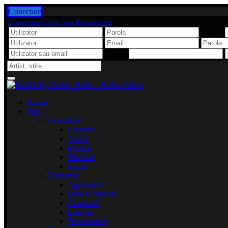
Conectare
Conectare
Cont nou
Recuperare
8 x 1 ?
5 x 9 ?
Acasă
Știri
Actualitate
Educaţie
Justiţie
Politică
Sănătate
Social
Economie
Agricultură
Bani și Afaceri
Companii
Energie
Transporturi