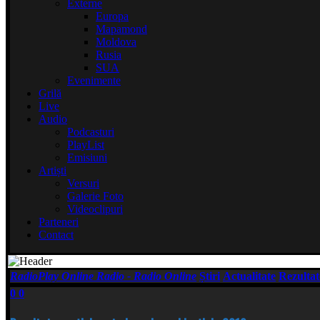
Externe
Europa
Mapamond
Moldova
Rusia
SUA
Evenimente
Grilă
Live
Audio
Podcasturi
PlayList
Emisiuni
Artiști
Versuri
Galerie Foto
Videoclipuri
Parteneri
Contact
RadioPlay Online Radio - Radio Online
Știri
Actualitate
Rezultat
0
0