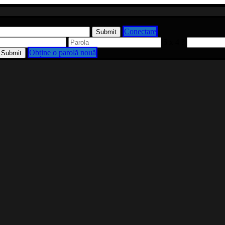
Conectare
5 x 4 ?
Obține o parolă nouă