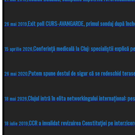
Exit poll CURS-AVANGARDE, primul sondaj după înc
26 mai 2019,
Conferință medicală la Cluj: specialiștii explică p
15 aprilie 2026,
Putem spune destul de sigur că se redeschid terase
26 mai 2020,
Clujul intră în elita networkingului internațional: pe
18 mai 2026,
CCR a invalidat revizuirea Constituţiei pe interzicere
18 iulie 2019,