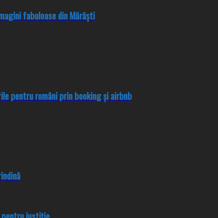
magini fabuloase din Mărăști
ările pentru români prin booking și airbnb
rindină
pentru justiție