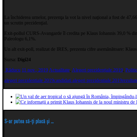
La închiderea urnelor, prezenţa la vot la nivel naţional a fost de 47
un scrutin prezidenţial.
Exit-pollul CURS-Avangarde îl credita pe Klaus Iohannis 39,0 % din
Paleologu 6,1%.
Un alt exit-poll, realizat de IRES, prezenta cifre asemănătoare: K
Sursa:
Digi24
Răducu
11 nov., 2019
Actualitate
,
Alegeri prezidențiale 2019
,
Politi
alegeri prezidentiale 2019
candidati alegeri prezidentiale 2019
rezultat
S-ar putea să-ți placă și ...