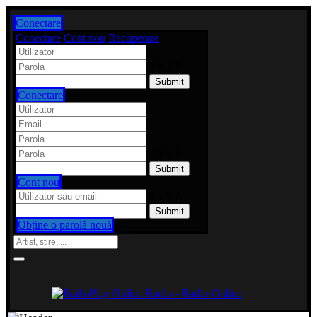
Conectare
Conectare
Cont nou
Recuperare
3 x 7 ?
Conectare
7 x 3 ?
Cont nou
4 x 9 ?
Obține o parolă nouă