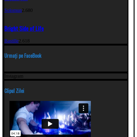
Solomun
2.680
Bright Side of Life
Bastille
2.618
Urmați pe FaceBook
Instagram
Clipul Zilei