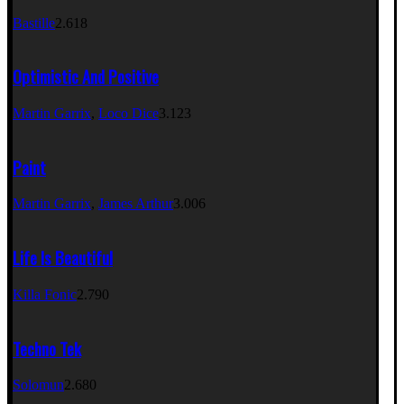
Bastille
2.618
Optimistic And Positive
Martin Garrix
,
Loco Dice
3.123
Paint
Martin Garrix
,
James Arthur
3.006
Life Is Beautiful
Killa Fonic
2.790
Techno Tek
Solomun
2.680