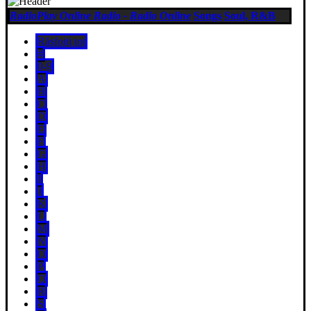
RadioPlay Online Radio - Radio Online
Songs
Soul, R&B
Răsfoiți tot
#
0-9
A
B
C
D
E
F
G
H
I
J
K
L
M
N
O
P
Q
R
S