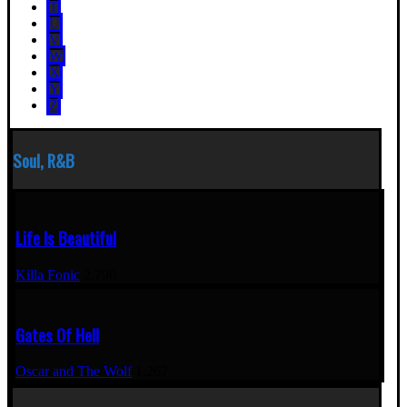
T
U
V
W
X
Y
Z
Soul, R&B
Life Is Beautiful
Killa Fonic
2.790
Gates Of Hell
Oscar and The Wolf
1.267