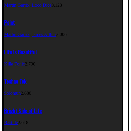
Martin Garrix
,
Loco Dice
3.123
Paint
Martin Garrix
,
James Arthur
3.006
Life Is Beautiful
Killa Fonic
2.790
Techno Tek
Solomun
2.680
Bright Side of Life
Bastille
2.618