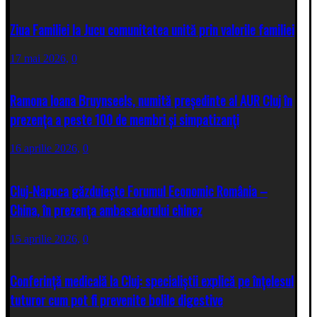
Ziua Familiei la Jucu comunitatea unită prin valorile familiei
17 mai 2026,
0
Ramona Ioana Bruynseels, numită președinte al AUR Cluj în
prezența a peste 100 de membri și simpatizanți
16 aprilie 2026,
0
Cluj-Napoca găzduiește Forumul Economic România –
China, în prezența ambasadorului chinez
15 aprilie 2026,
0
Conferință medicală la Cluj: specialiștii explică pe înțelesul
tuturor cum pot fi prevenite bolile digestive