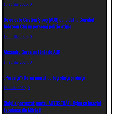
15 aprilie 2026,
0
De ce este Cristian Şipoş (AUR) candidat la Consiliul
Judetean Cluj un personaj politic atipic
13 aprilie 2024,
0
Alexandru Curea un tânăr de AUR
17 aprilie 2024,
0
„Paraziţii”: Ne-au înjurat de toţi sfinţii şi răniţii
18 iunie 2019,
0
Clujul a protestat pentru AUTOSTRĂZI. #șieu cu imagini
fabuloase din Mărăști