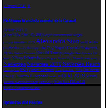
15 martie 2019,
0
Pistă nouă în ancheta crimelor de la Caracal
31 iulie 2019,
0
Afterhills
Afterhills 2019
alegeri
alegeri europarlamentare
Alexandra Stan
artist
Audio
europarlamentare 2019
Coronavirus
Cluj-Napoca
Brexit
cluj
covid-
best
Camera Deputaţilor
Donald Trump
19
Gheorghe Dincă
Iran
Călin Popescu Tăriceanu
Iohannis
Klaus Iohannis
Marea Britanie
Jessie J
Liviu Dragnea
Manuel Riva
music
Neversea
Neversea 2019
Neversea Beach
PSD
Qassem Soleimani
SUA
The Motans
Paraziții
Poze
Rusia
Steve Aoki
untold 2019
Uniunea Europeană
Versuri
Uber
UE
untold
Viorica Dăncilă
Versuri Alexandra Stan
Videoclip
Top5
Zi
Saptamana
Lunar
Optimistic And Positive