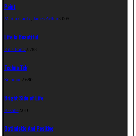
Paint
Martin Garrix
,
James Arthur
3.005
Life Is Beautiful
Killa Fonic
2.788
Techno Tek
Solomun
2.680
Bright Side of Life
Bastille
2.616
Optimistic And Positive