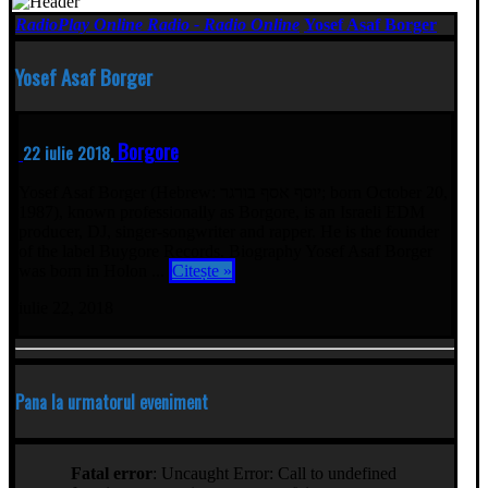
RadioPlay Online Radio - Radio Online
Yosef Asaf Borger
Yosef Asaf Borger
Borgore
22 iulie 2018,
Yosef Asaf Borger (Hebrew: יוסף אסף בורגר‎; born October 20,
1987), known professionally as Borgore, is an Israeli EDM
producer, DJ, singer-songwriter and rapper. He is the founder
of the label Buygore Records. Biography Yosef Asaf Borger
was born in Holon ...
Citește »
iulie 22, 2018
Pana la urmatorul eveniment