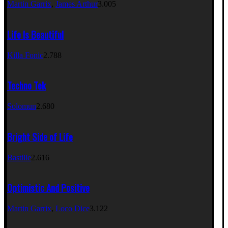
Martin Garrix
,
James Arthur
3.005
Life Is Beautiful
Killa Fonic
2.788
Techno Tek
Solomun
2.680
Bright Side of Life
Bastille
2.616
Optimistic And Positive
Martin Garrix
,
Loco Dice
3.122