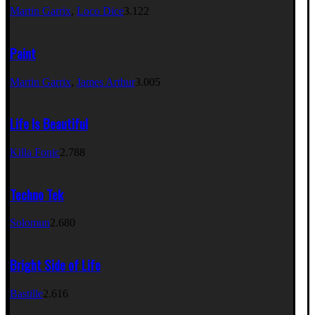
Martin Garrix
,
Loco Dice
3.122
Paint
Martin Garrix
,
James Arthur
3.005
Life Is Beautiful
Killa Fonic
2.788
Techno Tek
Solomun
2.680
Bright Side of Life
Bastille
2.616