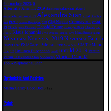
6 octombrie 2023,
0
Afterhills
Afterhills 2019
alegeri
alegeri europarlamentare
Alexandra Stan
artist
Audio
europarlamentare 2019
Coronavirus
Cluj-Napoca
Brexit
cluj
covid-
best
Camera Deputaţilor
Donald Trump
19
Gheorghe Dincă
Iran
Călin Popescu Tăriceanu
Iohannis
Klaus Iohannis
Marea Britanie
Jessie J
Liviu Dragnea
Manuel Riva
music
Neversea
Neversea 2019
Neversea Beach
PSD
Qassem Soleimani
SUA
The Motans
Paraziții
Poze
Rusia
Steve Aoki
untold 2019
Uniunea Europeană
Versuri
Uber
UE
untold
Viorica Dăncilă
Versuri Alexandra Stan
Videoclip
Top5
Zi
Saptamana
Lunar
Optimistic And Positive
Martin Garrix
,
Loco Dice
3.122
Paint