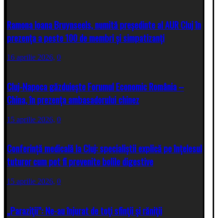
Ramona Ioana Bruynseels, numită președinte al AUR Cluj în
prezența a peste 100 de membri și simpatizanți
16 aprilie 2026,
0
Cluj-Napoca găzduiește Forumul Economic România –
China, în prezența ambasadorului chinez
15 aprilie 2026,
0
Conferință medicală la Cluj: specialiștii explică pe înțelesul
tuturor cum pot fi prevenite bolile digestive
15 aprilie 2026,
0
„Paraziţii”: Ne-au înjurat de toţi sfinţii şi răniţii