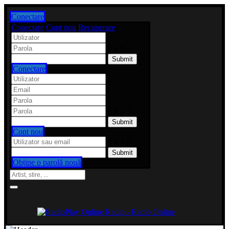
Conectare
Conectare
Cont nou
Recuperare
5 x 9 ?
Conectare
6 x 7 ?
Cont nou
7 x 1 ?
Obține o parolă nouă