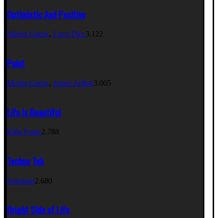
Optimistic And Positive
Martin Garrix
,
Loco Dice
3.122
Paint
Martin Garrix
,
James Arthur
3.005
Life Is Beautiful
Killa Fonic
2.788
Techno Tek
Solomun
2.680
Bright Side of Life