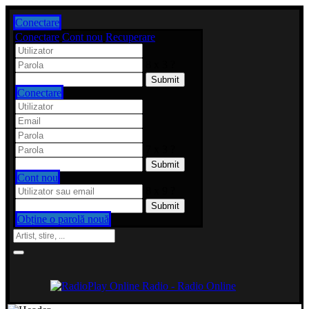
Conectare
Conectare
Cont nou
Recuperare
8 x 3 ?
Conectare
7 x 3 ?
Cont nou
8 x 9 ?
Obține o parolă nouă