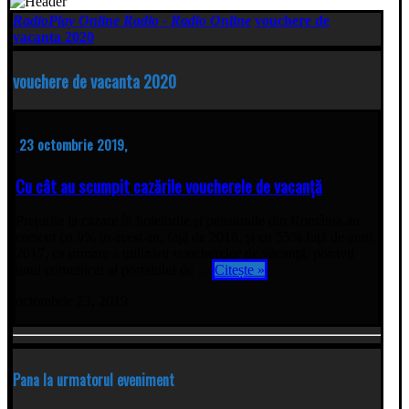
RadioPlay Online Radio - Radio Online
vouchere de
vacanta 2020
vouchere de vacanta 2020
23 octombrie 2019,
Cu cât au scumpit cazările voucherele de vacanță
Preţurile la cazare în hotelurile şi pensiunile din România au
crescut cu 9% în acest an, faţă de 2018, şi cu 55% faţă de anul
2017, ca urmare a utilizării voucherelor de vacanţă, potrivit
unui comunicat al portalului de ...
Citește »
octombrie 23, 2019
Pana la urmatorul eveniment