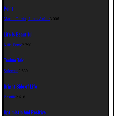
Paint
Martin Garrix
,
James Arthur
3.006
Life Is Beautiful
Killa Fonic
2.790
Techno Tek
Solomun
2.680
Bright Side of Life
Bastille
2.618
Optimistic And Positive