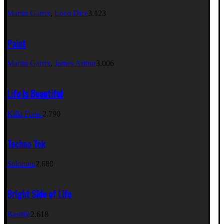
Martin Garrix
,
Loco Dice
3.123
Paint
Martin Garrix
,
James Arthur
3.006
Life Is Beautiful
Killa Fonic
2.790
Techno Tek
Solomun
2.680
Bright Side of Life
Bastille
2.618