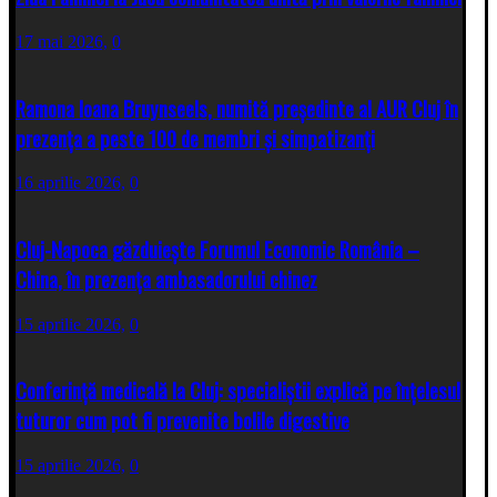
17 mai 2026,
0
Ramona Ioana Bruynseels, numită președinte al AUR Cluj în
prezența a peste 100 de membri și simpatizanți
16 aprilie 2026,
0
Cluj-Napoca găzduiește Forumul Economic România –
China, în prezența ambasadorului chinez
15 aprilie 2026,
0
Conferință medicală la Cluj: specialiștii explică pe înțelesul
tuturor cum pot fi prevenite bolile digestive
15 aprilie 2026,
0