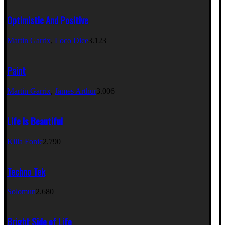
Optimistic And Positive
Martin Garrix
,
Loco Dice
3.123
Paint
Martin Garrix
,
James Arthur
3.006
Life Is Beautiful
Killa Fonic
2.790
Techno Tek
Solomun
2.680
Bright Side of Life