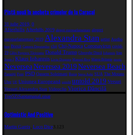
Pistă nouă în ancheta crimelor de la Caracal
31 iulie 2019,
0
Afterhills
Afterhills 2019
alegeri
alegeri europarlamentare
Alexandra Stan
artist
Audio
europarlamentare 2019
Coronavirus
Cluj-Napoca
Brexit
cluj
covid-
best
Camera Deputaţilor
Donald Trump
19
Gheorghe Dincă
Iran
Călin Popescu Tăriceanu
Iohannis
Klaus Iohannis
Marea Britanie
Jessie J
Liviu Dragnea
Manuel Riva
music
Neversea
Neversea 2019
Neversea Beach
PSD
Qassem Soleimani
SUA
The Motans
Paraziții
Poze
Rusia
Steve Aoki
untold 2019
Uniunea Europeană
Versuri
Uber
UE
untold
Viorica Dăncilă
Versuri Alexandra Stan
Videoclip
Top5
Zi
Saptamana
Lunar
Optimistic And Positive
Martin Garrix
,
Loco Dice
3.123