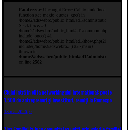
Clujul intră în elita networkingului internațional: peste
1.500 de antreprenori și investitori, reuniți la Romexpo
18 mai 2026,
0
Ziua Familiei la Jucu comunitatea unită prin valorile familiei