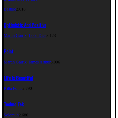
Bastille
2.618
Optimistic And Positive
Martin Garrix
,
Loco Dice
3.123
Paint
Martin Garrix
,
James Arthur
3.006
Life Is Beautiful
Killa Fonic
2.790
Techno Tek
Solomun
2.680