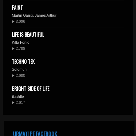
PAINT
Martin Garrix
,
James Arthur
3.006
LIFE IS BEAUTIFUL
Killa Fonic
2.788
TECHNO TEK
Solomun
2.680
BRIGHT SIDE OF LIFE
Bastille
2.617
URMAȚI PE FACEBOOK