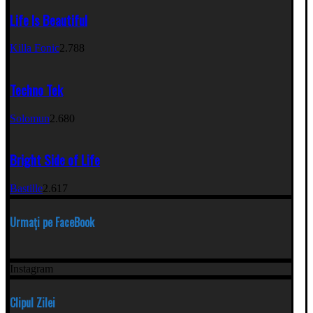
Life Is Beautiful
Killa Fonic
2.788
Techno Tek
Solomun
2.680
Bright Side of Life
Bastille
2.617
Urmați pe FaceBook
Instagram
Clipul Zilei