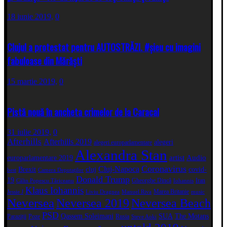
18 iunie 2019,
0
Clujul a protestat pentru AUTOSTRĂZI. #șieu cu imagini
fabuloase din Mărăști
15 martie 2019,
0
Pistă nouă în ancheta crimelor de la Caracal
31 iulie 2019,
0
Afterhills
Afterhills 2019
alegeri
alegeri europarlamentare
Alexandra Stan
artist
Audio
europarlamentare 2019
Coronavirus
Cluj-Napoca
Brexit
cluj
covid-
best
Camera Deputaţilor
Donald Trump
19
Gheorghe Dincă
Iran
Călin Popescu Tăriceanu
Iohannis
Klaus Iohannis
Marea Britanie
Jessie J
Liviu Dragnea
Manuel Riva
music
Neversea
Neversea 2019
Neversea Beach
PSD
Qassem Soleimani
SUA
The Motans
Paraziții
Poze
Rusia
Steve Aoki