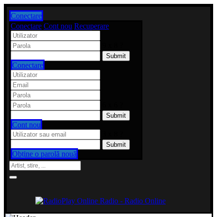
Conectare
Conectare
Cont nou
Recuperare
9 x 8 ?
Conectare
6 x 6 ?
Cont nou
3 x 8 ?
Obține o parolă nouă