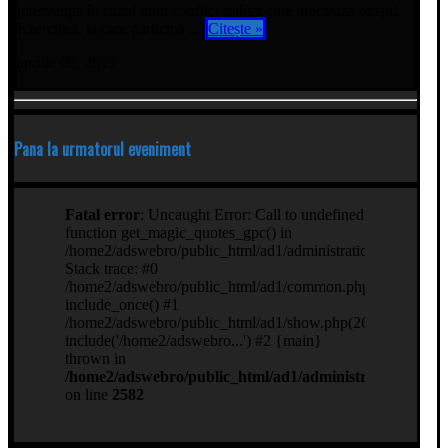
intervenţia în cazul unui conflict militar care afectează oraşul.
Exercițiul, la care participă ...
Citește »
aprilie 09, 2019
Pana la urmatorul eveniment