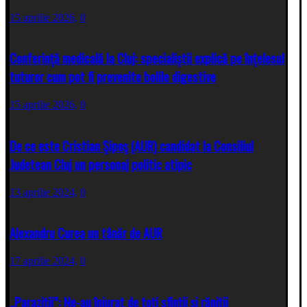
15 aprilie 2026,
0
Conferință medicală la Cluj: specialiștii explică pe înțelesul
tuturor cum pot fi prevenite bolile digestive
15 aprilie 2026,
0
De ce este Cristian Şipoş (AUR) candidat la Consiliul
Judetean Cluj un personaj politic atipic
13 aprilie 2024,
0
Alexandru Curea un tânăr de AUR
17 aprilie 2024,
0
„Paraziţii”: Ne-au înjurat de toţi sfinţii şi răniţii