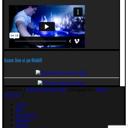
Acum live si pe Mobil!
Hosted by [
ITDATA TELECOM
] Designed by [
SKIN
DESIGN
]
Acasă
Știri
Evenimente
Request
Top 40