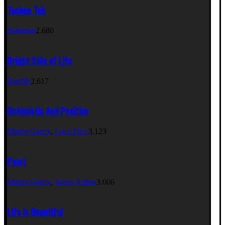
Techno Tek
Solomun
2.680
Bright Side of Life
Bastille
2.617
Optimistic And Positive
Martin Garrix
,
Loco Dice
3.123
Paint
Martin Garrix
,
James Arthur
3.006
Life Is Beautiful