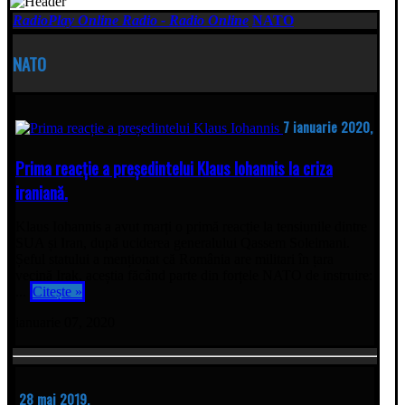
RadioPlay Online Radio - Radio Online
NATO
NATO
7 ianuarie 2020,
Prima reacție a președintelui Klaus Iohannis la criza
iraniană.
Klaus Iohannis a avut marți o primă reacție la tensiunile dintre
SUA și Iran, după uciderea generalului Qassem Soleimani.
Șeful statului a menționat că România are militari în țara
vecină Irak, aceștia făcând parte din forțele NATO de instruire:
...
Citește »
ianuarie 07, 2020
28 mai 2019,