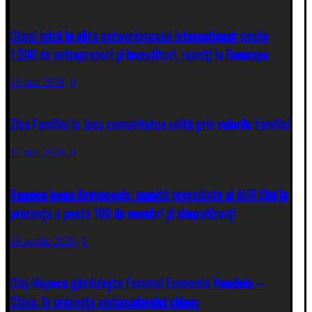
Clujul intră în elita networkingului internațional: peste
1.500 de antreprenori și investitori, reuniți la Romexpo
18 mai 2026,
0
Ziua Familiei la Jucu comunitatea unită prin valorile familiei
17 mai 2026,
0
Ramona Ioana Bruynseels, numită președinte al AUR Cluj în
prezența a peste 100 de membri și simpatizanți
16 aprilie 2026,
0
Cluj-Napoca găzduiește Forumul Economic România –
China, în prezența ambasadorului chinez