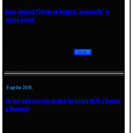
Rusia somează Priştina să înceteze „provocările” la
adresa Serbiei
Administraţia Vladimir Putin a somat, marţi după-amiază,
liderii din Kosovo să înceteze „provocările” la adresa Serbiei,
în contextul tensiunilor dintre Priştina şi Belgrad. Kosovo „a
provocat” Serbia. Incursiunea în nordul Kosovo „are rolul de a
genera temeri în rândul populaţiei ...
Citește »
mai 28, 2019
9 aprilie 2019,
Cel mai mare exerciţiu medical din istoria NATO a început
la București
Cel mai mare exercţiu medical din istoria NATO începe în
Bucureşti. 300 de pompieri, medici, paramedici, asistenţi şi
voluntari din 39 de state membre și partenere simulează