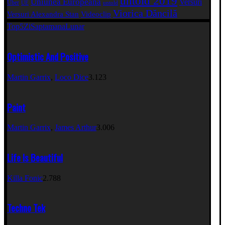
untold 2019
Uniunea Europeană
Versuri
Uber
UE
untold
Viorica Dăncilă
Versuri Alexandra Stan
Videoclip
Top5
Zi
Saptamana
Lunar
Optimistic And Positive
Martin Garrix
,
Loco Dice
3.123
Paint
Martin Garrix
,
James Arthur
3.006
Life Is Beautiful
Killa Fonic
2.788
Techno Tek