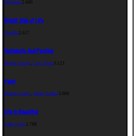
Solomun
2.680
Bright Side of Life
Bastille
2.617
Optimistic And Positive
Martin Garrix
,
Loco Dice
3.123
Paint
Martin Garrix
,
James Arthur
3.006
Life Is Beautiful
Killa Fonic
2.788