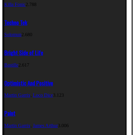
Killa Fonic
2.788
Techno Tek
Solomun
2.680
Bright Side of Life
Bastille
2.617
Optimistic And Positive
Martin Garrix
,
Loco Dice
3.123
Paint
Martin Garrix
,
James Arthur
3.006