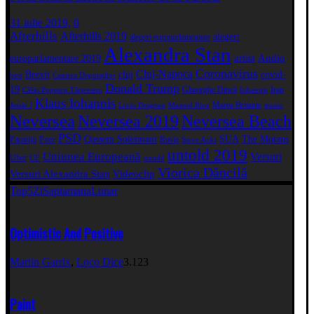
31 iulie 2019,
0
Afterhills
Afterhills 2019
alegeri
alegeri europarlamentare
Alexandra Stan
artist
Audio
europarlamentare 2019
Coronavirus
Cluj-Napoca
Brexit
cluj
covid-
best
Camera Deputaţilor
Donald Trump
19
Gheorghe Dincă
Iran
Călin Popescu Tăriceanu
Iohannis
Klaus Iohannis
Marea Britanie
Jessie J
Liviu Dragnea
Manuel Riva
music
Neversea
Neversea 2019
Neversea Beach
PSD
Qassem Soleimani
SUA
The Motans
Paraziții
Poze
Rusia
Steve Aoki
untold 2019
Uniunea Europeană
Versuri
Uber
UE
untold
Viorica Dăncilă
Versuri Alexandra Stan
Videoclip
Top5
Zi
Saptamana
Lunar
Optimistic And Positive
Martin Garrix
,
Loco Dice
3.123
Paint