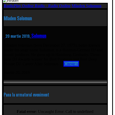
RadioPlay Online Radio - Radio Online
Mladen Solomun
Mladen Solomun
Solomun
20 martie 2019,
Mladen Solomun (born December 27, 1975), better known
under his stage name Solomun, is a Bosnian-German DJ and
music producer. He grew up in Hamburg, Germany. Three-
time DJ Awards winner for Best Producer and Best Deep
House DJ. Career After Solomun ...
Citește »
martie 20, 2019
Pana la urmatorul eveniment