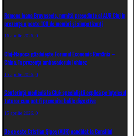
Ramona Ioana Bruynseels, numită președinte al AUR Cluj în
prezența a peste 100 de membri și simpatizanți
16 aprilie 2026,
0
Cluj-Napoca găzduiește Forumul Economic România –
China, în prezența ambasadorului chinez
15 aprilie 2026,
0
Conferință medicală la Cluj: specialiștii explică pe înțelesul
tuturor cum pot fi prevenite bolile digestive
15 aprilie 2026,
0
De ce este Cristian Şipoş (AUR) candidat la Consiliul