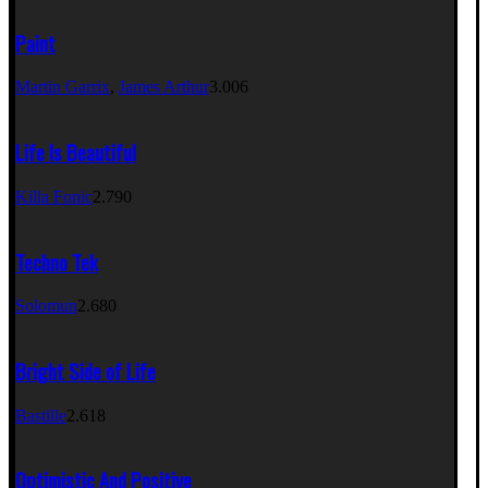
Paint
Martin Garrix
,
James Arthur
3.006
Life Is Beautiful
Killa Fonic
2.790
Techno Tek
Solomun
2.680
Bright Side of Life
Bastille
2.618
Optimistic And Positive