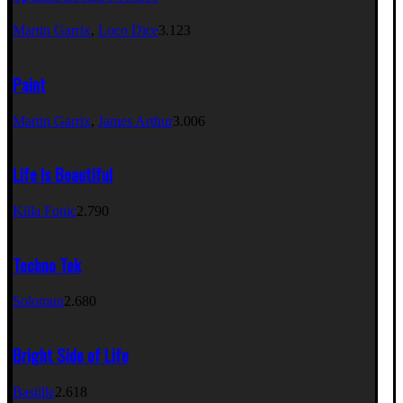
Martin Garrix
,
Loco Dice
3.123
Paint
Martin Garrix
,
James Arthur
3.006
Life Is Beautiful
Killa Fonic
2.790
Techno Tek
Solomun
2.680
Bright Side of Life
Bastille
2.618