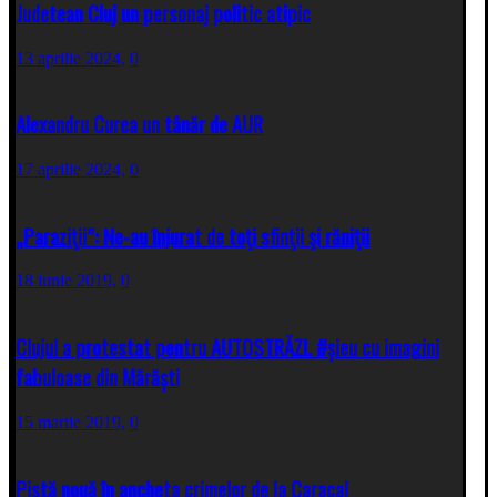
Judetean Cluj un personaj politic atipic
13 aprilie 2024,
0
Alexandru Curea un tânăr de AUR
17 aprilie 2024,
0
„Paraziţii”: Ne-au înjurat de toţi sfinţii şi răniţii
18 iunie 2019,
0
Clujul a protestat pentru AUTOSTRĂZI. #șieu cu imagini
fabuloase din Mărăști
15 martie 2019,
0
Pistă nouă în ancheta crimelor de la Caracal