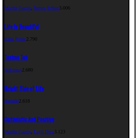
Martin Garrix
,
James Arthur
3.006
Life Is Beautiful
Killa Fonic
2.790
Techno Tek
Solomun
2.680
Bright Side of Life
Bastille
2.618
Optimistic And Positive
Martin Garrix
,
Loco Dice
3.123