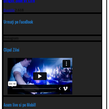
Bright Side of Life
Bastille
2.618
Urmați pe FaceBook
Instagram
Clipul Zilei
Acum live si pe Mobil!