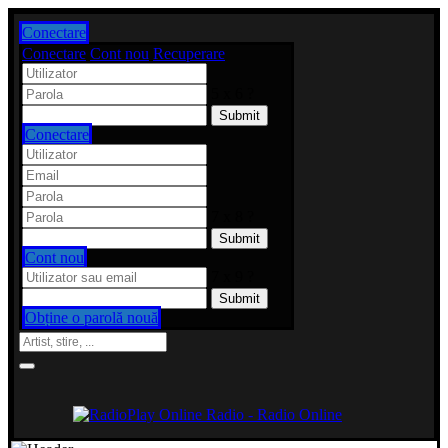
Conectare
Conectare
Cont nou
Recuperare
5 x 6 ?
Conectare
7 x 8 ?
Cont nou
7 x 9 ?
Obține o parolă nouă