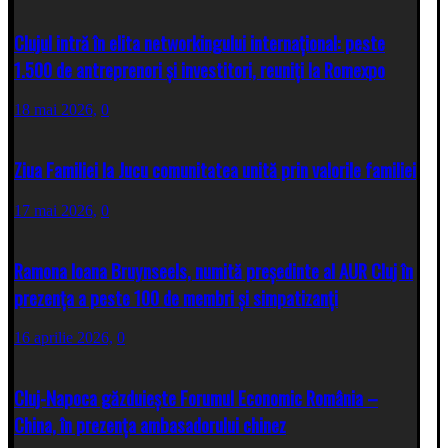
Clujul intră în elita networkingului internațional: peste
1.500 de antreprenori și investitori, reuniți la Romexpo
18 mai 2026,
0
Ziua Familiei la Jucu comunitatea unită prin valorile familiei
17 mai 2026,
0
Ramona Ioana Bruynseels, numită președinte al AUR Cluj în
prezența a peste 100 de membri și simpatizanți
16 aprilie 2026,
0
Cluj-Napoca găzduiește Forumul Economic România –
China, în prezența ambasadorului chinez