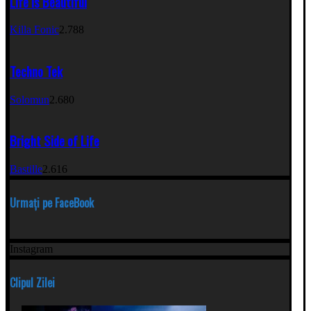
Life Is Beautiful
Killa Fonic
2.788
Techno Tek
Solomun
2.680
Bright Side of Life
Bastille
2.616
Urmați pe FaceBook
Instagram
Clipul Zilei