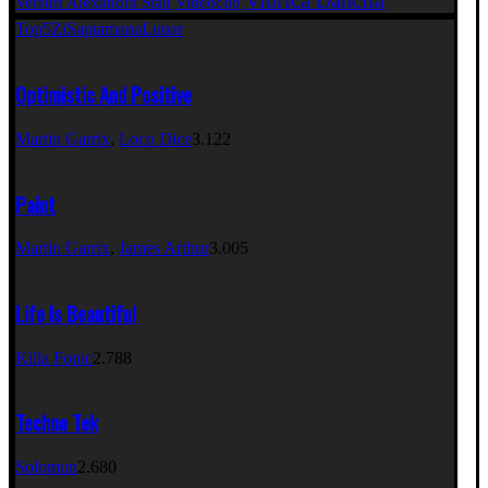
Viorica Dăncilă
Versuri Alexandra Stan
Videoclip
Top5
Zi
Saptamana
Lunar
Optimistic And Positive
Martin Garrix
,
Loco Dice
3.122
Paint
Martin Garrix
,
James Arthur
3.005
Life Is Beautiful
Killa Fonic
2.788
Techno Tek
Solomun
2.680