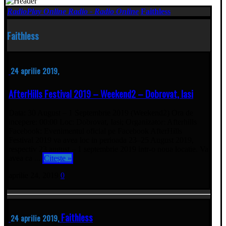
RadioPlay Online Radio - Radio Online
Faithless
Faithless
24 aprilie 2019,
AfterHills Festival 2019 – Weekend2 – Dobrovat, Iasi
Data: 30 August – 1 Septembrie 2019 (Weekend2) Ora de
incepere: 00:00 Loc: Dobrovat, Iasi; Organizator: Afterhills
Facebook: Evenimentul oficial pe Facebook AfterHills
Festival 2019 va avea loc in perioada 23–25 August 2019,
respectiv 23 august – 1 septembrie 2019 intr-o noua locatie. Va
avea ca ...
Citește »
aprilie 24, 2019
0
Faithless
24 aprilie 2019,