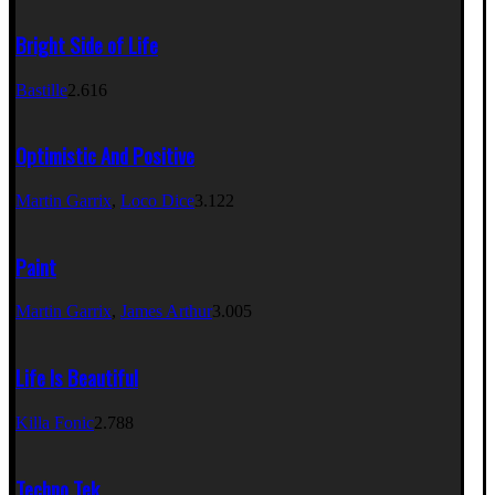
Bright Side of Life
Bastille
2.616
Optimistic And Positive
Martin Garrix
,
Loco Dice
3.122
Paint
Martin Garrix
,
James Arthur
3.005
Life Is Beautiful
Killa Fonic
2.788
Techno Tek