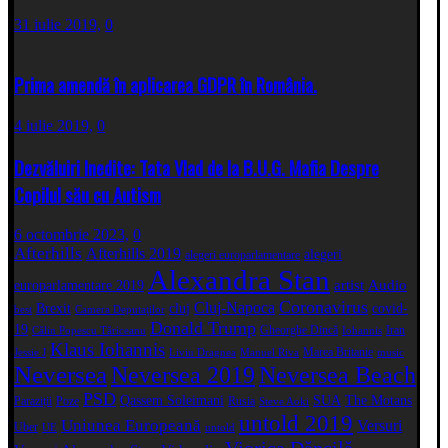
31 iulie 2019,
0
Prima amendă în aplicarea GDPR în România.
4 iulie 2019,
0
Dezvăluiri Inedite: Tata Vlad de la B.U.G. Mafia Despre
Copilul său cu Autism
6 octombrie 2023,
0
Afterhills
Afterhills 2019
alegeri
alegeri europarlamentare
Alexandra Stan
artist
Audio
europarlamentare 2019
Coronavirus
Cluj-Napoca
Brexit
cluj
covid-
best
Camera Deputaţilor
Donald Trump
19
Gheorghe Dincă
Iran
Călin Popescu Tăriceanu
Iohannis
Klaus Iohannis
Marea Britanie
Jessie J
Liviu Dragnea
Manuel Riva
music
Neversea
Neversea 2019
Neversea Beach
PSD
Qassem Soleimani
SUA
The Motans
Paraziții
Poze
Rusia
Steve Aoki
untold 2019
Uniunea Europeană
Versuri
Uber
UE
untold