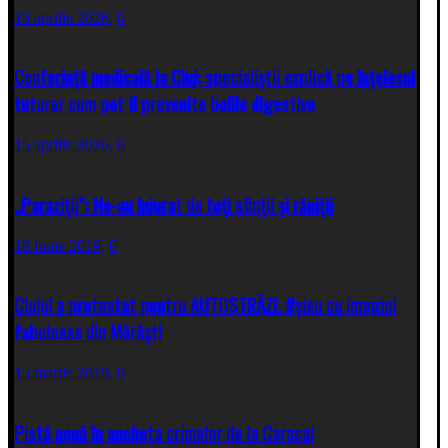
15 aprilie 2026,
0
Conferință medicală la Cluj: specialiștii explică pe înțelesul
tuturor cum pot fi prevenite bolile digestive
15 aprilie 2026,
0
„Paraziţii”: Ne-au înjurat de toţi sfinţii şi răniţii
18 iunie 2019,
0
Clujul a protestat pentru AUTOSTRĂZI. #șieu cu imagini
fabuloase din Mărăști
15 martie 2019,
0
Pistă nouă în ancheta crimelor de la Caracal