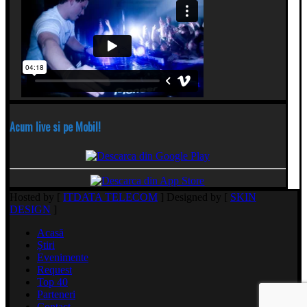
Acum live si pe Mobil!
Hosted by [
ITDATA TELECOM
] Designed by [
SKIN
DESIGN
]
Acasă
Știri
Evenimente
Request
Top 40
Parteneri
Contact