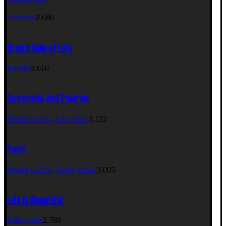
Solomun
2.680
Bright Side of Life
Bastille
2.616
Optimistic And Positive
Martin Garrix
,
Loco Dice
3.122
Paint
Martin Garrix
,
James Arthur
3.005
Life Is Beautiful
Killa Fonic
2.788