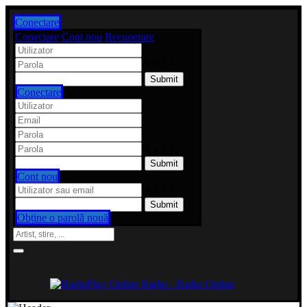
Conectare
Conectare
Cont nou
Recuperare
6 x 6 ?
Conectare
8 x 9 ?
Cont nou
8 x 1 ?
Obține o parolă nouă