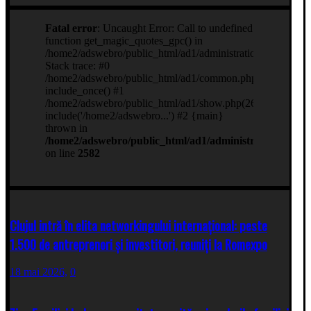
Clujul intră în elita networkingului internațional: peste
1.500 de antreprenori și investitori, reuniți la Romexpo
18 mai 2026,
0