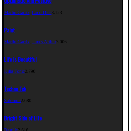
Optimistic And Positive
Martin Garrix
,
Loco Dice
3.123
Paint
Martin Garrix
,
James Arthur
3.006
Life Is Beautiful
Killa Fonic
2.790
Techno Tek
Solomun
2.680
Bright Side of Life
Bastille
2.618