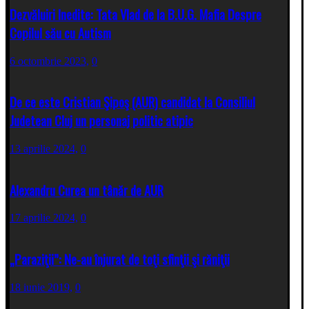
Dezvăluiri Inedite: Tata Vlad de la B.U.G. Mafia Despre
Copilul său cu Autism
6 octombrie 2023,
0
De ce este Cristian Şipoş (AUR) candidat la Consiliul
Judetean Cluj un personaj politic atipic
13 aprilie 2024,
0
Alexandru Curea un tânăr de AUR
17 aprilie 2024,
0
„Paraziţii”: Ne-au înjurat de toţi sfinţii şi răniţii
18 iunie 2019,
0