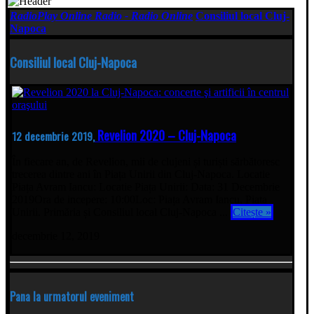
RadioPlay Online Radio - Radio Online
Consiliul local Cluj-
Napoca
Consiliul local Cluj-Napoca
Revelion 2020 – Cluj-Napoca
12 decembrie 2019,
În fiecare an, de Revelion, mii de clujeni și turiști sărbătoresc
trecerea dintre ani în Piața Unirii din Cluj-Napoca. Locatie
Piața Avram Iancu: Locatie Piața Unirii: Data: 31 Decembrie
2019Ora de incepere: 10:00Loc: Piața Avram Iancu, Piața
Unirii. Primăria și Consiliul local Cluj-Napoca ...
Citește »
decembrie 12, 2019
Pana la urmatorul eveniment