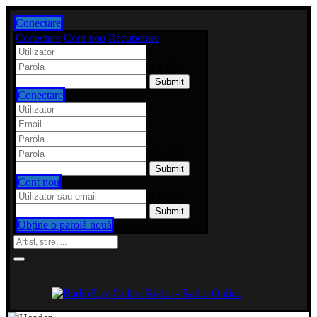
Conectare
Conectare
Cont nou
Recuperare
1 x 9 ?
Conectare
8 x 5 ?
Cont nou
2 x 7 ?
Obține o parolă nouă