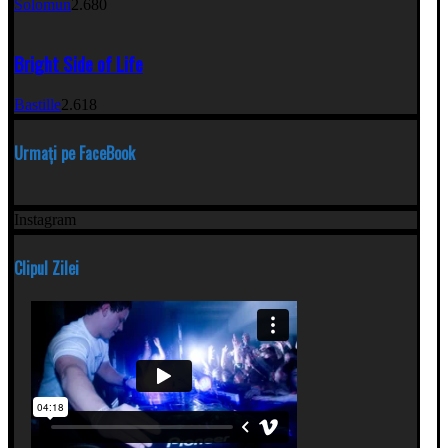
Solomun
2.680
Bright Side of Life
Bastille
2.618
Urmați pe FaceBook
Instagram
Clipul Zilei