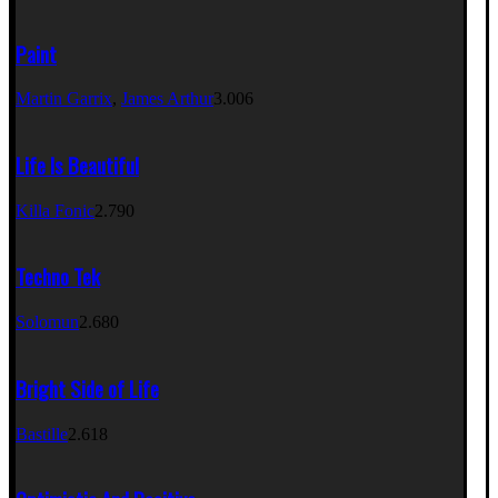
Paint
Martin Garrix
,
James Arthur
3.006
Life Is Beautiful
Killa Fonic
2.790
Techno Tek
Solomun
2.680
Bright Side of Life
Bastille
2.618