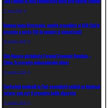
Ziua Familiei la Jucu comunitatea unită prin valorile familiei
17 mai 2026,
0
Ramona Ioana Bruynseels, numită președinte al AUR Cluj în
prezența a peste 100 de membri și simpatizanți
16 aprilie 2026,
0
Cluj-Napoca găzduiește Forumul Economic România –
China, în prezența ambasadorului chinez
15 aprilie 2026,
0
Conferință medicală la Cluj: specialiștii explică pe înțelesul
tuturor cum pot fi prevenite bolile digestive
15 aprilie 2026,
0