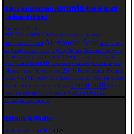
Clujul a protestat pentru AUTOSTRĂZI. #șieu cu imagini
fabuloase din Mărăști
15 martie 2019,
0
Afterhills
Afterhills 2019
alegeri
alegeri europarlamentare
Alexandra Stan
artist
Audio
europarlamentare 2019
Coronavirus
Cluj-Napoca
Brexit
cluj
covid-
best
Camera Deputaţilor
Donald Trump
19
Gheorghe Dincă
Iran
Călin Popescu Tăriceanu
Iohannis
Klaus Iohannis
Marea Britanie
Jessie J
Liviu Dragnea
Manuel Riva
music
Neversea
Neversea 2019
Neversea Beach
PSD
Qassem Soleimani
SUA
The Motans
Paraziții
Poze
Rusia
Steve Aoki
untold 2019
Uniunea Europeană
Versuri
Uber
UE
untold
Viorica Dăncilă
Versuri Alexandra Stan
Videoclip
Top5
Zi
Saptamana
Lunar
Optimistic And Positive
Martin Garrix
,
Loco Dice
3.123