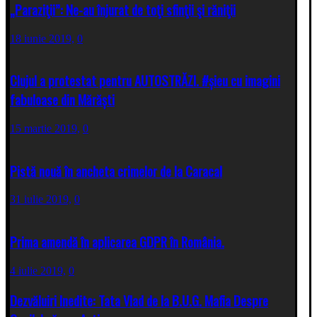
„Paraziţii”: Ne-au înjurat de toţi sfinţii şi răniţii
18 iunie 2019,
0
Clujul a protestat pentru AUTOSTRĂZI. #șieu cu imagini
fabuloase din Mărăști
15 martie 2019,
0
Pistă nouă în ancheta crimelor de la Caracal
31 iulie 2019,
0
Prima amendă în aplicarea GDPR în România.
4 iulie 2019,
0
Dezvăluiri Inedite: Tata Vlad de la B.U.G. Mafia Despre