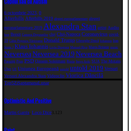
Copilul său cu Autism
6 octombrie 2023,
0
Afterhills
Afterhills 2019
alegeri
alegeri europarlamentare
Alexandra Stan
artist
Audio
europarlamentare 2019
Coronavirus
Cluj-Napoca
Brexit
cluj
covid-
best
Camera Deputaţilor
Donald Trump
19
Gheorghe Dincă
Iran
Călin Popescu Tăriceanu
Iohannis
Klaus Iohannis
Marea Britanie
Jessie J
Liviu Dragnea
Manuel Riva
music
Neversea
Neversea 2019
Neversea Beach
PSD
Qassem Soleimani
SUA
The Motans
Paraziții
Poze
Rusia
Steve Aoki
untold 2019
Uniunea Europeană
Versuri
Uber
UE
untold
Viorica Dăncilă
Versuri Alexandra Stan
Videoclip
Top5
Zi
Saptamana
Lunar
Optimistic And Positive
Martin Garrix
,
Loco Dice
3.123
Paint