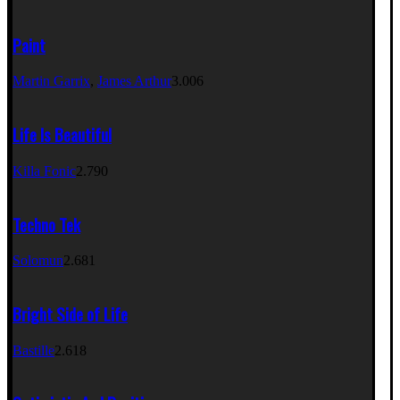
Paint
Martin Garrix
,
James Arthur
3.006
Life Is Beautiful
Killa Fonic
2.790
Techno Tek
Solomun
2.681
Bright Side of Life
Bastille
2.618