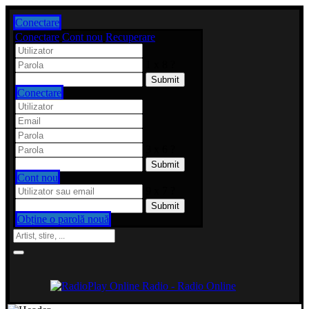
Conectare
Conectare
Cont nou
Recuperare
1 x 8 ?
Conectare
3 x 6 ?
Cont nou
9 x 7 ?
Obține o parolă nouă