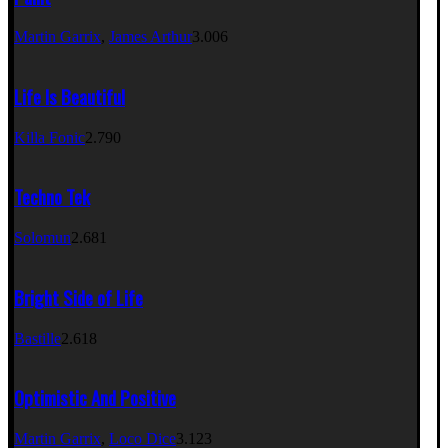
Martin Garrix
,
James Arthur
3.006
Life Is Beautiful
Killa Fonic
2.790
Techno Tek
Solomun
2.681
Bright Side of Life
Bastille
2.618
Optimistic And Positive
Martin Garrix
,
Loco Dice
3.123