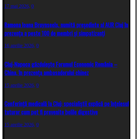
17 mai 2026,
0
Ramona Ioana Bruynseels, numită președinte al AUR Cluj în
prezența a peste 100 de membri și simpatizanți
16 aprilie 2026,
0
Cluj-Napoca găzduiește Forumul Economic România –
China, în prezența ambasadorului chinez
15 aprilie 2026,
0
Conferință medicală la Cluj: specialiștii explică pe înțelesul
tuturor cum pot fi prevenite bolile digestive
15 aprilie 2026,
0