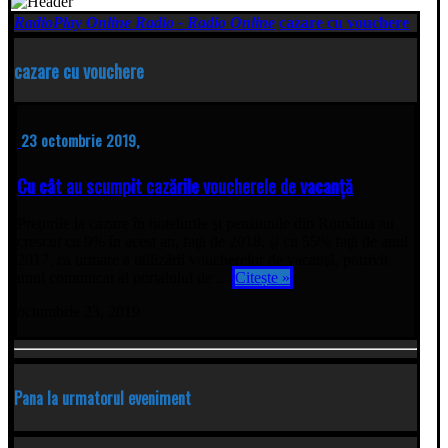
RadioPlay Online Radio - Radio Online
cazare cu vouchere
cazare cu vouchere
23 octombrie 2019,
Cu cât au scumpit cazările voucherele de vacanță
Preţurile la cazare în hotelurile şi pensiunile din România au
crescut cu 9% în acest an, faţă de 2018, şi cu 55% faţă de anul
2017, ca urmare a utilizării voucherelor de vacanţă, potrivit
unui comunicat al portalului de ...
Citește »
octombrie 23, 2019
Pana la urmatorul eveniment