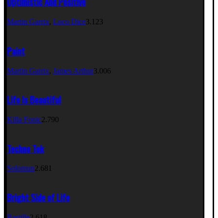
Optimistic And Positive
Martin Garrix
,
Loco Dice
3.123
Paint
Martin Garrix
,
James Arthur
3.006
Life Is Beautiful
Killa Fonic
2.790
Techno Tek
Solomun
2.681
Bright Side of Life
Bastille
2.618