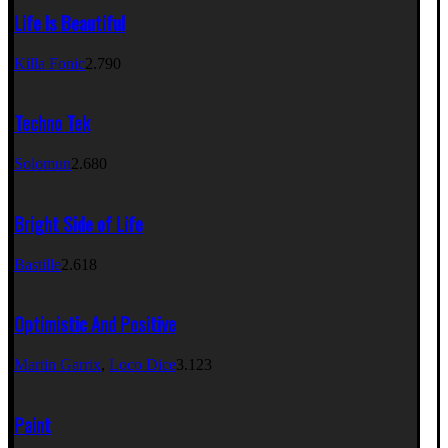
Life Is Beautiful
Killa Fonic
2.790
Techno Tek
Solomun
2.680
Bright Side of Life
Bastille
2.618
Optimistic And Positive
Martin Garrix
,
Loco Dice
3.123
Paint