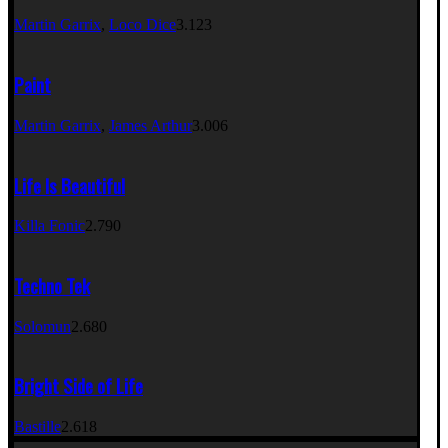
Martin Garrix
,
Loco Dice
3.123
Paint
Martin Garrix
,
James Arthur
3.006
Life Is Beautiful
Killa Fonic
2.790
Techno Tek
Solomun
2.680
Bright Side of Life
Bastille
2.618