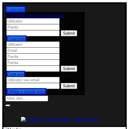
Conectare
Conectare
Cont nou
Recuperare
4 x 6 ?
Conectare
4 x 7 ?
Cont nou
9 x 9 ?
Obține o parolă nouă