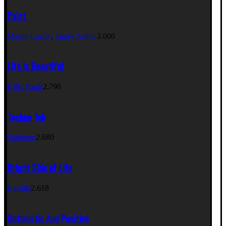
Paint
Martin Garrix
,
James Arthur
3.006
Life Is Beautiful
Killa Fonic
2.790
Techno Tek
Solomun
2.680
Bright Side of Life
Bastille
2.618
Optimistic And Positive