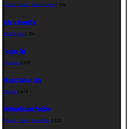
Martin Garrix
,
James Arthur
3.006
Life Is Beautiful
Killa Fonic
2.790
Techno Tek
Solomun
2.680
Bright Side of Life
Bastille
2.618
Optimistic And Positive
Martin Garrix
,
Loco Dice
3.123