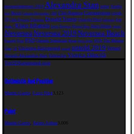
Alexandra Stan
artist
Audio
europarlamentare 2019
Coronavirus
Cluj-Napoca
Brexit
cluj
covid-
best
Camera Deputaţilor
Donald Trump
19
Gheorghe Dincă
Iran
Călin Popescu Tăriceanu
Iohannis
Klaus Iohannis
Marea Britanie
Jessie J
Liviu Dragnea
Manuel Riva
music
Neversea
Neversea 2019
Neversea Beach
PSD
Qassem Soleimani
SUA
The Motans
Paraziții
Poze
Rusia
Steve Aoki
untold 2019
Uniunea Europeană
Versuri
Uber
UE
untold
Viorica Dăncilă
Versuri Alexandra Stan
Videoclip
Top5
Zi
Saptamana
Lunar
Optimistic And Positive
Martin Garrix
,
Loco Dice
3.123
Paint
Martin Garrix
,
James Arthur
3.006