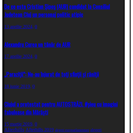
De ce este Cristian Şipoş (AUR) candidat la Consiliul
Judetean Cluj un personaj politic atipic
13 aprilie 2024,
0
Alexandru Curea un tânăr de AUR
17 aprilie 2024,
0
„Paraziţii”: Ne-au înjurat de toţi sfinţii şi răniţii
18 iunie 2019,
0
Clujul a protestat pentru AUTOSTRĂZI. #șieu cu imagini
fabuloase din Mărăști
15 martie 2019,
0
Afterhills
Afterhills 2019
alegeri
alegeri europarlamentare