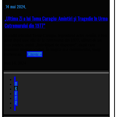
14 mai 2024,
„Ultima Zi a lui Toma Caragiu: Amintiri și Tragedie în Urma
Cutremurului din 1977”
Ascultă articolul Toma Caragiu, legendarul actor român, a fost
găsit după șase zile de la cutremurul din 1977, alături de un
bun prieten, ambii „îmbrățișați de disperare”, după cum
relatează martori oculari. În tragica zi a cutremurului, mulți
oameni au ...
Citește »
mai 14, 2024
1
2
3
4
5