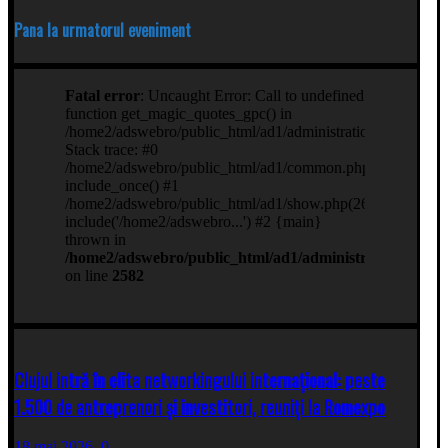
Pana la urmatorul eveniment
Clujul intră în elita networkingului internațional: peste
1.500 de antreprenori și investitori, reuniți la Romexpo
18 mai 2026,
0