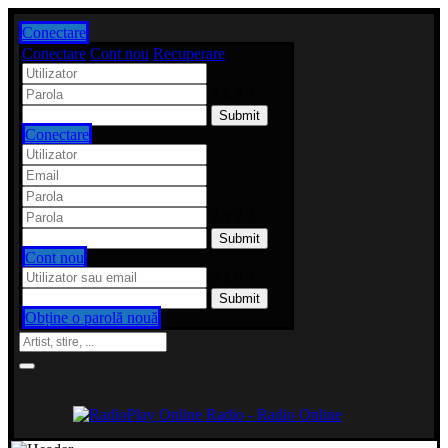
Conectare
Conectare
Cont nou
Recuperare
4 x 7 ?
Conectare
2 x 7 ?
Cont nou
5 x 9 ?
Obține o parolă nouă