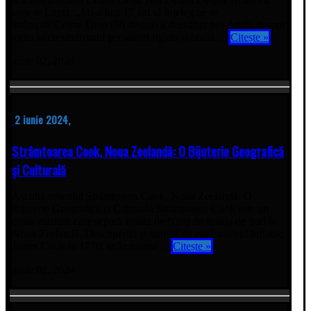
care se Luptă: „Mi-a luat 17 ani să înțeleg ce se
întâmplă”Celine Dion (56 de ani) a dezvăluit noi detalii despre
lupta sa cu sindromul persoanei rigide, o boală ...
Citește »
iunie 02, 2024
2 iunie 2024,
Strâmtoarea Cook, Noua Zeelandă: O Bijuterie Geografică
și Culturală
Ascultă articolul Strâmtoarea Cook, Noua Zeelandă: O
Bijuterie Geografică și Culturală Strâmtoarea Cook este un
canal maritim care separă Insula de Nord de Insula de Sud în
Noua Zeelandă. Descoperită și numită de exploratorul britanic
James Cook în 1770, strâmtoarea ...
Citește »
iunie 02, 2024