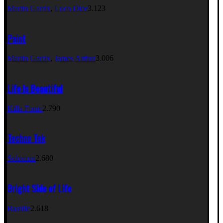
Martin Garrix
,
Loco Dice
3.123
Paint
Martin Garrix
,
James Arthur
3.006
Life Is Beautiful
Killa Fonic
2.790
Techno Tek
Solomun
2.680
Bright Side of Life
Bastille
2.618