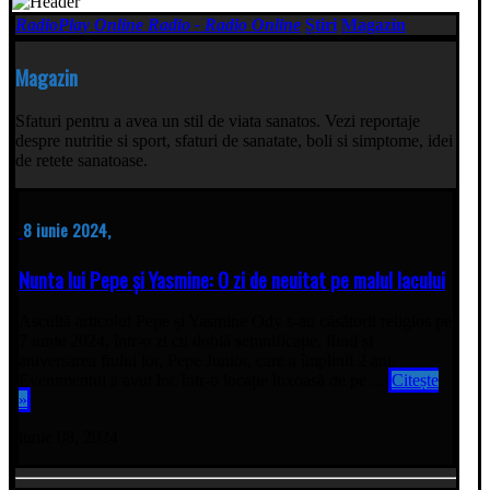
RadioPlay Online Radio - Radio Online
Știri
Magazin
Magazin
Sfaturi pentru a avea un stil de viata sanatos. Vezi reportaje
despre nutritie si sport, sfaturi de sanatate, boli si simptome, idei
de retete sanatoase.
8 iunie 2024,
Nunta lui Pepe și Yasmine: O zi de neuitat pe malul lacului
Ascultă articolul Pepe și Yasmine Ody s-au căsătorit religios pe
7 iunie 2024, într-o zi cu dublă semnificație, fiind și
aniversarea fiului lor, Pepe Junior, care a împlinit 2 ani.
Evenimentul a avut loc într-o locație luxoasă de pe ...
Citește
»
iunie 08, 2024