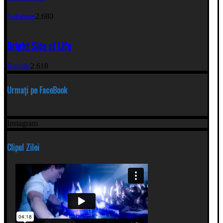
Solomun
2.680
Bright Side of Life
Bastille
2.618
Urmați pe FaceBook
Instagram
Clipul Zilei