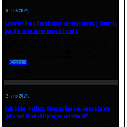
8 iunie 2024,
Victor Ion Popa: Contribuția unui om de teatru și literat la
evoluția teatrului românesc interbelic
Ascultă articolul Victor Ion Popa: Contribuția unui om de
teatru și literat la evoluția teatrului românesc interbelicVictor
Ion Popa a fost un om de teatru și literat remarcabil, care a avut
un impact semnificativ asupra teatrului românesc din perioada
...
Citește »
iunie 08, 2024
2 iunie 2024,
Celine Dion, Noi Detalii Despre Boala cu care se Luptă:
„Mi-a luat 17 ani să înțeleg ce se întâmplă”
Ascultă articolul Celine Dion, Noi Detalii Despre Boala cu