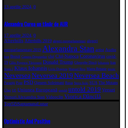
13 aprilie 2024,
0
Alexandru Curea un tânăr de AUR
17 aprilie 2024,
0
Afterhills
Afterhills 2019
alegeri
alegeri europarlamentare
Alexandra Stan
artist
Audio
europarlamentare 2019
Coronavirus
Cluj-Napoca
Brexit
cluj
covid-
best
Camera Deputaţilor
Donald Trump
19
Gheorghe Dincă
Iran
Călin Popescu Tăriceanu
Iohannis
Klaus Iohannis
Marea Britanie
Jessie J
Liviu Dragnea
Manuel Riva
music
Neversea
Neversea 2019
Neversea Beach
PSD
Qassem Soleimani
SUA
The Motans
Paraziții
Poze
Rusia
Steve Aoki
untold 2019
Uniunea Europeană
Versuri
Uber
UE
untold
Viorica Dăncilă
Versuri Alexandra Stan
Videoclip
Top5
Zi
Saptamana
Lunar
Optimistic And Positive