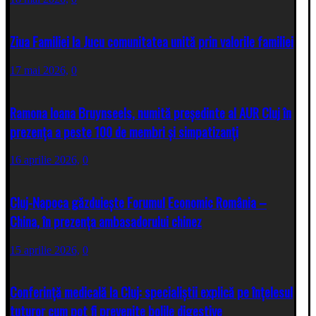
Ziua Familiei la Jucu comunitatea unită prin valorile familiei
17 mai 2026,
0
Ramona Ioana Bruynseels, numită președinte al AUR Cluj în
prezența a peste 100 de membri și simpatizanți
16 aprilie 2026,
0
Cluj-Napoca găzduiește Forumul Economic România –
China, în prezența ambasadorului chinez
15 aprilie 2026,
0
Conferință medicală la Cluj: specialiștii explică pe înțelesul
tuturor cum pot fi prevenite bolile digestive