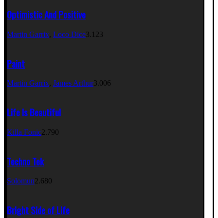
Optimistic And Positive
Martin Garrix
,
Loco Dice
3.123
Paint
Martin Garrix
,
James Arthur
3.006
Life Is Beautiful
Killa Fonic
2.790
Techno Tek
Solomun
2.680
Bright Side of Life