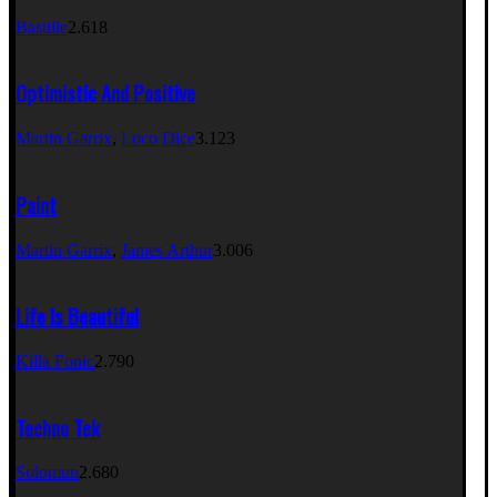
Bastille
2.618
Optimistic And Positive
Martin Garrix
,
Loco Dice
3.123
Paint
Martin Garrix
,
James Arthur
3.006
Life Is Beautiful
Killa Fonic
2.790
Techno Tek
Solomun
2.680