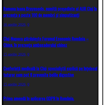
Ramona Ioana Bruynseels, numită președinte al AUR Cluj în
prezența a peste 100 de membri și simpatizanți
16 aprilie 2026,
0
Cluj-Napoca găzduiește Forumul Economic România –
China, în prezența ambasadorului chinez
15 aprilie 2026,
0
Conferință medicală la Cluj: specialiștii explică pe înțelesul
tuturor cum pot fi prevenite bolile digestive
15 aprilie 2026,
0
Prima amendă în aplicarea GDPR în România.