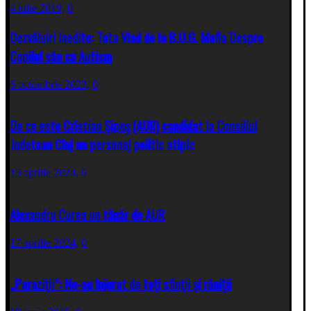
4 iulie 2019,
0
Dezvăluiri Inedite: Tata Vlad de la B.U.G. Mafia Despre
Copilul său cu Autism
6 octombrie 2023,
0
De ce este Cristian Şipoş (AUR) candidat la Consiliul
Judetean Cluj un personaj politic atipic
13 aprilie 2024,
0
Alexandru Curea un tânăr de AUR
17 aprilie 2024,
0
„Paraziţii”: Ne-au înjurat de toţi sfinţii şi răniţii