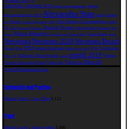
18 iunie 2019,
0
Afterhills
Afterhills 2019
alegeri
alegeri europarlamentare
Alexandra Stan
artist
Audio
europarlamentare 2019
Coronavirus
Cluj-Napoca
Brexit
cluj
covid-
best
Camera Deputaţilor
Donald Trump
19
Gheorghe Dincă
Iran
Călin Popescu Tăriceanu
Iohannis
Klaus Iohannis
Marea Britanie
Jessie J
Liviu Dragnea
Manuel Riva
music
Neversea
Neversea 2019
Neversea Beach
PSD
Qassem Soleimani
SUA
The Motans
Paraziții
Poze
Rusia
Steve Aoki
untold 2019
Uniunea Europeană
Versuri
Uber
UE
untold
Viorica Dăncilă
Versuri Alexandra Stan
Videoclip
Top5
Zi
Saptamana
Lunar
Optimistic And Positive
Martin Garrix
,
Loco Dice
3.123
Paint
Martin Garrix
,
James Arthur
3.006