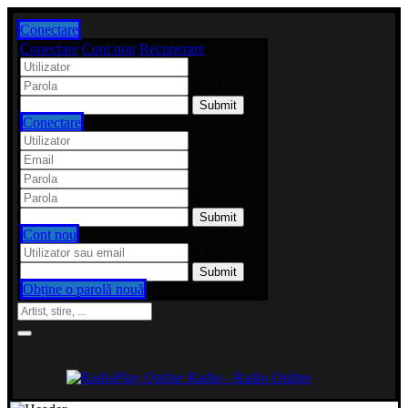
Conectare
Conectare
Cont nou
Recuperare
9 x 4 ?
Conectare
8 x 9 ?
Cont nou
3 x 7 ?
Obține o parolă nouă