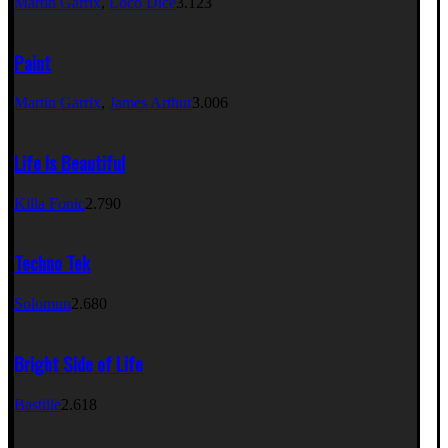
Martin Garrix
,
Loco Dice
3.123
Paint
Martin Garrix
,
James Arthur
3.006
Life Is Beautiful
Killa Fonic
2.790
Techno Tek
Solomun
2.680
Bright Side of Life
Bastille
2.618