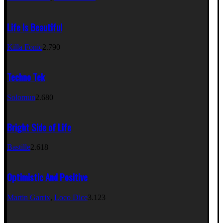
Life Is Beautiful
Killa Fonic
2.790
Techno Tek
Solomun
2.680
Bright Side of Life
Bastille
2.618
Optimistic And Positive
Martin Garrix
,
Loco Dice
3.123