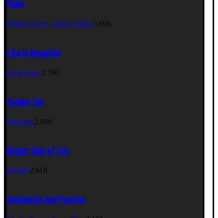
Paint
Martin Garrix
,
James Arthur
3.006
Life Is Beautiful
Killa Fonic
2.790
Techno Tek
Solomun
2.680
Bright Side of Life
Bastille
2.618
Optimistic And Positive