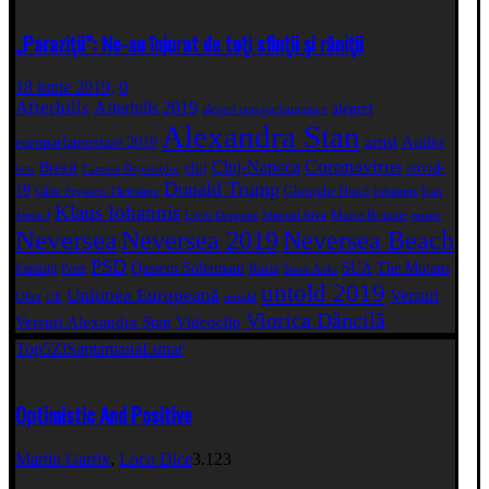
„Paraziţii”: Ne-au înjurat de toţi sfinţii şi răniţii
18 iunie 2019,
0
Afterhills
Afterhills 2019
alegeri
alegeri europarlamentare
Alexandra Stan
artist
Audio
europarlamentare 2019
Coronavirus
Cluj-Napoca
Brexit
cluj
covid-
best
Camera Deputaţilor
Donald Trump
19
Gheorghe Dincă
Iran
Călin Popescu Tăriceanu
Iohannis
Klaus Iohannis
Marea Britanie
Jessie J
Liviu Dragnea
Manuel Riva
music
Neversea
Neversea 2019
Neversea Beach
PSD
Qassem Soleimani
SUA
The Motans
Paraziții
Poze
Rusia
Steve Aoki
untold 2019
Uniunea Europeană
Versuri
Uber
UE
untold
Viorica Dăncilă
Versuri Alexandra Stan
Videoclip
Top5
Zi
Saptamana
Lunar
Optimistic And Positive
Martin Garrix
,
Loco Dice
3.123