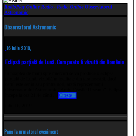
RadioPlay Online Radio - Radio Online
Observatorul
Astronomic
Observatorul Astronomic
16 iulie 2019,
Eclipsă parțială de Lună. Cum poate fi văzută din România
În noaptea de marți spre miercuri se va produce o eclipsă
parțială de Lună, vizibilă în totalitate din țara noastră, dacă
cerul este senin sau printre nori, arată reprezentanții
Observatorului Astronomic ”Amiral Vasile Urseanu”. Eclipsa
începe la ora 21.44 când ...
Citește »
iulie 16, 2019
Pana la urmatorul eveniment