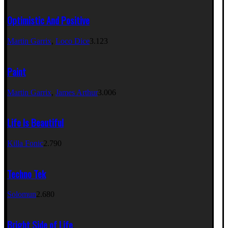
Optimistic And Positive
Martin Garrix
,
Loco Dice
3.123
Paint
Martin Garrix
,
James Arthur
3.006
Life Is Beautiful
Killa Fonic
2.790
Techno Tek
Solomun
2.680
Bright Side of Life