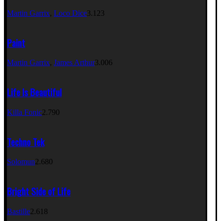
Martin Garrix
,
Loco Dice
3.123
Paint
Martin Garrix
,
James Arthur
3.006
Life Is Beautiful
Killa Fonic
2.790
Techno Tek
Solomun
2.680
Bright Side of Life
Bastille
2.618