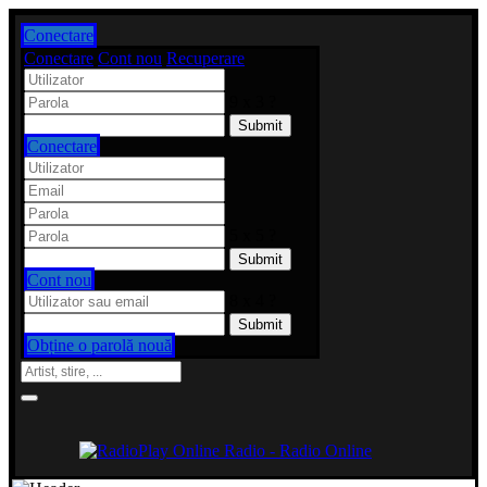
Conectare
Conectare
Cont nou
Recuperare
9 x 3 ?
Conectare
5 x 5 ?
Cont nou
8 x 4 ?
Obține o parolă nouă