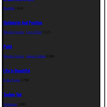
Bastille
2.618
Optimistic And Positive
Martin Garrix
,
Loco Dice
3.123
Paint
Martin Garrix
,
James Arthur
3.006
Life Is Beautiful
Killa Fonic
2.790
Techno Tek
Solomun
2.680