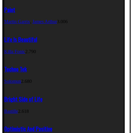
Paint
Martin Garrix
,
James Arthur
3.006
Life Is Beautiful
Killa Fonic
2.790
Techno Tek
Solomun
2.680
Bright Side of Life
Bastille
2.618
Optimistic And Positive