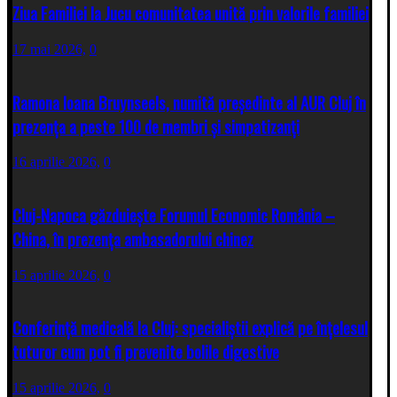
Ziua Familiei la Jucu comunitatea unită prin valorile familiei
17 mai 2026,
0
Ramona Ioana Bruynseels, numită președinte al AUR Cluj în
prezența a peste 100 de membri și simpatizanți
16 aprilie 2026,
0
Cluj-Napoca găzduiește Forumul Economic România –
China, în prezența ambasadorului chinez
15 aprilie 2026,
0
Conferință medicală la Cluj: specialiștii explică pe înțelesul
tuturor cum pot fi prevenite bolile digestive
15 aprilie 2026,
0