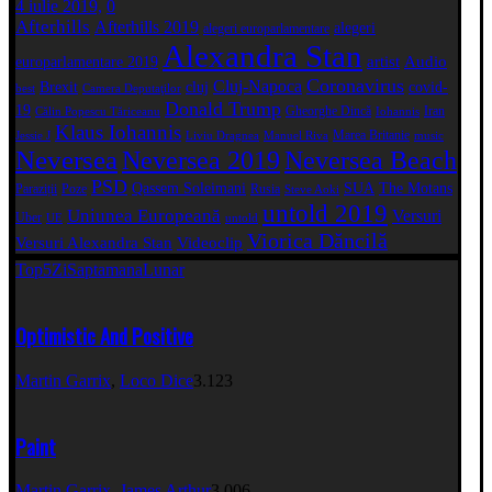
4 iulie 2019,
0
Afterhills
Afterhills 2019
alegeri
alegeri europarlamentare
Alexandra Stan
artist
Audio
europarlamentare 2019
Coronavirus
Cluj-Napoca
Brexit
cluj
covid-
best
Camera Deputaţilor
Donald Trump
19
Gheorghe Dincă
Iran
Călin Popescu Tăriceanu
Iohannis
Klaus Iohannis
Marea Britanie
Jessie J
Liviu Dragnea
Manuel Riva
music
Neversea
Neversea 2019
Neversea Beach
PSD
Qassem Soleimani
SUA
The Motans
Paraziții
Poze
Rusia
Steve Aoki
untold 2019
Uniunea Europeană
Versuri
Uber
UE
untold
Viorica Dăncilă
Versuri Alexandra Stan
Videoclip
Top5
Zi
Saptamana
Lunar
Optimistic And Positive
Martin Garrix
,
Loco Dice
3.123
Paint
Martin Garrix
,
James Arthur
3.006