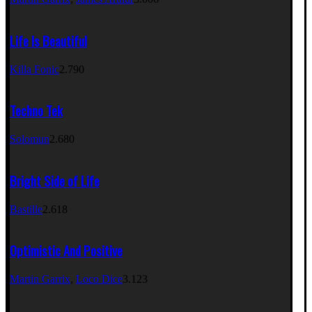
Life Is Beautiful
Killa Fonic
2.790
Techno Tek
Solomun
2.680
Bright Side of Life
Bastille
2.618
Optimistic And Positive
Martin Garrix
,
Loco Dice
3.123