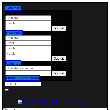
Conectare
Conectare
Cont nou
Recuperare
6 x 3 ?
Conectare
9 x 7 ?
Cont nou
5 x 7 ?
Obține o parolă nouă