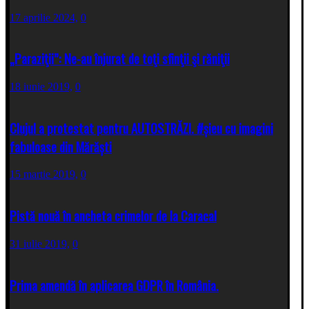
17 aprilie 2024,
0
„Paraziţii”: Ne-au înjurat de toţi sfinţii şi răniţii
18 iunie 2019,
0
Clujul a protestat pentru AUTOSTRĂZI. #șieu cu imagini
fabuloase din Mărăști
15 martie 2019,
0
Pistă nouă în ancheta crimelor de la Caracal
31 iulie 2019,
0
Prima amendă în aplicarea GDPR în România.