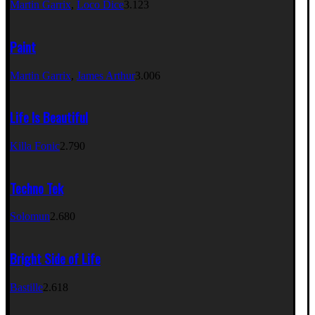
Martin Garrix
,
Loco Dice
3.123
Paint
Martin Garrix
,
James Arthur
3.006
Life Is Beautiful
Killa Fonic
2.790
Techno Tek
Solomun
2.680
Bright Side of Life
Bastille
2.618