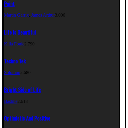
Paint
Martin Garrix
,
James Arthur
3.006
Life Is Beautiful
Killa Fonic
2.790
Techno Tek
Solomun
2.680
Bright Side of Life
Bastille
2.618
Optimistic And Positive