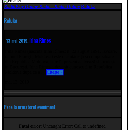
RadioPlay Online Radio - Radio Online
Raluka
Raluka
Irina Rimes
13 mai 2019,
Irina Rimes (născută Irina Rîmeș; n. 22 august 1991, Izvoare,
raionul Florești, Moldova) este o cântăreață și compozitoare
din Republica Moldova, care în prezent activează și locuiește
în București. Irina Rimes a devenit cunoscută în Republica
Moldova după ce a ...
Citește »
mai 13, 2019
Pana la urmatorul eveniment