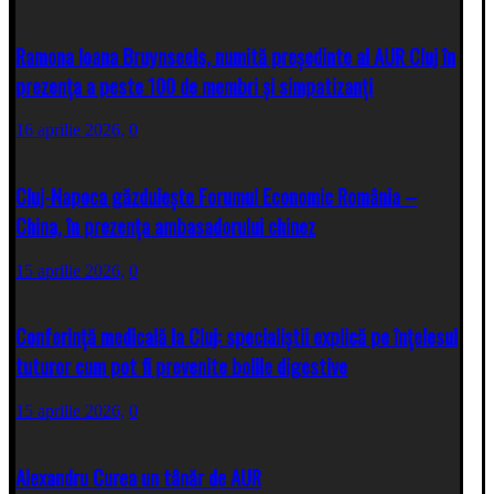
Ramona Ioana Bruynseels, numită președinte al AUR Cluj în
prezența a peste 100 de membri și simpatizanți
16 aprilie 2026,
0
Cluj-Napoca găzduiește Forumul Economic România –
China, în prezența ambasadorului chinez
15 aprilie 2026,
0
Conferință medicală la Cluj: specialiștii explică pe înțelesul
tuturor cum pot fi prevenite bolile digestive
15 aprilie 2026,
0
Alexandru Curea un tânăr de AUR