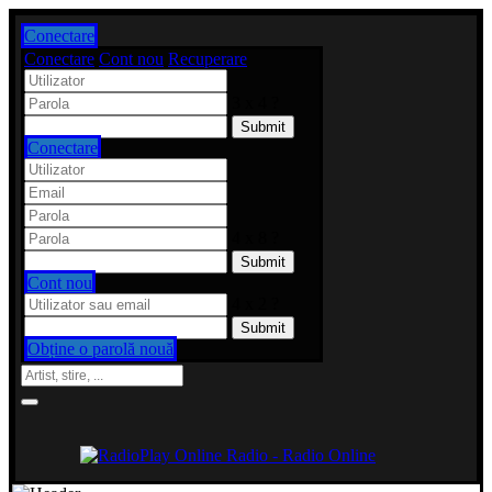
Conectare
Conectare
Cont nou
Recuperare
3 x 4 ?
Conectare
4 x 8 ?
Cont nou
4 x 2 ?
Obține o parolă nouă