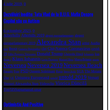
4 iulie 2019,
0
Dezvăluiri Inedite: Tata Vlad de la B.U.G. Mafia Despre
Copilul său cu Autism
6 octombrie 2023,
0
Afterhills
Afterhills 2019
alegeri
alegeri europarlamentare
Alexandra Stan
artist
Audio
europarlamentare 2019
Coronavirus
Cluj-Napoca
Brexit
cluj
covid-
best
Camera Deputaţilor
Donald Trump
19
Gheorghe Dincă
Iran
Călin Popescu Tăriceanu
Iohannis
Klaus Iohannis
Marea Britanie
Jessie J
Liviu Dragnea
Manuel Riva
music
Neversea
Neversea 2019
Neversea Beach
PSD
Qassem Soleimani
SUA
The Motans
Paraziții
Poze
Rusia
Steve Aoki
untold 2019
Uniunea Europeană
Versuri
Uber
UE
untold
Viorica Dăncilă
Versuri Alexandra Stan
Videoclip
Top5
Zi
Saptamana
Lunar
Optimistic And Positive