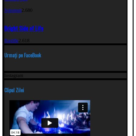
Solomun
2.680
Bright Side of Life
Bastille
2.618
Urmați pe FaceBook
Instagram
Clipul Zilei