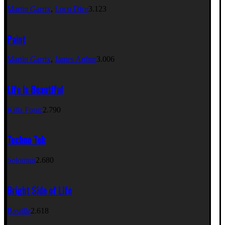
Martin Garrix
,
Loco Dice
3.123
Paint
Martin Garrix
,
James Arthur
3.006
Life Is Beautiful
Killa Fonic
2.790
Techno Tek
Solomun
2.680
Bright Side of Life
Bastille
2.618