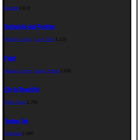
Bastille
2.618
Optimistic And Positive
Martin Garrix
,
Loco Dice
3.123
Paint
Martin Garrix
,
James Arthur
3.006
Life Is Beautiful
Killa Fonic
2.790
Techno Tek
Solomun
2.680