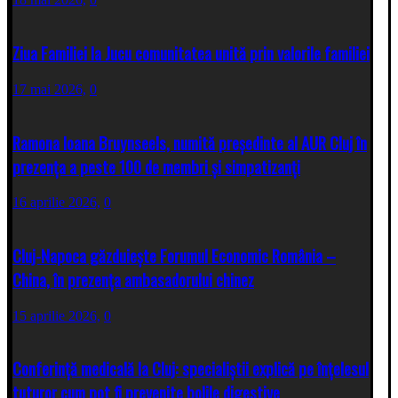
Ziua Familiei la Jucu comunitatea unită prin valorile familiei
17 mai 2026,
0
Ramona Ioana Bruynseels, numită președinte al AUR Cluj în
prezența a peste 100 de membri și simpatizanți
16 aprilie 2026,
0
Cluj-Napoca găzduiește Forumul Economic România –
China, în prezența ambasadorului chinez
15 aprilie 2026,
0
Conferință medicală la Cluj: specialiștii explică pe înțelesul
tuturor cum pot fi prevenite bolile digestive