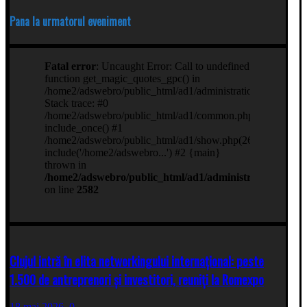
Pana la urmatorul eveniment
Clujul intră în elita networkingului internațional: peste
1.500 de antreprenori și investitori, reuniți la Romexpo
18 mai 2026,
0