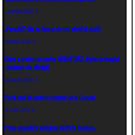
15 aprilie 2026,
0
„Paraziţii”: Ne-au înjurat de toţi sfinţii şi răniţii
18 iunie 2019,
0
Clujul a protestat pentru AUTOSTRĂZI. #șieu cu imagini
fabuloase din Mărăști
15 martie 2019,
0
Pistă nouă în ancheta crimelor de la Caracal
31 iulie 2019,
0
Prima amendă în aplicarea GDPR în România.