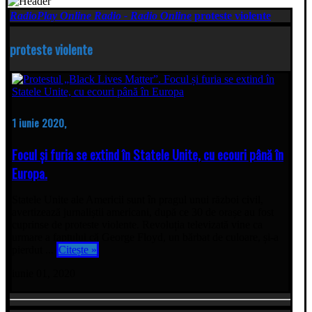
RadioPlay Online Radio - Radio Online
proteste violente
proteste violente
1 iunie 2020,
Focul și furia se extind în Statele Unite, cu ecouri până în
Europa.
Statele Unite ale Americii sunt în pragul unui război civil,
avertizează jurnaliștii americani, după ce 30 de orașe au fost
cuprinse de proteste violente. Revoluția televizată vine ca
urmare a faptului că George Floyd, un bărbat de culoare, și-a
pierdut ...
Citește »
iunie 01, 2020