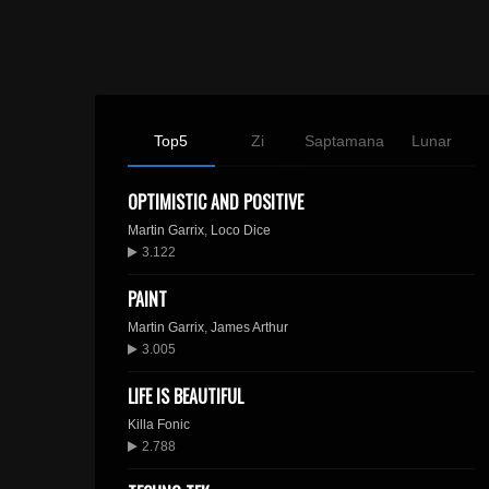
Top5
Zi
Saptamana
Lunar
OPTIMISTIC AND POSITIVE
Martin Garrix
,
Loco Dice
3.122
PAINT
Martin Garrix
,
James Arthur
3.005
LIFE IS BEAUTIFUL
Killa Fonic
2.788