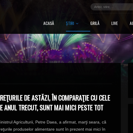
ACASĂ
ȘTIRI
GRILĂ
LIVE
A
REŢURILE DE ASTĂZI, ÎN COMPARAŢIE CU CELE
E ANUL TRECUT, SUNT MAI MICI PESTE TOT
inistrul Agriculturii, Petre Daea, a afirmat, marţi seara, că
reţurile produselor alimentare sunt în prezent mai mici în