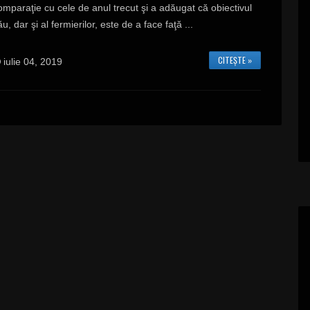
omparaţie cu cele de anul trecut şi a adăugat că obiectivul
ău, dar şi al fermierilor, este de a face faţă ...
CITEȘTE »
iulie 04, 2019