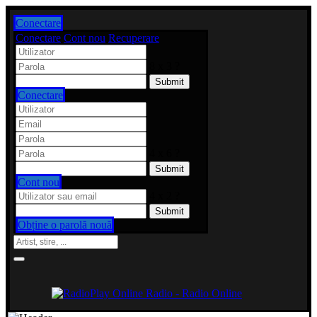
Conectare
Conectare
Cont nou
Recuperare
8 x 3 ?
Conectare
4 x 6 ?
Cont nou
4 x 2 ?
Obține o parolă nouă