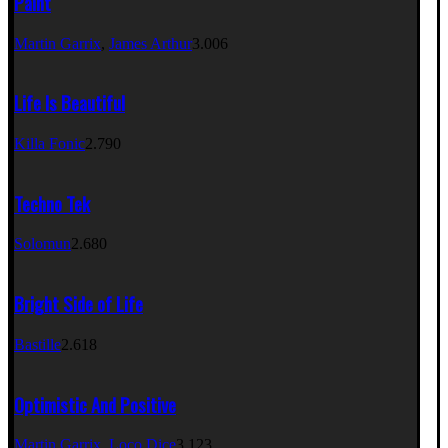
Paint
Martin Garrix
,
James Arthur
3.006
Life Is Beautiful
Killa Fonic
2.790
Techno Tek
Solomun
2.680
Bright Side of Life
Bastille
2.618
Optimistic And Positive
Martin Garrix
,
Loco Dice
3.123