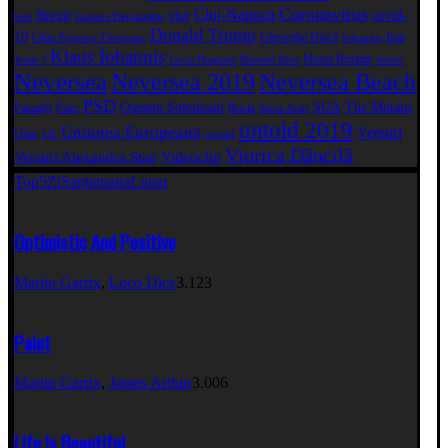
Coronavirus
Cluj-Napoca
Brexit
cluj
covid-
best
Camera Deputaţilor
Donald Trump
19
Gheorghe Dincă
Iran
Călin Popescu Tăriceanu
Iohannis
Klaus Iohannis
Marea Britanie
Jessie J
Liviu Dragnea
Manuel Riva
music
Neversea
Neversea 2019
Neversea Beach
PSD
Qassem Soleimani
SUA
The Motans
Paraziții
Poze
Rusia
Steve Aoki
untold 2019
Uniunea Europeană
Versuri
Uber
UE
untold
Viorica Dăncilă
Versuri Alexandra Stan
Videoclip
Top5
Zi
Saptamana
Lunar
Optimistic And Positive
Martin Garrix
,
Loco Dice
3.123
Paint
Martin Garrix
,
James Arthur
3.006
Life Is Beautiful