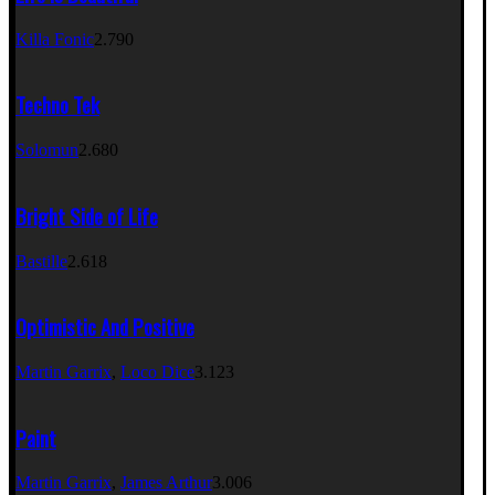
Killa Fonic
2.790
Techno Tek
Solomun
2.680
Bright Side of Life
Bastille
2.618
Optimistic And Positive
Martin Garrix
,
Loco Dice
3.123
Paint
Martin Garrix
,
James Arthur
3.006