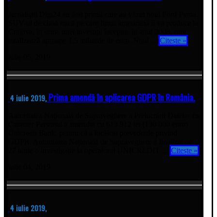
Jurnaliştii Digi24 au fost primii care au văzut noul Ford Puma,
SUV-ul de clasă mică pe care firma americană îl va produce la
Craiova, în urma unei investiţii începute în anul 2008, care
totalizează aproape 1,5 miliarde de euro. Noul ...
Citește »
iulie 05, 2019
Prima amendă în aplicarea GDPR în România.
4 iulie 2019,
Autoritatea Naţională de Supraveghere a Prelucrării Datelor cu
Caracter Personal a amendat cu 613.912 lei (130.000 euro)
Unicredit Bank, pentru că a încălcat prevederile privind
GDPR. Autoritatea Națională de Supraveghere a finalizat pe
27 iunie o investigație la operatorul UNICREDIT ...
Citește »
iulie 04, 2019
4 iulie 2019,