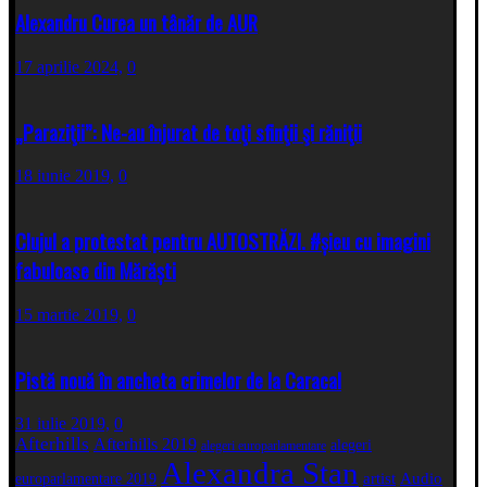
Alexandru Curea un tânăr de AUR
17 aprilie 2024,
0
„Paraziţii”: Ne-au înjurat de toţi sfinţii şi răniţii
18 iunie 2019,
0
Clujul a protestat pentru AUTOSTRĂZI. #șieu cu imagini
fabuloase din Mărăști
15 martie 2019,
0
Pistă nouă în ancheta crimelor de la Caracal
31 iulie 2019,
0
Afterhills
Afterhills 2019
alegeri
alegeri europarlamentare
Alexandra Stan
artist
Audio
europarlamentare 2019