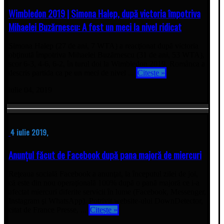
Wimbledon 2019 | Simona Halep, după victoria împotriva
Mihaelei Buzărnescu: A fost un meci la nivel ridicat
Simona Halep (27 de ani, 7 WTA) a reacţionat după victoria
obţinută împotriva Mihaelei Buzărnescu (31 de ani, 53 WTA),
scor 6-3, 4-6, 6-2, în turul doi la Wimbledon 2019. Românca a
descris partida ca pe un meci de nivel ...
Citește »
iulie 04, 2019
4 iulie 2019,
Anunțul făcut de Facebook după pana majoră de miercuri
Reţeaua socială Facebook a anunţat, la începutul zilei de joi,
că este din nou operaţională 100% după o pană majoră ce i-a
afectat miercuri diferite servicii în lume (Facebook, Messenger,
Instagram şi WhatsApp). Potrivit website-ului DownDetector,
citat de France Presse, ...
Citește »