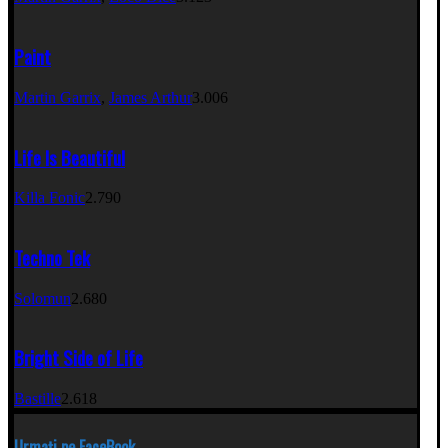
Paint
Martin Garrix
,
James Arthur
3.006
Life Is Beautiful
Killa Fonic
2.790
Techno Tek
Solomun
2.680
Bright Side of Life
Bastille
2.618
Urmați pe FaceBook