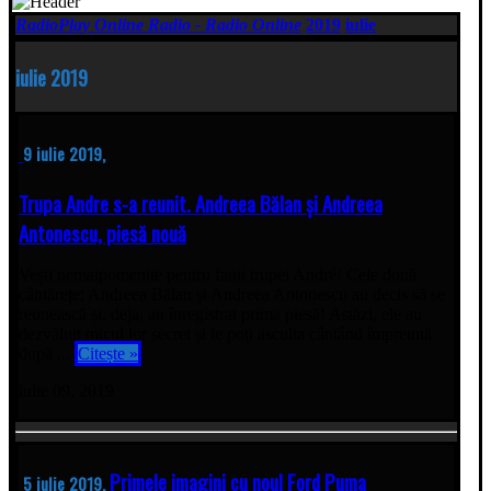
RadioPlay Online Radio - Radio Online
2019
iulie
iulie 2019
9 iulie 2019,
Trupa Andre s-a reunit. Andreea Bălan și Andreea
Antonescu, piesă nouă
Vești nemaipomenite pentru fanii trupei André! Cele două
cântărețe: Andreea Bălan și Andreea Antonescu au decis să se
reunească și, deja, au înregistrat prima piesă! Astăzi, ele au
dezvăluit micul lor secret și le poți asculta cântând împreună
după ...
Citește »
iulie 09, 2019
Primele imagini cu noul Ford Puma
5 iulie 2019,