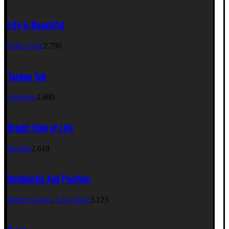
Life Is Beautiful
Killa Fonic
2.790
Techno Tek
Solomun
2.680
Bright Side of Life
Bastille
2.618
Optimistic And Positive
Martin Garrix
,
Loco Dice
3.123