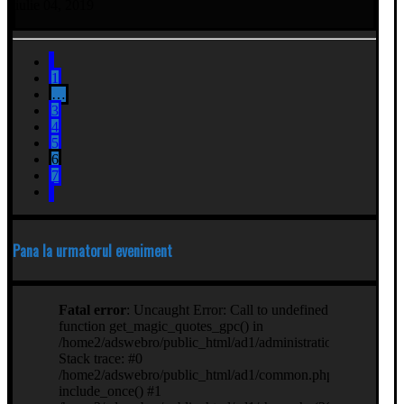
iulie 04, 2019
1
…
3
4
5
6
7
Pana la urmatorul eveniment