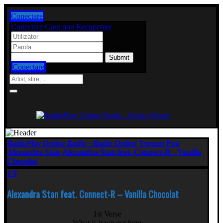
Conectare
Conectare
Cont nou
Recuperare
2 x 6 ?
Conectare
RadioPlay Online Radio - Radio Online
Versuri
Pop
Alexandra Stan
Alexandra Stan feat. Connect-R - Vanilla
Chocolat
1
0
Alexandra Stan feat. Connect-R – Vanilla Chocolat
1st Verse
What is it we got here