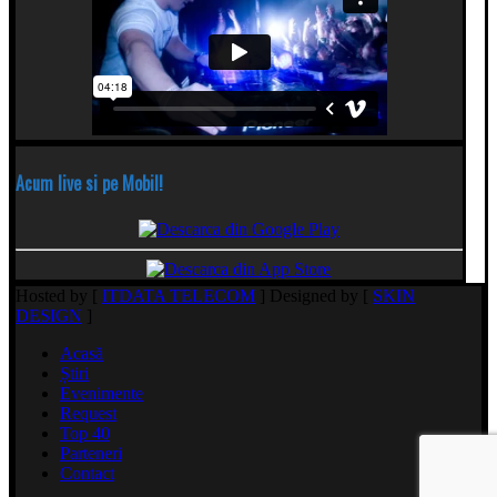
Acum live si pe Mobil!
Hosted by [
ITDATA TELECOM
] Designed by [
SKIN
DESIGN
]
Acasă
Știri
Evenimente
Request
Top 40
Parteneri
Contact