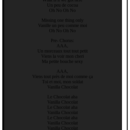
Un peu de cocoa
Oh No Oh No
Missing one thing only
Vanille un peu comme moi
Oh No Oh No
Pre- Chorus:
AAA,
Un morceaux tout tout petit
Viens la voir mon cheri
Ma petite bouche sexy
AAA,
Viens tout près de moi comme ça
Toi et moi, mon soldat
Vanilla Chocolat
Le Chocolat aha
Vanilla Chocolat
Le Chocolat aha
Vanilla Chocolat
Le Chocolat aha
Vanilla Chocolat
Vanilla Chocolat