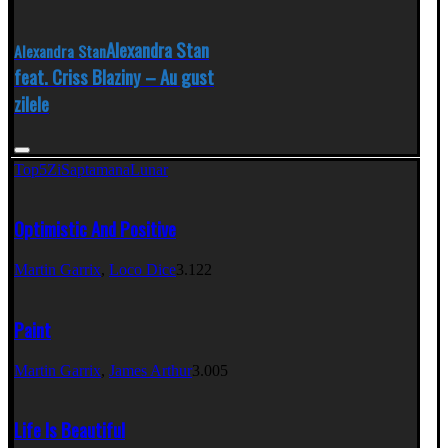
Alexandra Stan
Alexandra Stan
feat. Criss Blaziny – Au gust
zilele
Top5
Zi
Saptamana
Lunar
Optimistic And Positive
Martin Garrix
,
Loco Dice
3.122
Paint
Martin Garrix
,
James Arthur
3.005
Life Is Beautiful