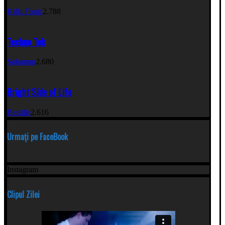
Killa Fonic
2.788
Techno Tek
Solomun
2.680
Bright Side of Life
Bastille
2.616
Urmați pe FaceBook
Instagram
Clipul Zilei