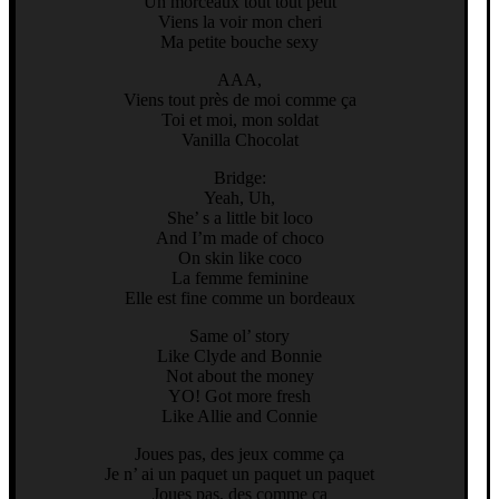
Un morceaux tout tout petit
Viens la voir mon cheri
Ma petite bouche sexy
AAA,
Viens tout près de moi comme ça
Toi et moi, mon soldat
Vanilla Chocolat
Bridge:
Yeah, Uh,
She’ s a little bit loco
And I’m made of choco
On skin like coco
La femme feminine
Elle est fine comme un bordeaux
Same ol’ story
Like Clyde and Bonnie
Not about the money
YO! Got more fresh
Like Allie and Connie
Joues pas, des jeux comme ça
Je n’ ai un paquet un paquet un paquet
Joues pas, des comme ca