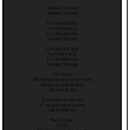
Vanilla Chocolat
Vanilla Chocolat
Le Chocolat Aha
Le Choco la la
Le Chocolat Aha
Vanilla Chocolat
Le Chocolat Aha
Le Choco la la
Le Chocolat Aha
Vanilla Chocolat
2nd Verse:
My friends say you’ re so sweet
Saveur au goût de noix
Oh No Oh No
If you mix up with me
C’ est déjà mieux tu voix
Oh No Oh No
Pre- Chorus:
AAA,